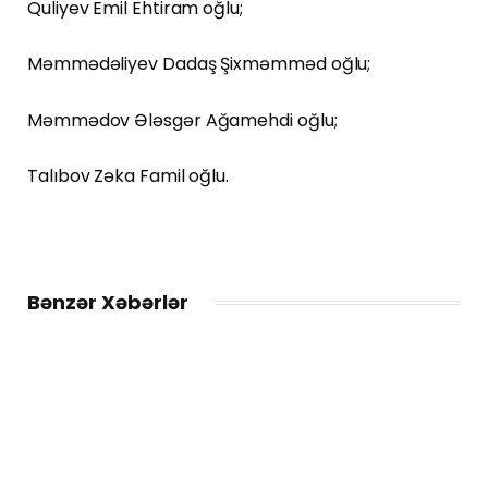
Quliyev Emil Ehtiram oğlu;
Məmmədəliyev Dadaş Şixməmməd oğlu;
Məmmədov Ələsgər Ağamehdi oğlu;
Talıbov Zəka Famil oğlu.
Bənzər Xəbərlər