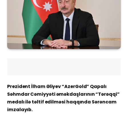
Prezident İlham Əliyev “AzerGold” Qapalı
Səhmdar Cəmiyyəti əməkdaşlarının “Tərəqqi”
medalı ilə təltif edilməsi haqqında Sərəncam
imzalayıb.