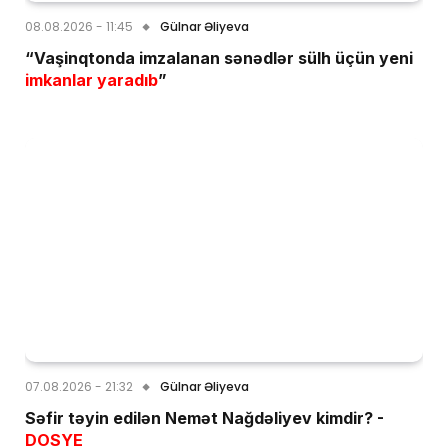
08.08.2026 - 11:45
Gülnar Əliyeva
“Vaşinqtonda imzalanan sənədlər sülh üçün yeni
imkanlar yaradıb
”
07.08.2026 - 21:32
Gülnar Əliyeva
Səfir təyin edilən Nemət Nağdəliyev kimdir? -
DOSYE