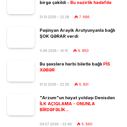
birgə çəkildi -
Bu nazirlik hədəfdə
31.10.2025 - 22:28
7. 686
Paşinyan Arayik Arutyunyanla bağlı
ŞOK QƏRAR verdi
11.06.2026 - 14:15
6. 850
Bu şəxslərə hərbi biletlə bağlı
PİS
XƏBƏR
31.10.2025 - 22:26
5. 831
"Arzum"un həyat yoldaşı Denisdən
İLK AÇIQLAMA - ONUNLA
BİRDƏFƏLİK...
04.07.2026 - 22:48
5. 660