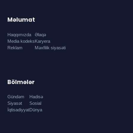
Məlumat
Haqqımızda
Əlaqə
Media kodeks
Karyera
Reklam
Məxfilik siyasəti
Bölmələr
Gündəm
Hadisə
Siyasət
Sosial
İqtisadiyyat
Dünya