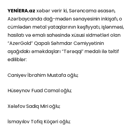
YENİERA.az
xəbər verir ki, Sərəncama əsasən,
Azərbaycanda dağ-mədən sənayesinin inkişafı, o
cümlədən metal yataqlarının kəşfiyyatı, işlənməsi,
hasilatı və emalı sahəsində xüsusi xidmətləri olan
“AzerGold” Qapalı Səhmdar Cəmiyyətinin
aşağıdakı əməkdaşları “Tərəqqi” medalı ilə təltif
ediliblər:
Caniyev İbrahim Mustafa oğlu;
Hüseynov Fuad Camal oğlu;
Xələfov Sadiq Miri oğlu;
İsmayılov Tofiq Köçəri oğlu;