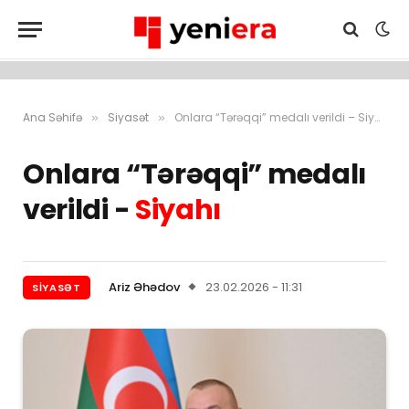
Ana Səhifə
Siyasət
Onlara “Tərəqqi” medalı verildi – Siyahı
»
»
Onlara “Tərəqqi” medalı
verildi -
Siyahı
Ariz Əhədov
23.02.2026 - 11:31
SIYASƏT