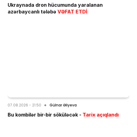
Ukraynada dron hücumunda yaralanan
azərbaycanlı tələbə
VƏFAT ETDİ
07.08.2026 - 21:50
Gülnar Əliyeva
Bu kombilər bir-bir söküləcək -
Tarix açıqlandı