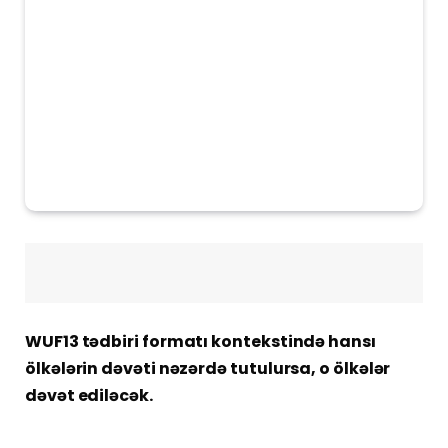
WUF13 tədbiri formatı kontekstində hansı
ölkələrin dəvəti nəzərdə tutulursa, o ölkələr
dəvət ediləcək.