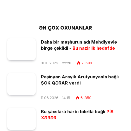
ƏN ÇOX OXUNANLAR
Daha bir məşhurun adı Mehdiyevlə
birgə çəkildi -
Bu nazirlik hədəfdə
31.10.2025 - 22:28
7. 683
Paşinyan Arayik Arutyunyanla bağlı
ŞOK QƏRAR verdi
11.06.2026 - 14:15
6. 850
Bu şəxslərə hərbi biletlə bağlı
PİS
XƏBƏR