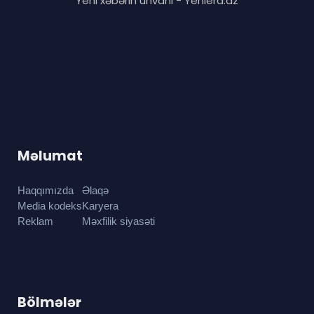
Yeni xəbərin ünvanı - Yeniera.az
Məlumat
Haqqımızda
Əlaqə
Media kodeks
Karyera
Reklam
Məxfilik siyasəti
Bölmələr