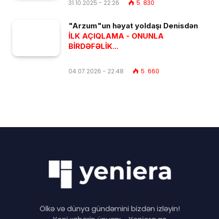
31.10.2025 - 22:26
5. 830
"Arzum"un həyat yoldaşı Denisdən
İLK AÇIQLAMA - ONUNLA
BİRDƏFƏLİK...
04.07.2026 - 22:48
5. 660
Ölkə və dünya gündəmini bizdən izləyin!