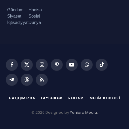
Gündəm
Hadisə
Siyasət
Sosial
İqtisadiyyat
Dünya
Facebook
X
Instagram
Pinterest
YouTube
WhatsApp
TikTok
(Twitter)
Telegram
Threads
RSS
HAQQIMIZDA
LAYIHƏLƏR
REKLAM
MEDIA KODEKSI
© 2026 Designed by
Yeniera Media
.