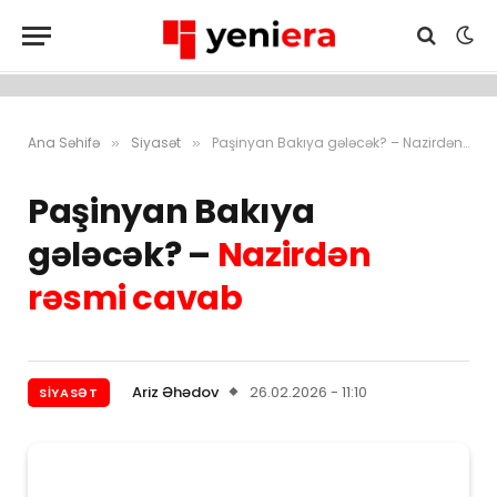
Ana Səhifə
Siyasət
Paşinyan Bakıya gələcək? – Nazirdən rəsmi cavab
»
»
Paşinyan Bakıya
gələcək? –
Nazirdən
rəsmi cavab
Ariz Əhədov
26.02.2026 - 11:10
SIYASƏT