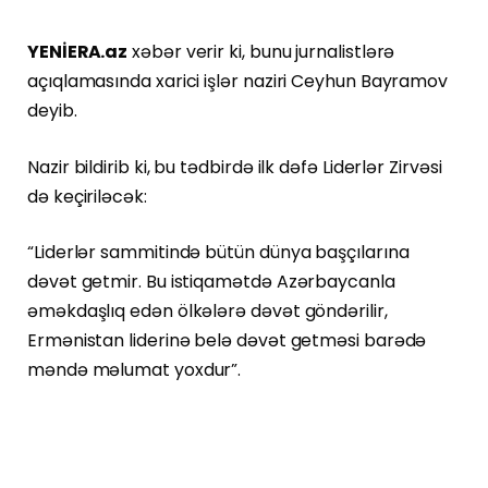
YENİERA.az
xəbər verir ki, bunu jurnalistlərə
açıqlamasında xarici işlər naziri Ceyhun Bayramov
deyib.
Nazir bildirib ki, bu tədbirdə ilk dəfə Liderlər Zirvəsi
də keçiriləcək:
“Liderlər sammitində bütün dünya başçılarına
dəvət getmir. Bu istiqamətdə Azərbaycanla
əməkdaşlıq edən ölkələrə dəvət göndərilir,
Ermənistan liderinə belə dəvət getməsi barədə
məndə məlumat yoxdur”.