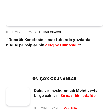
07.08.2026 - 15:27
Gülnar Əliyeva
“Gömrük Komitəsinin məktubunda yazılanlar
hüquq prinsiplərinin
açıq pozulmasıdır
”
ƏN ÇOX OXUNANLAR
Daha bir məşhurun adı Mehdiyevlə
birgə çəkildi -
Bu nazirlik hədəfdə
31.10.2025 - 22:28
7. 694