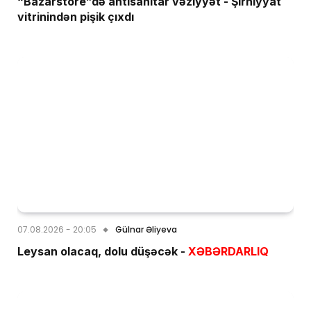
“Bazarstore”də antisanitar vəziyyət - Şirniyyat
vitrinindən pişik çıxdı
07.08.2026 - 20:05
Gülnar Əliyeva
Leysan olacaq, dolu düşəcək -
XƏBƏRDARLIQ