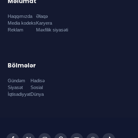
Məlumat
Haqqımızda
Əlaqə
Media kodeks
Karyera
Reklam
Məxfilik siyasəti
Bölmələr
Gündəm
Hadisə
Siyasət
Sosial
İqtisadiyyat
Dünya