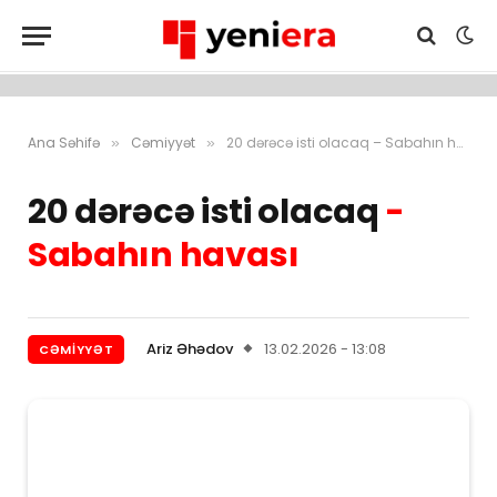
Ana Səhifə
Cəmiyyət
20 dərəcə isti olacaq – Sabahın havası
»
»
20 dərəcə isti olacaq
-
Sabahın havası
Ariz Əhədov
13.02.2026 - 13:08
CƏMIYYƏT