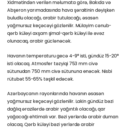
Xidmətindən verilən məlumata görə, Bakıda və
Abşeron yarımadasında hava şəraitinin dəyişkən
buludlu olacağı, arabir tutulacağı, əsasən
yağmursuz keçəcəyi gözlənilir. Mülayim cənub-
qərb küləyi axşam şimal-qərb küləyi ilə əvəz
olunacaq, arabir güclənəcək.
Havanın temperaturu gecə 4-9° isti, gündüz 15-20°
isti olacaq. Atmosfer təzyiqi 753 mm civə
sütunudan 750 mm civə sütununa enəcək. Nisbi
rütubət 55-65% təşkil edəcək.
Azərbaycanın rayonlarında havanın əsasən
yağmursuz keçəcəyi gözlənilir. Lakin gündüz bəzi
dağlıq ərazilərdə arabir yağıntılı olacağı, qar
yağacağı ehtimalı var. Bəzi yerlərdə arabir duman
olacaq. Qərb küləyi bəzi yerlərdə arabir