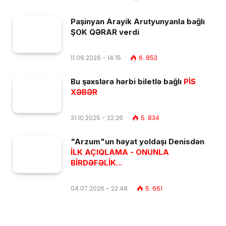
Paşinyan Arayik Arutyunyanla bağlı
ŞOK QƏRAR verdi
11.06.2026 - 14:15
6. 853
Bu şəxslərə hərbi biletlə bağlı
PİS
XƏBƏR
31.10.2025 - 22:26
5. 834
"Arzum"un həyat yoldaşı Denisdən
İLK AÇIQLAMA - ONUNLA
BİRDƏFƏLİK...
04.07.2026 - 22:48
5. 661