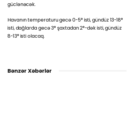
güclənəcək.
Havanın temperaturu gecə 0-5° isti, gündüz 13-18°
isti, dağlarda gecə 3° şaxtadan 2°-dək isti, gündüz
8-13° isti olacaq.
Bənzər Xəbərlər