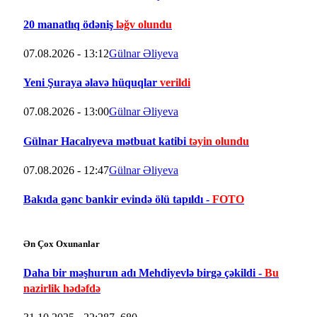
20 manatlıq ödəniş
ləğv olundu
07.08.2026 - 13:12
Gülnar Əliyeva
Yeni Şuraya əlavə hüquqlar
verildi
07.08.2026 - 13:00
Gülnar Əliyeva
Gülnar Hacalıyeva mətbuat katibi
təyin olundu
07.08.2026 - 12:47
Gülnar Əliyeva
Bakıda gənc bankir evində ölü tapıldı -
FOTO
Ən Çox Oxunanlar
Daha bir məşhurun adı Mehdiyevlə birgə çəkildi -
Bu
nazirlik hədəfdə