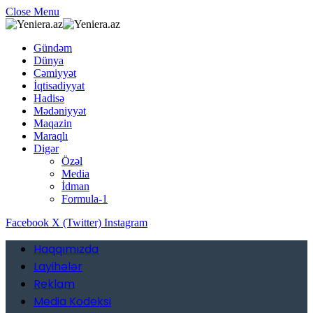
Close Menu
Gündəm
Dünya
Cəmiyyət
İqtisadiyyat
Hadisə
Mədəniyyət
Maqazin
Maraqlı
Digər
Özəl
Media
İdman
Formula-1
Facebook
X (Twitter)
Instagram
Haqqımızda
Layihələr
Reklam
Media Kodeksi