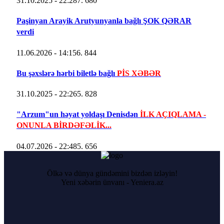
31.10.2025 - 22:28
7. 680
Paşinyan Arayik Arutyunyanla bağlı ŞOK QƏRAR
verdi
11.06.2026 - 14:15
6. 844
Bu şəxslərə hərbi biletlə bağlı
PİS XƏBƏR
31.10.2025 - 22:26
5. 828
"Arzum"un həyat yoldaşı Denisdən
İLK AÇIQLAMA -
ONUNLA BİRDƏFƏLİK...
04.07.2026 - 22:48
5. 656
Ölkə və dünya gündəmini bizdən izləyin!
Yeni xəbərin ünvanı - Yeniera.az