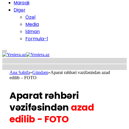
Maraqlı
Digər
Özəl
Media
İdman
Formula-1
Ana Səhifə
»
Gündəm
»
Aparat rəhbəri vəzifəsindən azad
edilib – FOTO
Aparat rəhbəri
vəzifəsindən
azad
edilib - FOTO