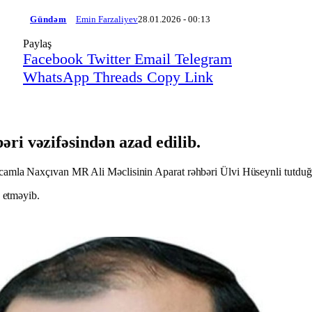
Gündəm
Emin Farzaliyev
28.01.2026 - 00:13
Paylaş
Facebook
Twitter
Email
Telegram
WhatsApp
Threads
Copy Link
ri vəzifəsindən azad edilib.
camla Naxçıvan MR Ali Məclisinin Aparat rəhbəri Ülvi Hüseynli tutduğu
b etməyib.