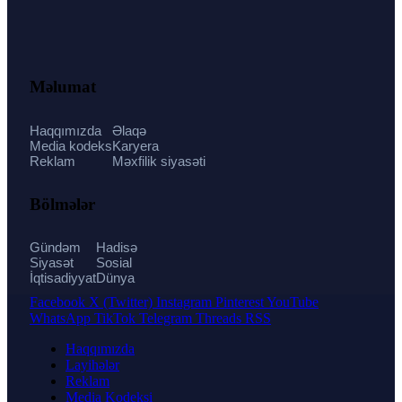
Məlumat
Haqqımızda
Əlaqə
Media kodeks
Karyera
Reklam
Məxfilik siyasəti
Bölmələr
Gündəm
Hadisə
Siyasət
Sosial
İqtisadiyyat
Dünya
Facebook
X (Twitter)
Instagram
Pinterest
YouTube
WhatsApp
TikTok
Telegram
Threads
RSS
Haqqımızda
Layihələr
Reklam
Media Kodeksi