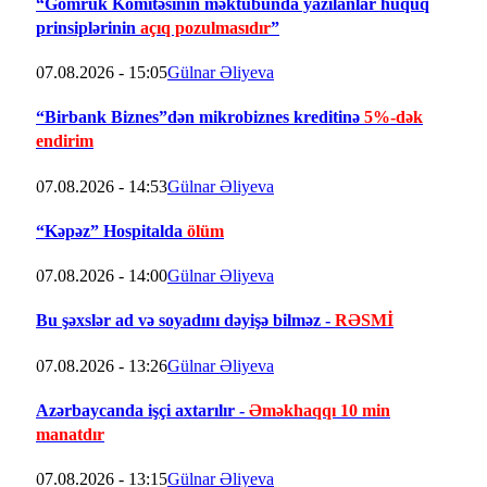
“Gömrük Komitəsinin məktubunda yazılanlar hüquq
prinsiplərinin
açıq pozulmasıdır
”
07.08.2026 - 15:05
Gülnar Əliyeva
“Birbank Biznes”dən mikrobiznes kreditinə
5%-dək
endirim
07.08.2026 - 14:53
Gülnar Əliyeva
“Kəpəz” Hospitalda
ölüm
07.08.2026 - 14:00
Gülnar Əliyeva
Bu şəxslər ad və soyadını dəyişə bilməz -
RƏSMİ
07.08.2026 - 13:26
Gülnar Əliyeva
Azərbaycanda işçi axtarılır -
Əməkhaqqı 10 min
manatdır
07.08.2026 - 13:15
Gülnar Əliyeva