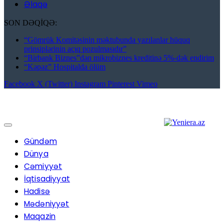
Əlaqə
SON DƏQİQƏ:
“Gömrük Komitəsinin məktubunda yazılanlar hüquq
prinsiplərinin açıq pozulmasıdır”
“Birbank Biznes”dən mikrobiznes kreditinə 5%-dək endirim
“Kəpəz” Hospitalda ölüm
Facebook
X (Twitter)
Instagram
Pinterest
Vimeo
Gündəm
Dünya
Cəmiyyət
İqtisadiyyat
Hadisə
Mədəniyyət
Maqazin