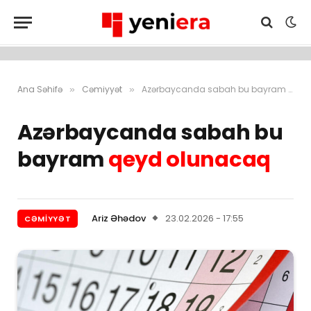
Ana Səhifə
Cəmiyyət
Azərbaycanda sabah bu bayram qeyd olunacaq
»
»
Azərbaycanda sabah bu
bayram
qeyd olunacaq
Ariz Əhədov
23.02.2026 - 17:55
CƏMIYYƏT