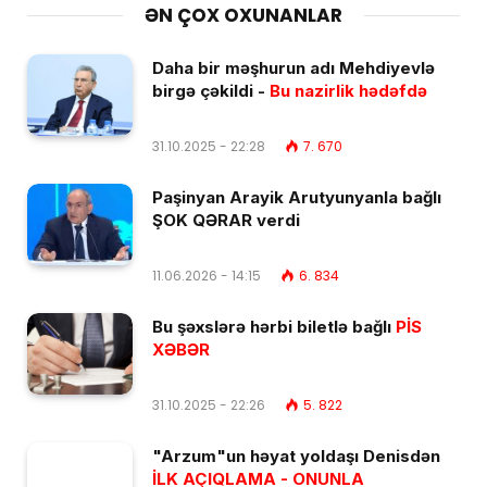
ƏN ÇOX OXUNANLAR
Daha bir məşhurun adı Mehdiyevlə
birgə çəkildi -
Bu nazirlik hədəfdə
31.10.2025 - 22:28
7. 670
Paşinyan Arayik Arutyunyanla bağlı
ŞOK QƏRAR verdi
11.06.2026 - 14:15
6. 834
Bu şəxslərə hərbi biletlə bağlı
PİS
XƏBƏR
31.10.2025 - 22:26
5. 822
"Arzum"un həyat yoldaşı Denisdən
İLK AÇIQLAMA - ONUNLA