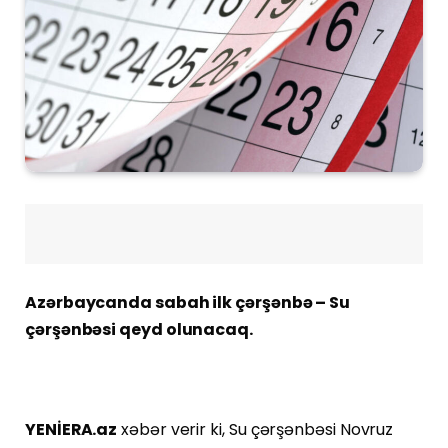
Azərbaycanda sabah ilk çərşənbə – Su
çərşənbəsi qeyd olunacaq.
YENİERA.az
xəbər verir ki, Su çərşənbəsi Novruz