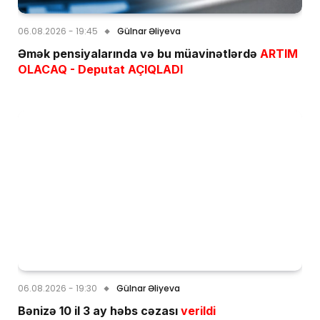
06.08.2026 - 19:45
Gülnar Əliyeva
Əmək pensiyalarında və bu müavinətlərdə
ARTIM
OLACAQ - Deputat AÇIQLADI
06.08.2026 - 19:30
Gülnar Əliyeva
Bənizə 10 il 3 ay həbs cəzası
verildi