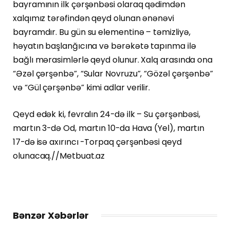
bayramının ilk çərşənbəsi olaraq qədimdən
xalqımız tərəfindən qeyd olunan ənənəvi
bayramdır. Bu gün su elementinə – təmizliyə,
həyatın başlanğıcına və bərəkətə tapınma ilə
bağlı mərasimlərlə qeyd olunur. Xalq arasında ona
“Əzəl çərşənbə”, “Sular Novruzu”, “Gözəl çərşənbə”
və “Gül çərşənbə” kimi adlar verilir.
Qeyd edək ki, fevralın 24-də ilk – Su çərşənbəsi,
martın 3-də Od, martın 10-da Hava (Yel), martın
17-də isə axırıncı -Torpaq çərşənbəsi qeyd
olunacaq.//Metbuat.az
Bənzər Xəbərlər