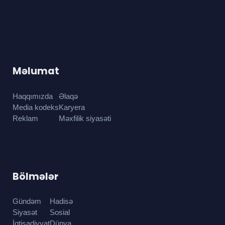
Məlumat
Haqqımızda
Əlaqə
Media kodeks
Karyera
Reklam
Məxfilik siyasəti
Bölmələr
Gündəm
Hadisə
Siyasət
Sosial
İqtisadiyyat
Dünya