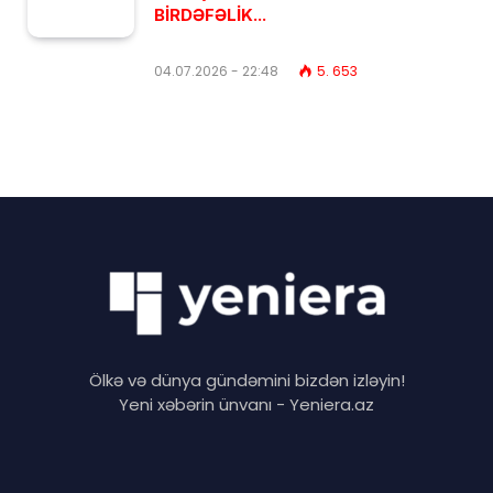
BİRDƏFƏLİK...
04.07.2026 - 22:48
5. 653
Ölkə və dünya gündəmini bizdən izləyin!
Yeni xəbərin ünvanı - Yeniera.az