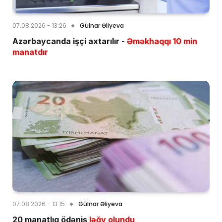
07.08.2026 - 13:26
Gülnar Əliyeva
Azərbaycanda işçi axtarılır -
Əməkhaqqı 10 min
manatdır
07.08.2026 - 13:15
Gülnar Əliyeva
20 manatlıq ödəniş
ləğv olundu