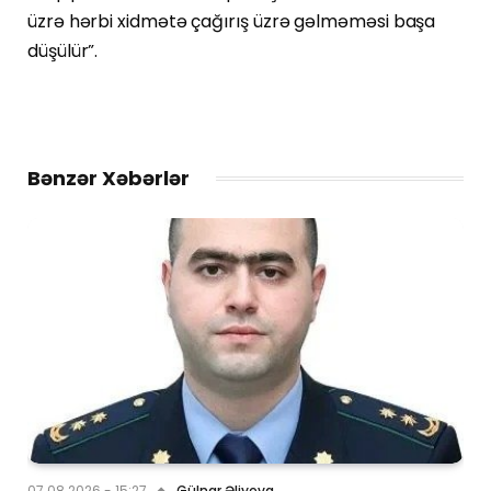
üzrə hərbi xidmətə çağırış üzrə gəlməməsi başa
düşülür”.
Bənzər Xəbərlər
07.08.2026 - 15:27
Gülnar Əliyeva