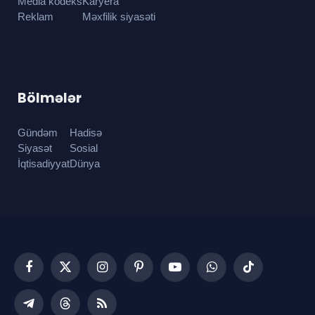
Media kodeks
Karyera
Reklam
Məxfilik siyasəti
Bölmələr
Gündəm
Hadisə
Siyasət
Sosial
İqtisadiyyat
Dünya
Facebook
X
Instagram
Pinterest
YouTube
WhatsApp
TikTok
(Twitter)
Telegram
Threads
RSS