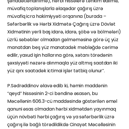
şəhadətləndirilmə), hərbi hissələrə təhkim edilmə,
müvafiq toplanışlarla əlaqədar çağırış üzrə
müvafiq icra hakimiyyəti orqanına (burada –
Səfərbərlik və Hərbi Xidmətə Çağırış üzrə Dövlət
Xidmətinin yerli baş idarə, idarə, şöbə və bölmələri)
üzrlü səbəblər olmadan gəlməməsinə görə üç yüz
manatdan beş yüz manatadək məbləğdə cərimə
edilir, yaxud işin hallarına görə, xətanı törədənin
şəxsiyyəti nəzərə alınmaqla yüz altmış saatdan iki
yüz qırx saatadək ictimai işlər tətbiq olunur”.
P.Sədrəddinov əlavə edib ki, həmin maddənin
“qeyd” hissəsinin 2-ci bəndinə əsasən, bu
Məcəllənin 606.3-cü maddəsində göstərilən əməl
qanuni əsas olmadan hərbi xidmətdən yayınmaq
üçün növbəti hərbi çağırış və ya səfərbərlik üzrə
çağırış ilə bağlı törədildikdə Cinayət Məcəlləsinin