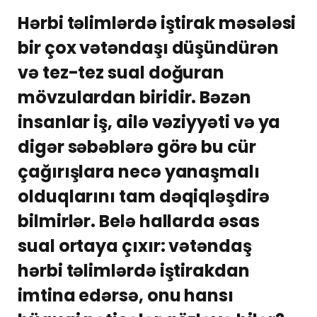
Hərbi təlimlərdə iştirak məsələsi
bir çox vətəndaşı düşündürən
və tez-tez sual doğuran
mövzulardan biridir. Bəzən
insanlar iş, ailə vəziyyəti və ya
digər səbəblərə görə bu cür
çağırışlara necə yanaşmalı
olduqlarını tam dəqiqləşdirə
bilmirlər. Belə hallarda əsas
sual ortaya çıxır: vətəndaş
hərbi təlimlərdə iştirakdan
imtina edərsə, onu hansı