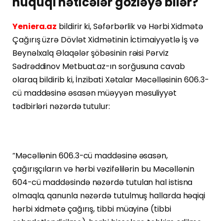
hüquqi nəticələr gözləyə bilər?
Yeniera.az
bildirir ki, Səfərbərlik və Hərbi Xidmətə
Çağırış üzrə Dövlət Xidmətinin İctimaiyyətlə İş və
Beynəlxalq Əlaqələr şöbəsinin rəisi Pərviz
Sədrəddinov Metbuat.az-ın sorğusuna cavab
olaraq bildirib ki, İnzibati Xətalar Məcəlləsinin 606.3-
cü maddəsinə əsasən müəyyən məsuliyyət
tədbirləri nəzərdə tutulur:
“Məcəllənin 606.3-cü maddəsinə əsasən,
çağırışçıların və hərbi vəzifəlilərin bu Məcəllənin
604-cü maddəsində nəzərdə tutulan hal istisna
olmaqla, qanunla nəzərdə tutulmuş hallarda həqiqi
hərbi xidmətə çağırış, tibbi müayinə (tibbi