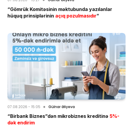
“Gömrük Komitəsinin məktubunda yazılanlar
hüquq prinsiplərinin
açıq pozulmasıdır
”
07.08.2026 - 15:05
Gülnar Əliyeva
“Birbank Biznes”dən mikrobiznes kreditinə
5%-
dək endirim