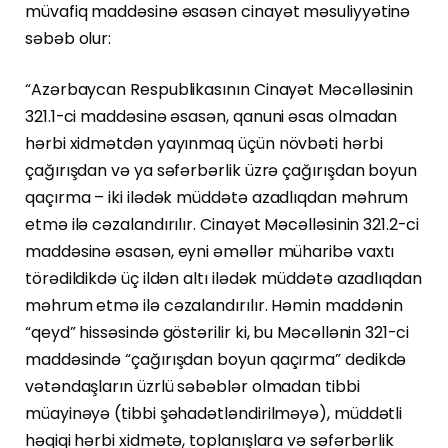
müvafiq maddəsinə əsasən cinayət məsuliyyətinə
səbəb olur:
“Azərbaycan Respublikasının Cinayət Məcəlləsinin
321.1-ci maddəsinə əsasən, qanuni əsas olmadan
hərbi xidmətdən yayınmaq üçün növbəti hərbi
çağırışdan və ya səfərbərlik üzrə çağırışdan boyun
qaçırma – iki ilədək müddətə azadlıqdan məhrum
etmə ilə cəzalandırılır. Cinayət Məcəlləsinin 321.2-ci
maddəsinə əsasən, eyni əməllər müharibə vaxtı
törədildikdə üç ildən altı ilədək müddətə azadlıqdan
məhrum etmə ilə cəzalandırılır. Həmin maddənin
“qeyd” hissəsində göstərilir ki, bu Məcəllənin 321-ci
maddəsində “çağırışdan boyun qaçırma” dedikdə
vətəndaşların üzrlü səbəblər olmadan tibbi
müayinəyə (tibbi şəhadətləndirilməyə), müddətli
həqiqi hərbi xidmətə, toplanışlara və səfərbərlik