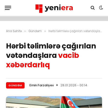
Ana Səhifə
Gündəm
Hərbi təlimlərə çağırılan vətəndaşlara vacib xəbərdarlıq
»
»
Hərbi təlimlərə çağırılan
vətəndaşlara
vacib
xəbərdarlıq
Emin Farzaliyev
28.01.2026 - 00:14
GÜNDƏM