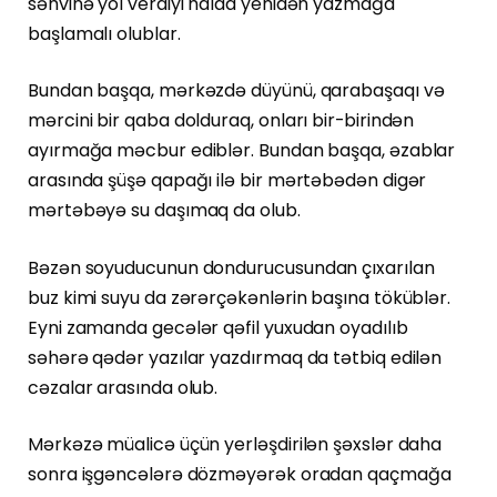
səhvinə yol verdiyi halda yenidən yazmağa
başlamalı olublar.
Bundan başqa, mərkəzdə düyünü, qarabaşaqı və
mərcini bir qaba dolduraq, onları bir-birindən
ayırmağa məcbur ediblər. Bundan başqa, əzablar
arasında şüşə qapağı ilə bir mərtəbədən digər
mərtəbəyə su daşımaq da olub.
Bəzən soyuducunun dondurucusundan çıxarılan
buz kimi suyu da zərərçəkənlərin başına töküblər.
Eyni zamanda gecələr qəfil yuxudan oyadılıb
səhərə qədər yazılar yazdırmaq da tətbiq edilən
cəzalar arasında olub.
Mərkəzə müalicə üçün yerləşdirilən şəxslər daha
sonra işgəncələrə dözməyərək oradan qaçmağa