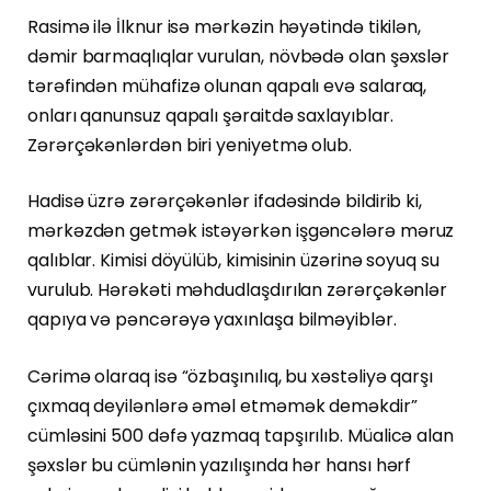
Rasimə ilə İlknur isə mərkəzin həyətində tikilən,
dəmir barmaqlıqlar vurulan, növbədə olan şəxslər
tərəfindən mühafizə olunan qapalı evə salaraq,
onları qanunsuz qapalı şəraitdə saxlayıblar.
Zərərçəkənlərdən biri yeniyetmə olub.
Hadisə üzrə zərərçəkənlər ifadəsində bildirib ki,
mərkəzdən getmək istəyərkən işgəncələrə məruz
qalıblar. Kimisi döyülüb, kimisinin üzərinə soyuq su
vurulub. Hərəkəti məhdudlaşdırılan zərərçəkənlər
qapıya və pəncərəyə yaxınlaşa bilməyiblər.
Cərimə olaraq isə “özbaşınılıq, bu xəstəliyə qarşı
çıxmaq deyilənlərə əməl etməmək deməkdir”
cümləsini 500 dəfə yazmaq tapşırılıb. Müalicə alan
şəxslər bu cümlənin yazılışında hər hansı hərf