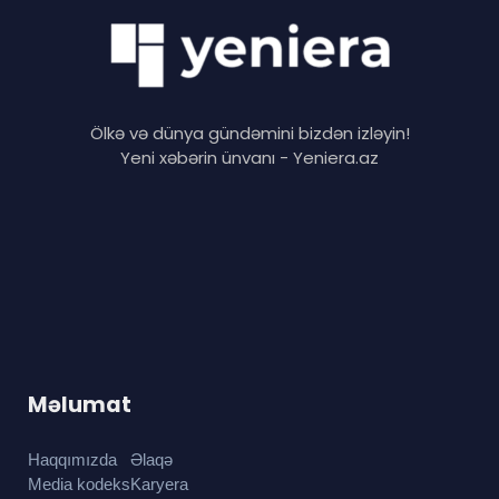
Ölkə və dünya gündəmini bizdən izləyin!
Yeni xəbərin ünvanı - Yeniera.az
Məlumat
Haqqımızda
Əlaqə
Media kodeks
Karyera