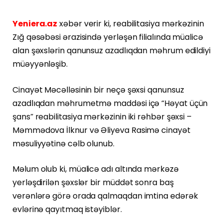
Yeniera.az
xəbər verir ki, reabilitasiya mərkəzinin
Zığ qəsəbəsi ərazisində yerləşən filialında müalicə
alan şəxslərin qanunsuz azadlıqdan məhrum edildiyi
müəyyənləşib.
Cinayət Məcəlləsinin bir neçə şəxsi qanunsuz
azadlıqdan məhrumetmə maddəsi içə “Həyat üçün
şans” reabilitasiya mərkəzinin iki rəhbər şəxsi –
Məmmədova İlknur və Əliyeva Rasimə cinayət
məsuliyyətinə cəlb olunub.
Məlum olub ki, müalicə adı altında mərkəzə
yerləşdirilən şəxslər bir müddət sonra baş
verənlərə görə orada qalmaqdan imtina edərək
evlərinə qayıtmaq istəyiblər.