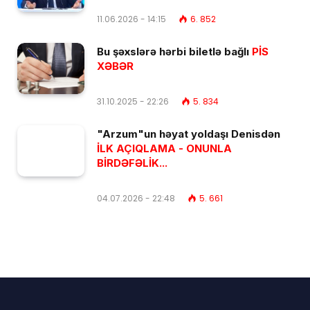
11.06.2026 - 14:15
6. 852
Bu şəxslərə hərbi biletlə bağlı
PİS
XƏBƏR
31.10.2025 - 22:26
5. 834
"Arzum"un həyat yoldaşı Denisdən
İLK AÇIQLAMA - ONUNLA
BİRDƏFƏLİK...
04.07.2026 - 22:48
5. 661