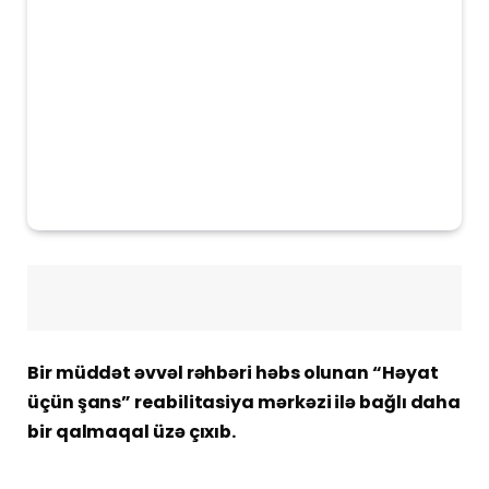
Bir müddət əvvəl rəhbəri həbs olunan “Həyat
üçün şans” reabilitasiya mərkəzi ilə bağlı daha
bir qalmaqal üzə çıxıb.