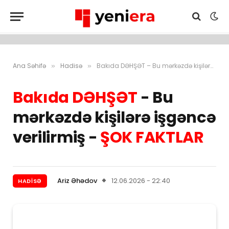
Ana Səhifə
Hadisə
Bakıda DƏHŞƏT – Bu mərkəzdə kişilərə işgəncə verilirmiş – ŞOK FAKTLAR
»
»
Bakıda DƏHŞƏT
- Bu
mərkəzdə kişilərə işgəncə
verilirmiş -
ŞOK FAKTLAR
Ariz Əhədov
12.06.2026 - 22:40
HADISƏ