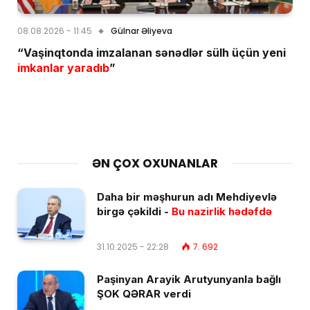
08.08.2026 - 11:45
Gülnar Əliyeva
“Vaşinqtonda imzalanan sənədlər sülh üçün yeni
imkanlar yaradıb
”
ƏN ÇOX OXUNANLAR
Daha bir məşhurun adı Mehdiyevlə
birgə çəkildi -
Bu nazirlik hədəfdə
31.10.2025 - 22:28
7. 692
Paşinyan Arayik Arutyunyanla bağlı
ŞOK QƏRAR verdi