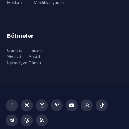
Reklam
Məxfilik siyasəti
Bölmələr
Gündəm
Hadisə
Siyasət
Sosial
İqtisadiyyat
Dünya
Facebook
X
Instagram
Pinterest
YouTube
WhatsApp
TikTok
(Twitter)
Telegram
Threads
RSS