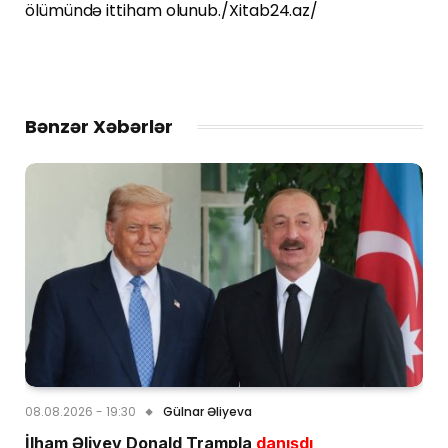
ölümündə ittiham olunub./Xitab24.az/
Bənzər Xəbərlər
08.08.2026 - 19:30
Gülnar Əliyeva
İlham Əliyev Donald Trampla
danışdı