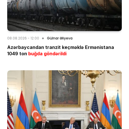
08.08.2026 - 12:00
Gülnar Əliyeva
Azərbaycandan tranzit keçməklə Ermənistana
1049 ton
buğda göndərildi