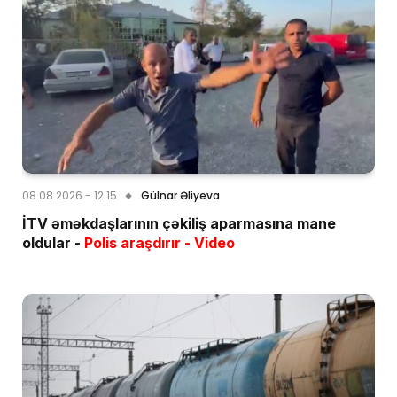
08.08.2026 - 12:15
Gülnar Əliyeva
İTV əməkdaşlarının çəkiliş aparmasına mane
oldular -
Polis araşdırır - Video