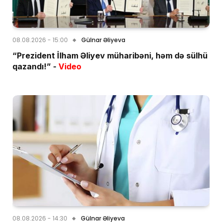
08.08.2026 - 15:00
Gülnar Əliyeva
“Prezident İlham Əliyev müharibəni, həm də sülhü
qazandı!” -
Video
08.08.2026 - 14:30
Gülnar Əliyeva