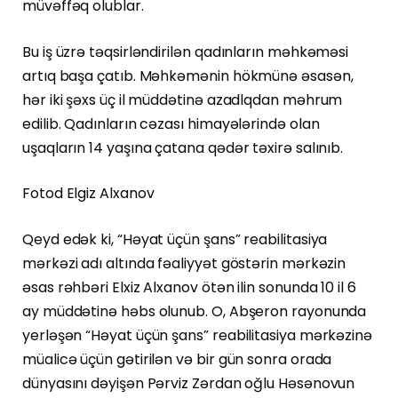
müvəffəq olublar.
Bu iş üzrə təqsirləndirilən qadınların məhkəməsi
artıq başa çatıb. Məhkəmənin hökmünə əsasən,
hər iki şəxs üç il müddətinə azadlqdan məhrum
edilib. Qadınların cəzası himayələrində olan
uşaqların 14 yaşına çatana qədər təxirə salınıb.
Fotod Elgiz Alxanov
Qeyd edək ki, “Həyat üçün şans” reabilitasiya
mərkəzi adı altında fəaliyyət göstərin mərkəzin
əsas rəhbəri Elxiz Alxanov ötən ilin sonunda 10 il 6
ay müddətinə həbs olunub. O, Abşeron rayonunda
yerləşən “Həyat üçün şans” reabilitasiya mərkəzinə
müalicə üçün gətirilən və bir gün sonra orada
dünyasını dəyişən Pərviz Zərdan oğlu Həsənovun