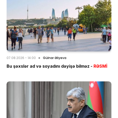
07.08.2026 - 14:00
Gülnar Əliyeva
Bu şəxslər ad və soyadını dəyişə bilməz -
RƏSMİ