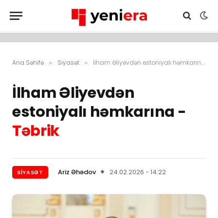
Ana Səhifə
Siyasət
İlham Əliyevdən estoniyalı həmkarına – Təbrik
»
»
İlham Əliyevdən
estoniyalı həmkarına -
Təbrik
Ariz Əhədov
24.02.2026 - 14:22
SIYASƏT