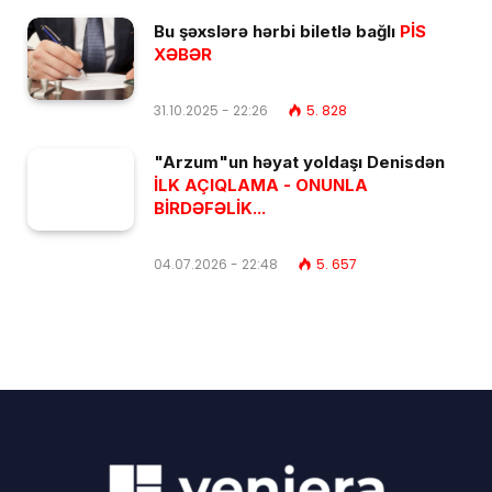
Bu şəxslərə hərbi biletlə bağlı
PİS
XƏBƏR
31.10.2025 - 22:26
5. 828
"Arzum"un həyat yoldaşı Denisdən
İLK AÇIQLAMA - ONUNLA
BİRDƏFƏLİK...
04.07.2026 - 22:48
5. 657