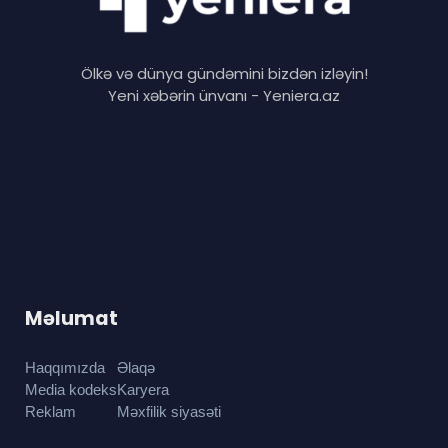
Ölkə və dünya gündəmini bizdən izləyin!
Yeni xəbərin ünvanı - Yeniera.az
Məlumat
Haqqımızda
Əlaqə
Media kodeks
Karyera
Reklam
Məxfilik siyasəti