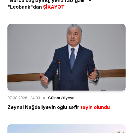
"Borcu bağlayırıq, yenə faiz gəlir" -
"Leobank"dan
ŞİKAYƏT
07.08.2026 - 14:03
Gülnar Əliyeva
Zeynal Nağdəliyevin oğlu səfir
təyin olundu