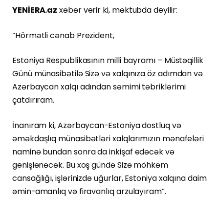
YENİERA.az
xəbər verir ki, məktubda deyilir:
“Hörmətli cənab Prezident,
Estoniya Respublikasının milli bayramı – Müstəqillik
Günü münasibətilə Sizə və xalqınıza öz adımdan və
Azərbaycan xalqı adından səmimi təbriklərimi
çatdırıram.
İnanıram ki, Azərbaycan-Estoniya dostluq və
əməkdaşlıq münasibətləri xalqlarımızın mənafeləri
naminə bundan sonra da inkişaf edəcək və
genişlənəcək. Bu xoş gündə Sizə möhkəm
cansağlığı, işlərinizdə uğurlar, Estoniya xalqına daim
əmin-amanlıq və firavanlıq arzulayıram”.