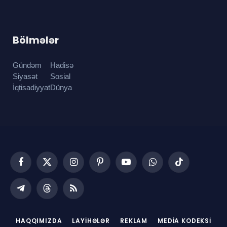
Bölmələr
Gündəm
Hadisə
Siyasət
Sosial
İqtisadiyyat
Dünya
Facebook
X
Instagram
Pinterest
YouTube
WhatsApp
TikTok
(Twitter)
Telegram
Threads
RSS
HAQQIMIZDA
LAYIHƏLƏR
REKLAM
MEDIA KODEKSI