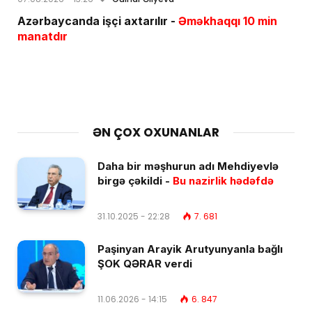
Azərbaycanda işçi axtarılır -
Əməkhaqqı 10 min
manatdır
ƏN ÇOX OXUNANLAR
Daha bir məşhurun adı Mehdiyevlə
birgə çəkildi -
Bu nazirlik hədəfdə
31.10.2025 - 22:28
7. 681
Paşinyan Arayik Arutyunyanla bağlı
ŞOK QƏRAR verdi
11.06.2026 - 14:15
6. 847