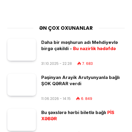
ƏN ÇOX OXUNANLAR
Daha bir məşhurun adı Mehdiyevlə
birgə çəkildi -
Bu nazirlik hədəfdə
31.10.2025 - 22:28
7. 683
Paşinyan Arayik Arutyunyanla bağlı
ŞOK QƏRAR verdi
11.06.2026 - 14:15
6. 849
Bu şəxslərə hərbi biletlə bağlı
PİS
XƏBƏR