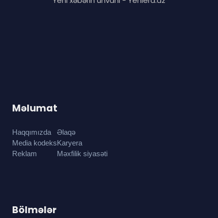
Yeni xəbərin ünvanı - Yeniera.az
Məlumat
Haqqımızda
Əlaqə
Media kodeks
Karyera
Reklam
Məxfilik siyasəti
Bölmələr