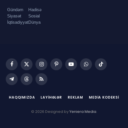
Gündəm
Hadisə
Siyasət
Sosial
İqtisadiyyat
Dünya
Facebook
X
Instagram
Pinterest
YouTube
WhatsApp
TikTok
(Twitter)
Telegram
Threads
RSS
HAQQIMIZDA
LAYIHƏLƏR
REKLAM
MEDIA KODEKSI
© 2026 Designed by
Yeniera Media
.