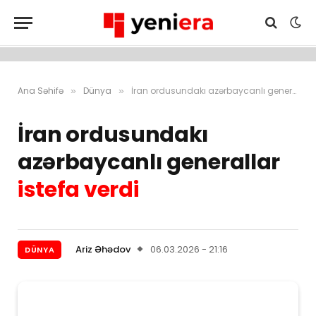
Ana Səhifə
Dünya
İran ordusundakı azərbaycanlı generallar istefa verdi
»
»
İran ordusundakı
azərbaycanlı generallar
istefa verdi
Ariz Əhədov
06.03.2026 - 21:16
DÜNYA