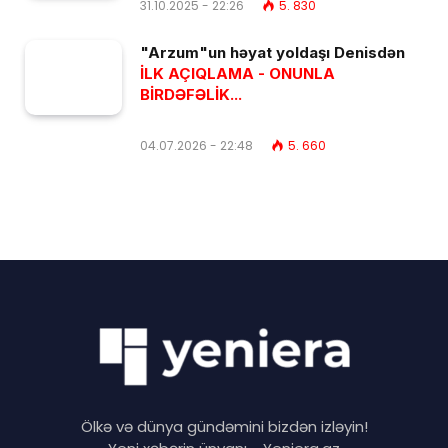
31.10.2025 - 22:26
5. 830
"Arzum"un həyat yoldaşı Denisdən
İLK AÇIQLAMA - ONUNLA
BİRDƏFƏLİK...
04.07.2026 - 22:48
5. 660
Ölkə və dünya gündəmini bizdən izləyin!