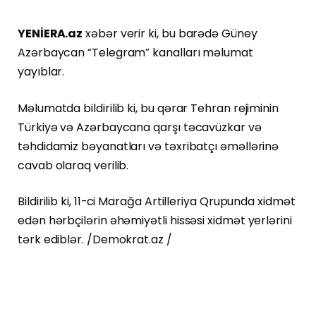
YENİERA.az
xəbər verir ki, bu barədə Güney
Azərbaycan “Telegram” kanalları məlumat
yayıblar.
Məlumatda bildirilib ki, bu qərar Tehran rejiminin
Türkiyə və Azərbaycana qarşı təcavüzkar və
təhdidamiz bəyanatları və təxribatçı əməllərinə
cavab olaraq verilib.
Bildirilib ki, 11-ci Marağa Artilleriya Qrupunda xidmət
edən hərbçilərin əhəmiyətli hissəsi xidmət yerlərini
tərk ediblər. /Demokrat.az /