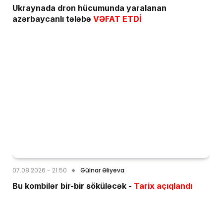
Ukraynada dron hücumunda yaralanan
azərbaycanlı tələbə
VƏFAT ETDİ
07.08.2026 - 21:50
Gülnar Əliyeva
Bu kombilər bir-bir söküləcək -
Tarix açıqlandı