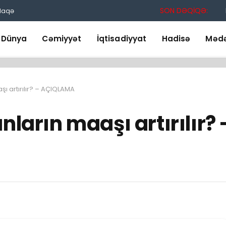
SON DƏQİQƏ:
laqə
Dünya
Cəmiyyət
İqtisadiyyat
Hadisə
Mədə
şı artırılır? – AÇIQLAMA
nların maaşı artırılır? 