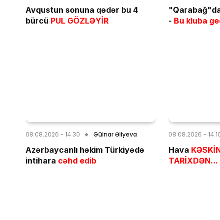
Avqustun sonuna qədər bu 4
"Qarabağ"da 
bürcü
PUL GÖZLƏYİR
-
Bu kluba ge
08.08.2026 - 14:30
Gülnar Əliyeva
08.08.2026 - 14:1
Azərbaycanlı həkim Türkiyədə
Hava
KƏSKİN
intihara
cəhd edib
TARİXDƏN...