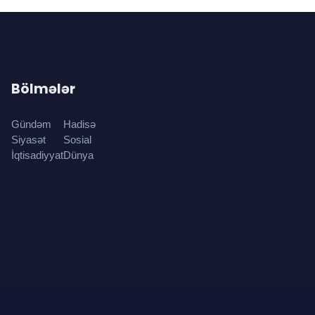
Bölmələr
Gündəm
Hadisə
Siyasət
Sosial
İqtisadiyyat
Dünya