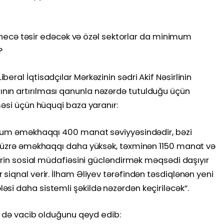
ğa necə təsir edəcək və özəl sektorlar da minimum
?
ral İqtisadçılar Mərkəzinin sədri Akif Nəsirlinin
ın artırılması qanunla nəzərdə tutulduğu üçün
məsi üçün hüquqi baza yaranır:
imum əməkhaqqı 400 manat səviyyəsindədir, bəzi
i üzrə əməkhaqqı daha yüksək, təxminən 1150 manat və
lərin sosial müdafiəsini gücləndirmək məqsədi daşıyır
siqnal verir. İlham Əliyev tərəfindən təsdiqlənən yeni
si daha sistemli şəkildə nəzərdən keçiriləcək”.
ün də vacib olduğunu qeyd edib: