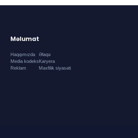
Məlumat
Haqqımızda
Əlaqə
Media kodeks
Karyera
Reklam
Məxfilik siyasəti