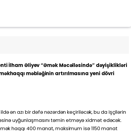
ti İlham Əliyev “Əmək Məcəlləsində” dəyişiklikləri
əkhaqqı məbləğinin artırılmasına yeni dövri
ən azı bir dəfə nəzərdən keçiriləcək, bu da işçilərin
iyyəsinə uyğunlaşmasını təmin etməyə xidmət edəcək.
əmək haqqı 400 manat, maksimum isə 1150 manat