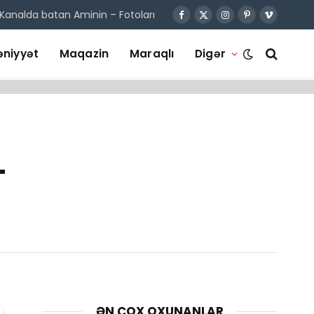
Kanalda batan Aminin – Fotoları
Facebook
X
Instagram
Pinterest
Vimeo
(Twitter)
niyyət
Maqazin
Maraqlı
Digər
-
ƏN ÇOX OXUNANLAR