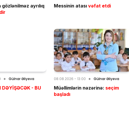
gözlənilməz ayrılıq
Messinin atası
vəfat etdi
dir
0
Gülnar Əliyeva
08.08.2026 - 13:00
Gülnar Əliyeva
 DƏYİŞƏCƏK - BU
Müəllimlərin nəzərinə:
seçim
başladı