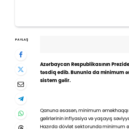
PAYLAŞ
Azərbaycan Respublikasının Preziden
təsdiq edib. Bununla da minimum əm
sistem gəlir.
Qanuna əsasən, minimum əməkhaqqı ildə 
gəlirlərinin inflyasiya və yaşayış səv
Hazırda dövlət sektorunda minimum 