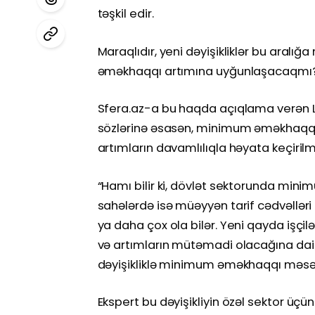
təşkil edir.
Maraqlıdır, yeni dəyişikliklər bu aralı
əməkhaqqı artımına uyğunlaşacaqmı
Sfera.az-a bu haqda açıqlama verən Libe
sözlərinə əsasən, minimum əməkhaqqın
artımların davamlılıqla həyata keçiril
“Hamı bilir ki, dövlət sektorunda min
sahələrdə isə müəyyən tarif cədvəllər
ya daha çox ola bilər. Yeni qayda işçi
və artımların mütəmadi olacağına dair 
dəyişikliklə minimum əməkhaqqı məsələ
Ekspert bu dəyişikliyin özəl sektor üç