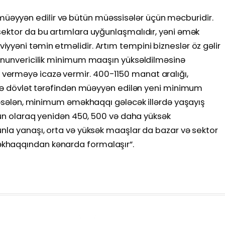
əyyən edilir və bütün müəssisələr üçün məcburidir.
sektor da bu artımlara uyğunlaşmalıdır, yəni əmək
yəni təmin etməlidir. Artım tempini bizneslər öz gəlir
qanunvericilik minimum maaşın yüksəldilməsinə
erməyə icazə vermir. 400-1150 manat aralığı,
n və dövlət tərəfindən müəyyən edilən yeni minimum
 Məsələn, minimum əməkhaqqı gələcək illərdə yaşayış
yğun olaraq yenidən 450, 500 və daha yüksək
unla yanaşı, orta və yüksək maaşlar da bazar və sektor
khaqqından kənarda formalaşır”.