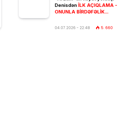
Denisdən
İLK AÇIQLAMA -
ONUNLA BİRDƏFƏLİK...
04.07.2026 - 22:48
5. 660