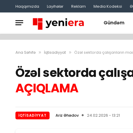
Haqqımızda
Layihələr
Reklam
Media Kodeksi
Ə
Gündəm
Ana Səhifə
İqtisadiyyat
Özəl sektorda çalışanların maa
»
»
Özəl sektorda çalışa
AÇIQLAMA
Ariz Əhədov
24.02.2026 - 13:21
İQTISADIYYAT