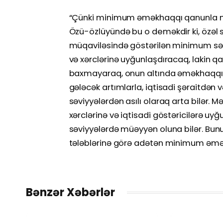
“Çünki minimum əməkhaqqı qanunla mü
Özü-özlüyündə bu o deməkdir ki, özəl 
müqaviləsində göstərilən minimum səviy
və xərclərinə uyğunlaşdıracaq, lakin 
baxmayaraq, onun altında əməkhaqqı v
gələcək artımlarla, iqtisadi şəraitdə
səviyyələrdən asılı olaraq arta bilər.
xərclərinə və iqtisadi göstəricilərə u
səviyyələrdə müəyyən oluna bilər. Bun
tələblərinə görə adətən minimum əmə
Bənzər Xəbərlər