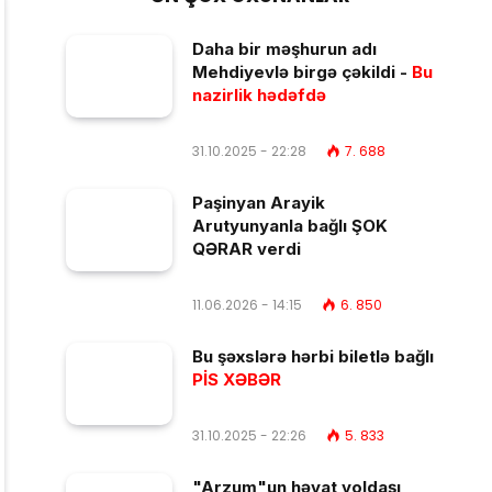
Daha bir məşhurun adı
Mehdiyevlə birgə çəkildi -
Bu
nazirlik hədəfdə
31.10.2025 - 22:28
7. 688
Paşinyan Arayik
Arutyunyanla bağlı ŞOK
QƏRAR verdi
11.06.2026 - 14:15
6. 850
Bu şəxslərə hərbi biletlə bağlı
PİS XƏBƏR
31.10.2025 - 22:26
5. 833
"Arzum"un həyat yoldaşı