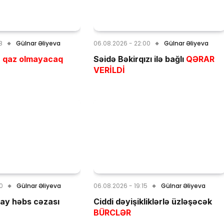
8
Gülnar Əliyeva
06.08.2026 - 22:00
Gülnar Əliyeva
ə
qaz olmayacaq
Səidə Bəkirqızı ilə bağlı
QƏRAR
VERİLDİ
30
Gülnar Əliyeva
06.08.2026 - 19:15
Gülnar Əliyeva
3 ay həbs cəzası
Ciddi dəyişikliklərlə üzləşəcək
BÜRCLƏR