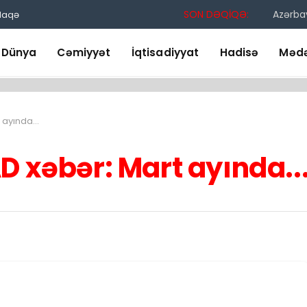
SON DƏQİQƏ:
Azərbay
laqə
Dünya
Cəmiyyət
İqtisadiyyat
Hadisə
Mədə
t ayında…
D xəbər: Mart ayında..