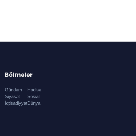
Bölmələr
Gündəm
Hadisə
Siyasət
Sosial
İqtisadiyyat
Dünya