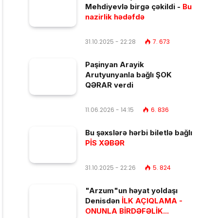
Mehdiyevlə birgə çəkildi -
Bu
nazirlik hədəfdə
31.10.2025 - 22:28
7. 673
Paşinyan Arayik
Arutyunyanla bağlı ŞOK
QƏRAR verdi
11.06.2026 - 14:15
6. 836
Bu şəxslərə hərbi biletlə bağlı
PİS XƏBƏR
31.10.2025 - 22:26
5. 824
"Arzum"un həyat yoldaşı
Denisdən
İLK AÇIQLAMA -
ONUNLA BİRDƏFƏLİK...