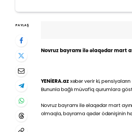
PAYLAŞ
Novruz bayramı ilə əlaqədar mart ay
YENİERA.az
xəbər verir ki, pensiyalar
Bununla bağlı müvafiq qurumlara göstər
Novruz bayramı ilə əlaqədar mart ayın
olmaqla, bayrama qədər ödənişinin həyat