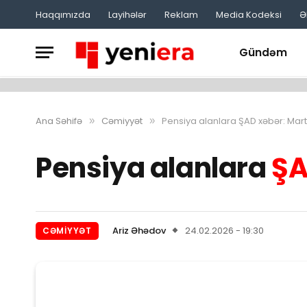
Haqqımızda
Layihələr
Reklam
Media Kodeksi
Ə
Gündəm
Ana Səhifə
Cəmiyyət
Pensiya alanlara ŞAD xəbər: Mar
»
»
Pensiya alanlara
ŞA
Ariz Əhədov
24.02.2026 - 19:30
CƏMIYYƏT