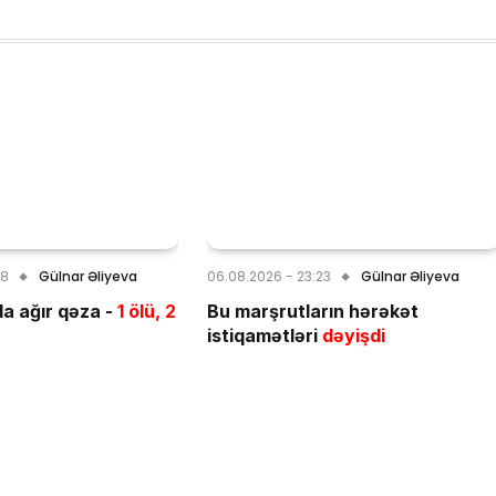
28
Gülnar Əliyeva
06.08.2026 - 23:23
Gülnar Əliyeva
a ağır qəza -
1 ölü, 2
Bu marşrutların hərəkət
istiqamətləri
dəyişdi