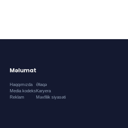
Məlumat
Haqqımızda
Əlaqə
Media kodeks
Karyera
Reklam
Məxfilik siyasəti