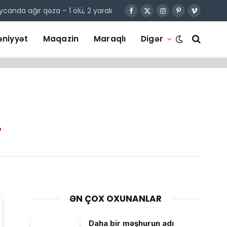
canda ağır qəza – 1 ölü, 2 yaralı
Facebook
X
Instagram
Pinterest
Vimeo
(Twitter)
niyyət
Maqazin
Maraqlı
Digər
.
ƏN ÇOX OXUNANLAR
Daha bir məşhurun adı