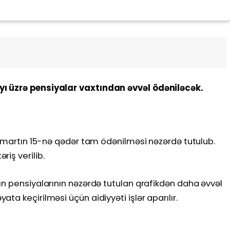
ı üzrə pensiyalar vaxtından əvvəl ödəniləcək.
ın martın 15-nə qədər tam ödənilməsi nəzərdə tutulub.
iş verilib.
ın pensiyalarının nəzərdə tutulan qrafikdən daha əvvəl
a keçirilməsi üçün aidiyyəti işlər aparılır.