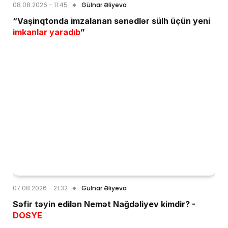
08.08.2026 - 11:45
Gülnar Əliyeva
“Vaşinqtonda imzalanan sənədlər sülh üçün yeni
imkanlar yaradıb
”
07.08.2026 - 21:32
Gülnar Əliyeva
Səfir təyin edilən Nemət Nağdəliyev kimdir? -
DOSYE