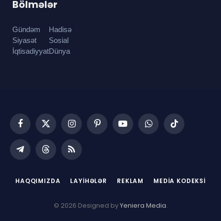
Bölmələr
Gündəm
Hadisə
Siyasət
Sosial
İqtisadiyyat
Dünya
Facebook
X
Instagram
Pinterest
YouTube
WhatsApp
TikTok
(Twitter)
Telegram
Threads
RSS
HAQQIMIZDA
LAYIHƏLƏR
REKLAM
MEDIA KODEKSI
© 2026 Designed by
Yeniera Media
.