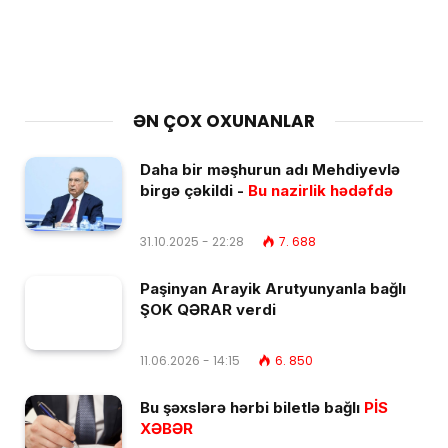
ƏN ÇOX OXUNANLAR
Daha bir məşhurun adı Mehdiyevlə
birgə çəkildi -
Bu nazirlik hədəfdə
31.10.2025 - 22:28
7. 688
Paşinyan Arayik Arutyunyanla bağlı
ŞOK QƏRAR verdi
11.06.2026 - 14:15
6. 850
Bu şəxslərə hərbi biletlə bağlı
PİS
XƏBƏR