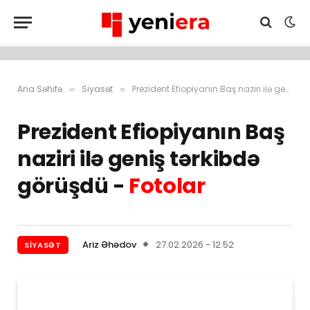
Ana Səhifə
Siyasət
Prezident Efiopiyanın Baş naziri ilə geniş tərkibdə görüşdü – Fotolar
»
»
Prezident Efiopiyanın Baş
naziri ilə geniş tərkibdə
görüşdü -
Fotolar
Ariz Əhədov
27.02.2026 - 12:52
SIYASƏT