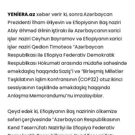
YENİERA.az
xəbər verir ki, sonra Azərbaycan
Prezidenti İlham Əliyevin və Efiopiyanın Baş naziri
Abiy Əhməd Əlinin iştirakı ilə Azərbaycanın xarici
işlər naziri Ceyhun Bayramov və Efiopiyanın xarici
işlər naziri Qedion Timoteos “Azərbaycan
Respublikası ilə Efiopiya Federativ Demokratik
Respublikası Hökuməti arasında müdafiə sahəsində
əməkdaşlıq haqqında Saziş”i və “Birləşmiş Millətlər
Təşkilatının İqlim Konfransının (COP32) otuz ikinci
sessiyasının təşkilində əməkdaşlıq haqqında
Anlaşma Memorandumu”nu imzalayıblar.
Qeyd edək ki, Efiopiyanın Baş nazirinin ölkəmizə
səfəri çərçivəsində “Azərbaycan Respublikasının
Kənd Təsərrüfatı Nazirliyi ilə Efiopiya Federativ