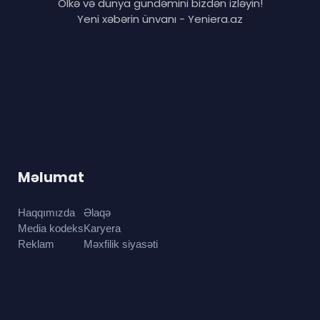
Ölkə və dünya gündəmini bizdən izləyin!
Yeni xəbərin ünvanı - Yeniera.az
Məlumat
Haqqımızda
Əlaqə
Media kodeks
Karyera
Reklam
Məxfilik siyasəti