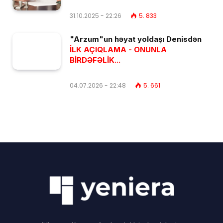
31.10.2025 - 22:26
5. 833
"Arzum"un həyat yoldaşı Denisdən
İLK AÇIQLAMA - ONUNLA
BİRDƏFƏLİK...
04.07.2026 - 22:48
5. 661