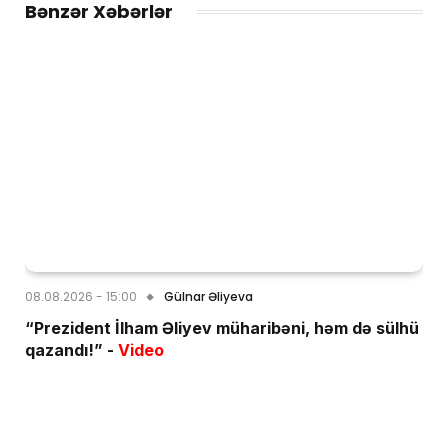
Bənzər Xəbərlər
08.08.2026 - 15:00
Gülnar Əliyeva
“Prezident İlham Əliyev müharibəni, həm də sülhü
qazandı!” -
Video