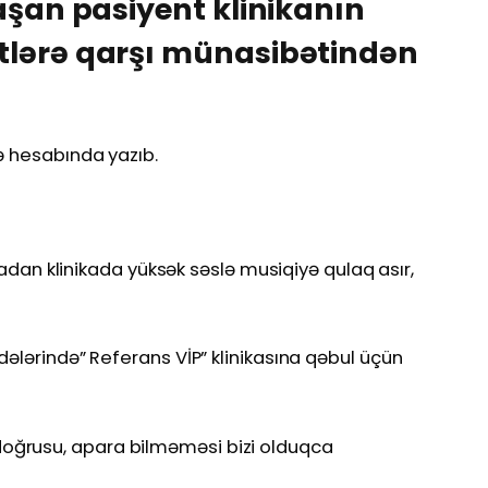
laşan pasiyent klinikanın
tlərə qarşı münasibətindən
kə hesabında yazıb.
almadan klinikada yüksək səslə musiqiyə qulaq asır,
dələrində” Referans VİP” klinikasına qəbul üçün
oğrusu, apara bilməməsi bizi olduqca