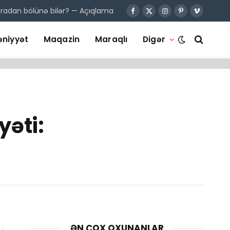
onradan bölünə bilər? — Açıqlama
Facebook
X
Instagram
Pinterest
Vimeo
(Twitter)
niyyət
Maqazin
Maraqlı
Digər
yəti:
ƏN ÇOX OXUNANLAR