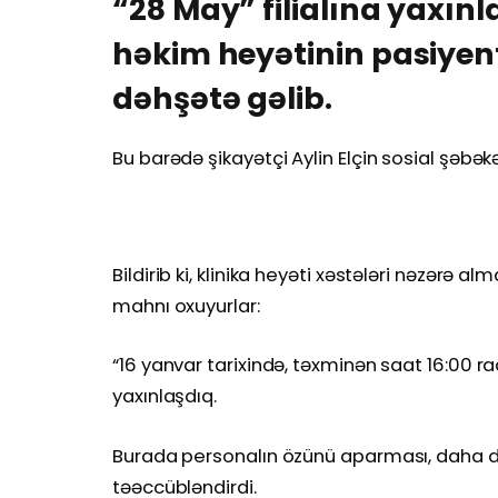
“28 May” filialına yaxın
həkim heyətinin pasiyen
dəhşətə gəlib.
Bu barədə şikayətçi Aylin Elçin sosial şəbə
Bildirib ki, klinika heyəti xəstələri nəzərə 
mahnı oxuyurlar:
“16 yanvar tarixində, təxminən saat 16:00 ra
yaxınlaşdıq.
Burada personalın özünü aparması, daha d
təəccübləndirdi.