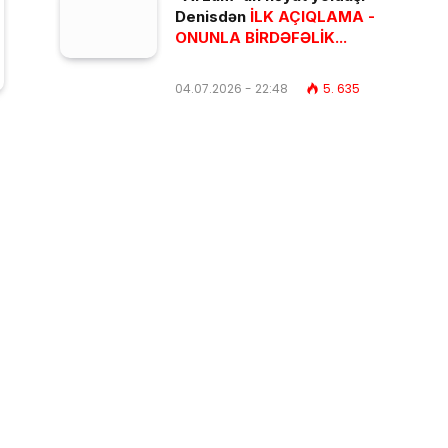
Denisdən
İLK AÇIQLAMA -
ONUNLA BİRDƏFƏLİK...
04.07.2026 - 22:48
5. 635