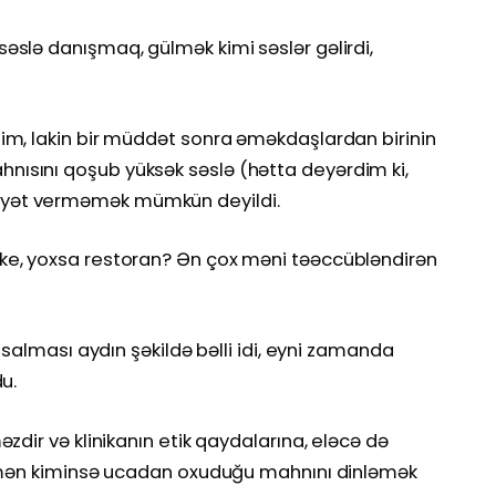
slə danışmaq, gülmək kimi səslər gəlirdi,
im, lakin bir müddət sonra əməkdaşlardan birinin
ısını qoşub yüksək səslə (hətta deyərdim ki,
yət verməmək mümkün deyildi.
ke, yoxsa restoran? Ən çox məni təəccübləndirən
 salması aydın şəkildə bəlli idi, eyni zamanda
u.
zdir və klinikanın etik qaydalarına, eləcə də
n mən kiminsə ucadan oxuduğu mahnını dinləmək