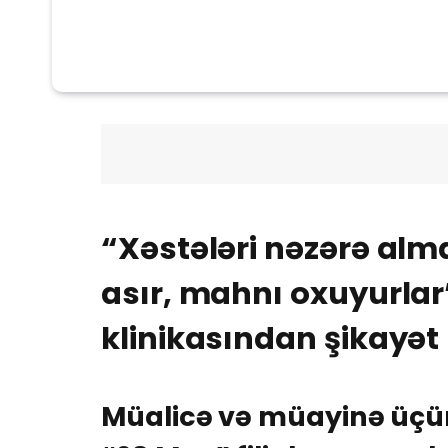
“Xəstələri nəzərə al
asır, mahnı oxuyurlar
klinikasından şikayət
Müalicə və müayinə üçün