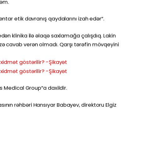
rəm.
ntar etik davranış qaydalarını izah edər”.
ən klinika ilə əlaqə saxlamağa çalışdıq. Lakin
ə cavab verən olmadı. Qarşı tərəfin mövqeyini
ns Medical Group”a daxildir.
nın rəhbəri Hansıyar Babayev, direktoru Elgiz