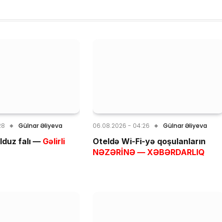
28
Gülnar Əliyeva
06.08.2026 - 04:26
Gülnar Əliyeva
lduz falı —
Gəlirli
Oteldə Wi-Fi-yə qoşulanların
NƏZƏRİNƏ — XƏBƏRDARLIQ