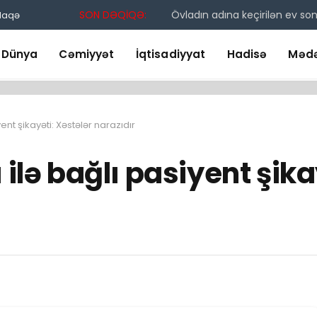
SON DƏQİQƏ:
Övladın adına keçirilən ev s
laqə
Dünya
Cəmiyyət
İqtisadiyyat
Hadisə
Mədə
yent şikayəti: Xəstələr narazıdır
 ilə bağlı pasiyent şika