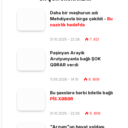
Daha bir məşhurun adı
Mehdiyevlə birgə çəkildi -
Bu
nazirlik hədəfdə
31.10.2025 - 22:28
7. 621
Paşinyan Arayik
Arutyunyanla bağlı ŞOK
QƏRAR verdi
11.06.2026 - 14:15
6. 809
Bu şəxslərə hərbi biletlə bağlı
PİS XƏBƏR
31.10.2025 - 22:26
5. 806
"Arzum"un həyat yoldaşı