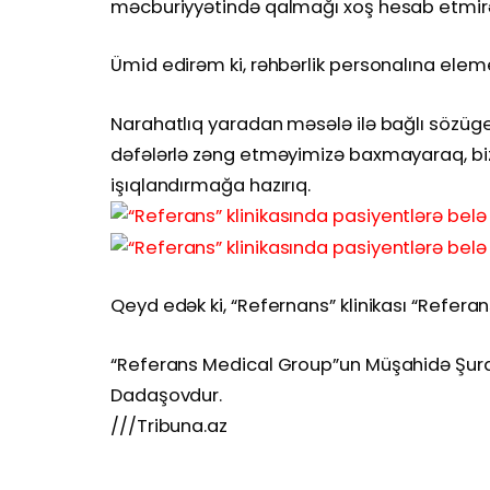
məcburiyyətində qalmağı xoş hesab etmi
Ümid edirəm ki, rəhbərlik personalına eleme
Narahatlıq yaradan məsələ ilə bağlı sözüged
dəfələrlə zəng etməyimizə baxmayaraq, biz
işıqlandırmağa hazırıq.
Qeyd edək ki, “Refernans” klinikası “Refera
“Referans Medical Group”un Müşahidə Şurası
Dadaşovdur.
///Tribuna.az