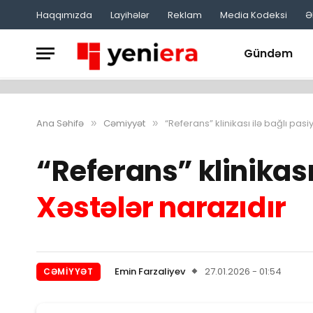
Haqqımızda
Layihələr
Reklam
Media Kodeksi
Ə
Gündəm
Ana Səhifə
Cəmiyyət
“Referans” klinikası ilə bağlı pasi
»
»
“Referans” klinikası
Xəstələr narazıdır
Emin Farzaliyev
27.01.2026 - 01:54
CƏMIYYƏT