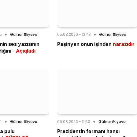
55
Gülnar Əliyeva
05.08.2026 - 12:43
Gülnar Əliyeva
min səs yazısının
Paşinyan onun işindən
narazıdır
ığını -
Açıqladı
04
Gülnar Əliyeva
05.08.2026 - 11:50
Gülnar Əliyeva
a pulu
Prezidentin fərmanı hansı