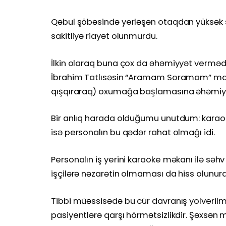
Qəbul şöbəsində yerləşən otaqdan yüksək sə
sakitliyə riayət olunmurdu.
İlkin olaraq buna çox da əhəmiyyət verməd
İbrahim Tatlısəsin “Aramam Soramam” mahn
qışqıraraq) oxumağa başlamasına əhəmiy
Bir anlıq harada olduğumu unutdum: karao
isə personalın bu qədər rahat olmağı idi.
Personalın iş yerini karaoke məkanı ilə səhv
işçilərə nəzarətin olmaması da hiss olunurd
Tibbi müəssisədə bu cür davranış yolverilmə
pasiyentlərə qarşı hörmətsizlikdir. Şəxsə