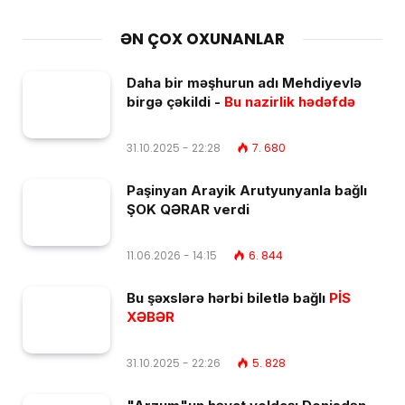
ƏN ÇOX OXUNANLAR
Daha bir məşhurun adı Mehdiyevlə
birgə çəkildi -
Bu nazirlik hədəfdə
31.10.2025 - 22:28
7. 680
Paşinyan Arayik Arutyunyanla bağlı
ŞOK QƏRAR verdi
11.06.2026 - 14:15
6. 844
Bu şəxslərə hərbi biletlə bağlı
PİS
XƏBƏR
31.10.2025 - 22:26
5. 828