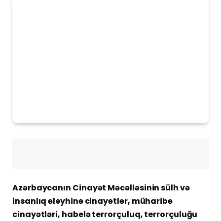
Azərbaycanın Cinayət Məcəlləsinin sülh və
insanlıq əleyhinə cinayətlər, müharibə
cinayətləri, habelə terrorçuluq, terrorçuluğu