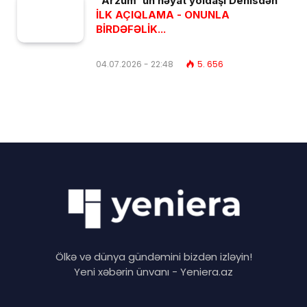
"Arzum"un həyat yoldaşı Denisdən
İLK AÇIQLAMA - ONUNLA
BİRDƏFƏLİK...
04.07.2026 - 22:48
5. 656
Ölkə və dünya gündəmini bizdən izləyin!
Yeni xəbərin ünvanı - Yeniera.az