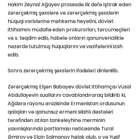
Hakim Zeynal Ağayev prosesdə ilk dəfə iştirak edən
zərərçəkmiş şəxslərə və zərərçəkmiş şəxslərin
hüquqi varislərinə məhkəmə heyətini, dövlət
ittihamını müdafiə edən prokurorları, tərcüməçiləri
və s. təqdim edib, habelə onların qanunvericiliklə
nəzərdə tutulmuş hüquqlarını və vəzifələrini izah
edib.
Sonra zərərçəkmiş şəxslərin ifadələri dinlənilib.
Zərərçəkmiş Elşən Babayev dövlət ittihamçısı Vüsal
Abdullayevin suallarını cavablandıraraq bildirib ki,
Ağdərə rayonu ərazisində Ermənistan ordusunun
qalıqları və qanunsuz erməni silahlı dəstələri
tərəfindən atılan tankəleyhinə mərminin
yaxınlıqlarında partlaması nəticəsində Tural
Əmirov və Elçin Salmanov həlak olub, o və Yusif