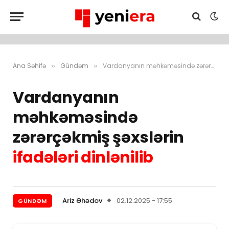
Ana Səhifə
Gündəm
Vardanyanın məhkəməsində zərərçəkmiş şəxslərin ifadələri dinlənilib
»
»
Vardanyanın
məhkəməsində
zərərçəkmiş şəxslərin
ifadələri dinlənilib
Ariz Əhədov
02.12.2025 - 17:55
GÜNDƏM