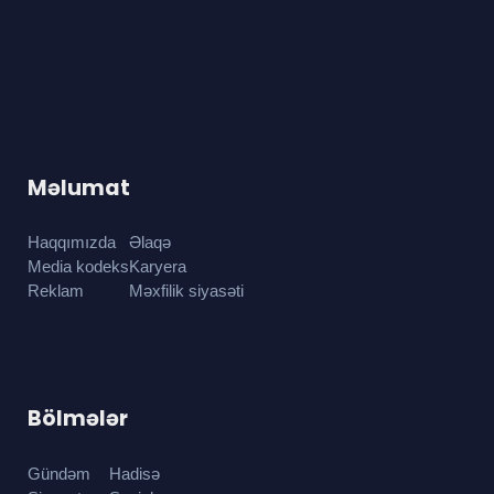
Məlumat
Haqqımızda
Əlaqə
Media kodeks
Karyera
Reklam
Məxfilik siyasəti
Bölmələr
Gündəm
Hadisə