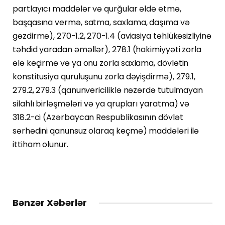
partlayıcı maddələr və qurğular əldə etmə,
başqasına vermə, satma, saxlama, daşıma və
gəzdirmə), 270-1.2, 270-1.4 (aviasiya təhlükəsizliyinə
təhdid yaradan əməllər), 278.1 (hakimiyyəti zorla
ələ keçirmə və ya onu zorla saxlama, dövlətin
konstitusiya quruluşunu zorla dəyişdirmə), 279.1,
279.2, 279.3 (qanunvericiliklə nəzərdə tutulmayan
silahlı birləşmələri və ya qrupları yaratma) və
318.2-ci (Azərbaycan Respublikasının dövlət
sərhədini qanunsuz olaraq keçmə) maddələri ilə
ittiham olunur.
Bənzər Xəbərlər