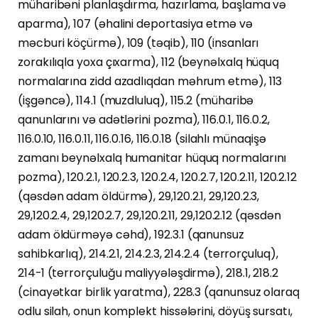
müharibəni planlaşdırma, hazırlama, başlama və
aparma), 107 (əhalini deportasiya etmə və
məcburi köçürmə), 109 (təqib), 110 (insanları
zorakılıqla yoxa çıxarma), 112 (beynəlxalq hüquq
normalarına zidd azadlıqdan məhrum etmə), 113
(işgəncə), 114.1 (muzdluluq), 115.2 (müharibə
qanunlarını və adətlərini pozma), 116.0.1, 116.0.2,
116.0.10, 116.0.11, 116.0.16, 116.0.18 (silahlı münaqişə
zamanı beynəlxalq humanitar hüquq normalarını
pozma), 120.2.1, 120.2.3, 120.2.4, 120.2.7, 120.2.11, 120.2.12
(qəsdən adam öldürmə), 29,120.2.1, 29,120.2.3,
29,120.2.4, 29,120.2.7, 29,120.2.11, 29,120.2.12 (qəsdən
adam öldürməyə cəhd), 192.3.1 (qanunsuz
sahibkarlıq), 214.2.1, 214.2.3, 214.2.4 (terrorçuluq),
214-1 (terrorçuluğu maliyyələşdirmə), 218.1, 218.2
(cinayətkar birlik yaratma), 228.3 (qanunsuz olaraq
odlu silah, onun komplekt hissələrini, döyüş sursatı,