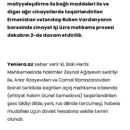
maliyyələşdirmə ilə bağlı maddələri ilə və
digər ağır cinayətlərdə təqsirləndirilən
Ermənistan vətəndaşı Ruben Vardanyanın
barəsində cinayət işi üzrə məhkəmə prosesi
dekabrın 2-də davam etdirilib.
Yeniera.az
xəbər verir ki, Bakı Hərbi
Məhkəməsində hakimlər Zeynal Ağayevin sədrliyi
ilə, Anar Rzayevdən və Camal Ramazanovdan
ibarət tərkibdə keçirilən açıq məhkəmə iclasında
(ehtiyat hakim Günel Səmədova) təqsirləndirilən
şəxs bildiyi dildə, yəni, rus dilində tərcüməçi, habelə
müdafiəsi üçün dövlət hesabına vəkillə təmin
olunub.