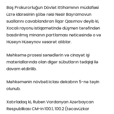
Baş Prokurorluğun Dövlət ittihamının müdafiəsi
üzrə idarəsinin şöbə rəisi Nəsir Bayramovun
suallarını cavablandıran İlqar Qasımov deyib ki,
Xocalı rayonu istiqamətində düşmən tərəfindən
basdırılmış minanın partlaması nəticəsində o və
Hüseyn Hüseynov xəsarət alıblar.
Məhkəmə prosesi sənədlərin və cinayət işi
materiallarında olan digər sübutların tədqiqi ilə
davam etdirilib.
Məhkəmənin növbəti iclası dekabrın 5-nə təyin
olunub.
Xatırladaq ki, Ruben Vardanyan Azərbaycan
Respublikası CM-in 100.1, 100.2 (təcavüzkar