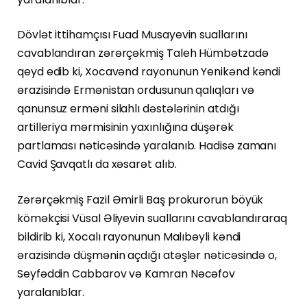
Dövlət ittihamçısı Fuad Musayevin suallarını
cavablandıran zərərçəkmiş Taleh Hümbətzadə
qeyd edib ki, Xocavənd rayonunun Yenikənd kəndi
ərazisində Ermənistan ordusunun qalıqları və
qanunsuz erməni silahlı dəstələrinin atdığı
artilleriya mərmisinin yaxınlığına düşərək
partlaması nəticəsində yaralanıb. Hadisə zamanı
Cavid Şavqatlı da xəsarət alıb.
Zərərçəkmiş Fazil Əmirli Baş prokurorun böyük
köməkçisi Vüsal Əliyevin suallarını cavablandıraraq
bildirib ki, Xocalı rayonunun Malıbəyli kəndi
ərazisində düşmənin açdığı atəşlər nəticəsində o,
Seyfəddin Cabbarov və Kamran Nəcəfov
yaralanıblar.