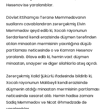
Həsənov isə yaralanıblar.
Dövlət ittihamçısı Təranə Məmmədovanın
suallarını cavablandıran zərərçəkmiş Elvin
Məmmədov qeyd edib ki, Xocalı rayonunun
Sərdarkənd kəndi ərazisində düşmən tərəfindən
atılan minaatan mərmisinin yaxınlığına düşüb
partlaması nəticəsində o və Kamran Həsənov
yaralanıb. Əlavə edib ki, həmin vaxt düşmən
minaatan, snayper və digər silahlarla atəş açırdı.
Zərərçəkmiş Xalid Şükürlü ifadəsində bildirib ki,
Xocalı rayonunun Malıbəyli kəndi ərazisində
düşmənin atdığı minaatan mərmisinin partlaması
nəticəsində xəsarət alıb. Həmin hadisə zamanı
Sadiq Məmmədov və Nicat Əhmədzadə də
yaralanıblar.