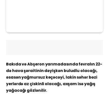
Bakıda və Abşeron yarımadasında fevralın 22-
də hava şəraitinin dəyişkən buludlu olacağı,
əsasən yağmursuz keçəcəyi, lakin səhər bəzi
yerlərdə az çiskinli olacağı, axşam isə yağış
yağacağı gözlənilir.