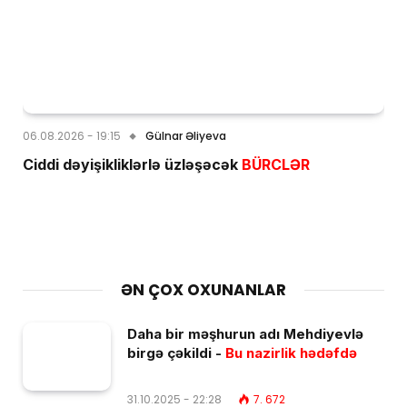
06.08.2026 - 19:15
Gülnar Əliyeva
Ciddi dəyişikliklərlə üzləşəcək
BÜRCLƏR
ƏN ÇOX OXUNANLAR
Daha bir məşhurun adı Mehdiyevlə
birgə çəkildi -
Bu nazirlik hədəfdə
31.10.2025 - 22:28
7. 672