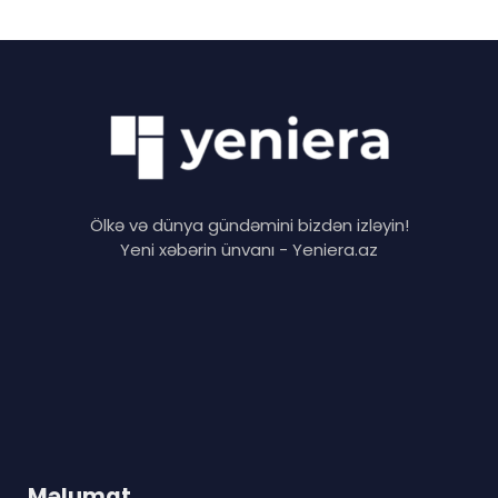
Ölkə və dünya gündəmini bizdən izləyin!
Yeni xəbərin ünvanı - Yeniera.az
Məlumat