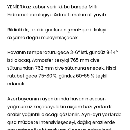
YENİERA.az xəbər verir ki, bu barədə Milli
Hidrometeorologiya Xidməti məlumat yayıb.
Bildirilib ki, arabir güclənən şimal-qərb küləyi
axşama doğru mülayimləşəcək.
Havanın temperaturu gecə 3-6° isti, gündüz 9-14°
isti olacaq. Atmosfer təzyiqi 765 mm civə
sütunundan 762 mm civə sütununa enəcək. Nisbi
rütubət gecə 75-80 %, gündüz 60-65 % təşkil
edəcək.
Azərbaycanın rayonlarında havanın əsasən
yağmursuz keçəcəyi, lakin axşam bəzi yerlərdə
arabir yağıntılı olacağı gözlənilir. Ayrı-ayrı yerlərdə
qısa müddətə intensivləşəcəyi, dağlıq ərazilərdə