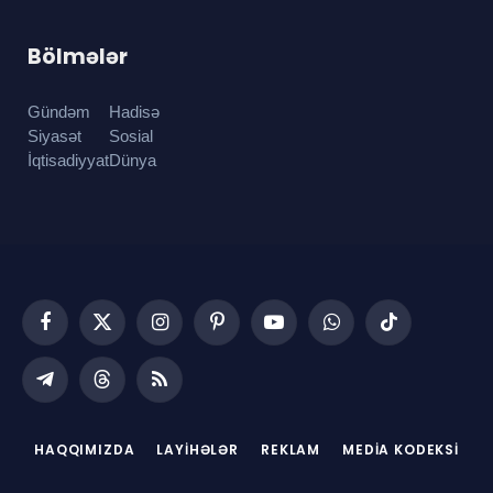
Bölmələr
Gündəm
Hadisə
Siyasət
Sosial
İqtisadiyyat
Dünya
Facebook
X
Instagram
Pinterest
YouTube
WhatsApp
TikTok
(Twitter)
Telegram
Threads
RSS
HAQQIMIZDA
LAYIHƏLƏR
REKLAM
MEDIA KODEKSI