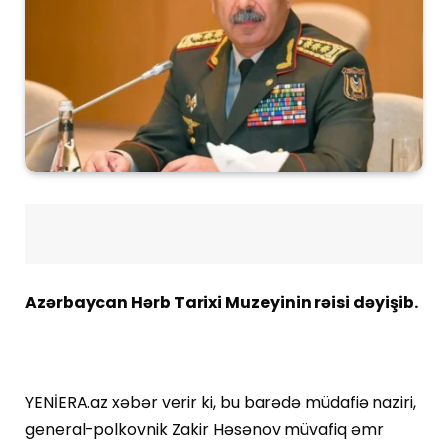
Azərbaycan
Hərb Tarixi Muzeyinin rəisi dəyişib.
YENİERA.az xəbər verir ki, bu barədə müdafiə naziri,
general-polkovnik Zakir Həsənov müvafiq əmr