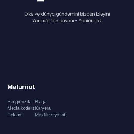
Ölkə və dünya gündəmini bizdən izləyin!
Yeni xəbərin ünvanı - Yeniera.az
Məlumat
Haqqımızda
Əlaqə
Media kodeks
Karyera
Reklam
Məxfilik siyasəti