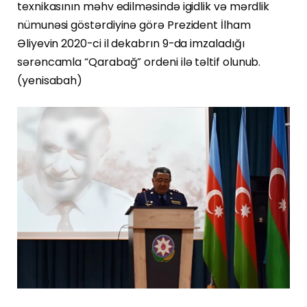
texnikasının məhv edilməsində igidlik və mərdlik
nümunəsi göstərdiyinə görə Prezident İlham
Əliyevin 2020-ci il dekabrın 9-da imzaladığı
sərəncamla “Qarabağ” ordeni ilə təltif olunub.
(yenisabah)