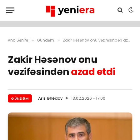
Ana Səhifə
Gündəm
Zakir Həsənov onu vəzifəsindən azad etdi
»
»
Zakir Həsənov onu
vəzifəsindən
azad etdi
Ariz Əhədov
13.02.2026 - 17:00
GÜNDƏM