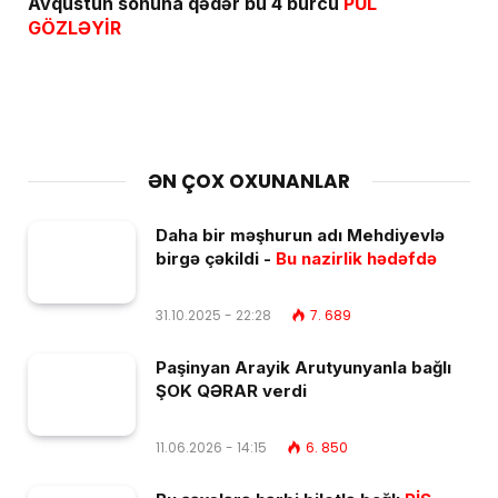
Avqustun sonuna qədər bu 4 bürcü
PUL
GÖZLƏYİR
ƏN ÇOX OXUNANLAR
Daha bir məşhurun adı Mehdiyevlə
birgə çəkildi -
Bu nazirlik hədəfdə
31.10.2025 - 22:28
7. 689
Paşinyan Arayik Arutyunyanla bağlı
ŞOK QƏRAR verdi
11.06.2026 - 14:15
6. 850