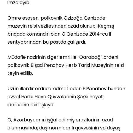
imzalayıb.
Əmrə əsasən, polkovnik Əzizağa Qənizadə
muzeyin rəisi vəzifəsindən azad olunub. Keçmiş
briqada komandiri olan Ə.Qənizadə 2014-cü il
sentyabrından bu postda çalışırdı.
Müdafiə nazirinin digər əmri ilə “Qarabağ” ordeni
polkovnik Elşad Pənahov Hərb Tarixi Muzeyinin rəisi
təyin edilib.
Uzun illərdir orduda xidmət edən E.Pənahov bundan
əvvəl Hərbi Hava Qüvvələrinin Şəxsi heyət
idarəsinin rəisi işləyib.
O, Azərbaycanın işğal edilmiş ərazilərinin azad
olunmasında, düşmənin canlı qüvvəsinin və döyüş