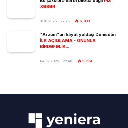
Bu şəxslərə hərbi biletlə bağlı
PİS
XƏBƏR
31.10.2025 - 22:26
5. 833
"Arzum"un həyat yoldaşı Denisdən
İLK AÇIQLAMA - ONUNLA
BİRDƏFƏLİK...
04.07.2026 - 22:48
5. 661