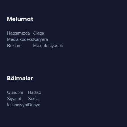
Məlumat
Haqqımızda
Əlaqə
Media kodeks
Karyera
Reklam
Məxfilik siyasəti
Bölmələr
Gündəm
Hadisə
Siyasət
Sosial
İqtisadiyyat
Dünya