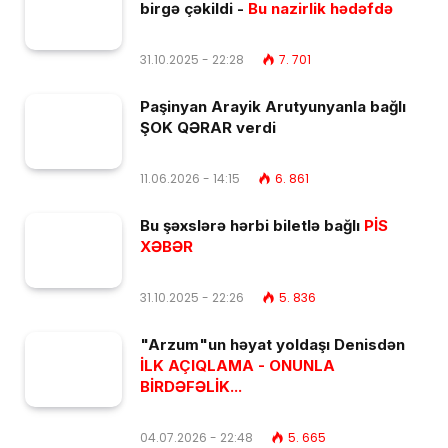
birgə çəkildi -
Bu nazirlik hədəfdə
31.10.2025 - 22:28
7. 701
Paşinyan Arayik Arutyunyanla bağlı
ŞOK QƏRAR verdi
11.06.2026 - 14:15
6. 861
Bu şəxslərə hərbi biletlə bağlı
PİS
XƏBƏR
31.10.2025 - 22:26
5. 836
"Arzum"un həyat yoldaşı Denisdən
İLK AÇIQLAMA - ONUNLA
BİRDƏFƏLİK...
04.07.2026 - 22:48
5. 665