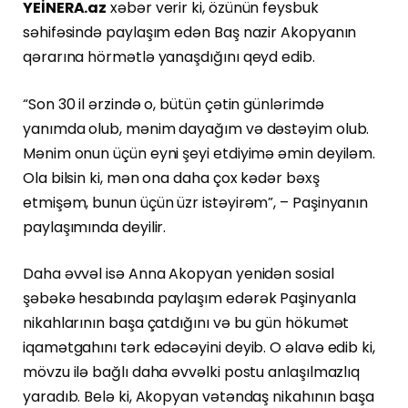
YEİNERA.az
xəbər verir ki, özünün feysbuk
səhifəsində paylaşım edən Baş nazir Akopyanın
qərarına hörmətlə yanaşdığını qeyd edib.
“Son 30 il ərzində o, bütün çətin günlərimdə
yanımda olub, mənim dayağım və dəstəyim olub.
Mənim onun üçün eyni şeyi etdiyimə əmin deyiləm.
Ola bilsin ki, mən ona daha çox kədər bəxş
etmişəm, bunun üçün üzr istəyirəm”, – Paşinyanın
paylaşımında deyilir.
Daha əvvəl isə Anna Akopyan yenidən sosial
şəbəkə hesabında paylaşım edərək Paşinyanla
nikahlarının başa çatdığını və bu gün hökumət
iqamətgahını tərk edəcəyini deyib. O əlavə edib ki,
mövzu ilə bağlı daha əvvəlki postu anlaşılmazlıq
yaradıb. Belə ki, Akopyan vətəndaş nikahının başa