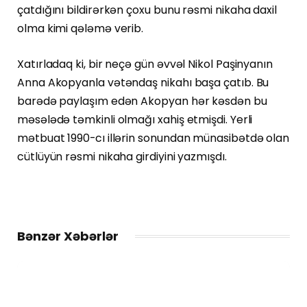
çatdığını bildirərkən çoxu bunu rəsmi nikaha daxil
olma kimi qələmə verib.
Xatırladaq ki, bir neçə gün əvvəl Nikol Paşinyanın
Anna Akopyanla vətəndaş nikahı başa çatıb. Bu
barədə paylaşım edən Akopyan hər kəsdən bu
məsələdə təmkinli olmağı xahiş etmişdi. Yerli
mətbuat 1990-cı illərin sonundan münasibətdə olan
cütlüyün rəsmi nikaha girdiyini yazmışdı.
Bənzər Xəbərlər