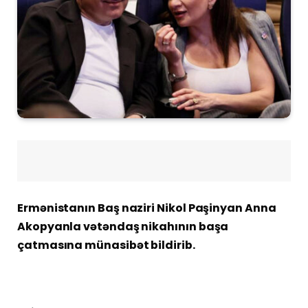
Ermənistanın Baş naziri Nikol Paşinyan Anna
Akopyanla vətəndaş nikahının başa
çatmasına münasibət bildirib.