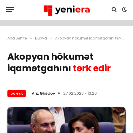
Ana Səhifə
Dünya
Akopyan hökumət iqamətgahını tərk edir
»
»
Akopyan hökumət
iqamətgahını
tərk edir
Ariz Əhədov
27.02.2026 - 13:20
DÜNYA