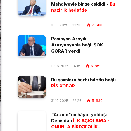
Mehdiyevlə birgə çəkildi -
Bu
nazirlik hədəfdə
31.10.2025 - 22:28
7. 683
Paşinyan Arayik
Arutyunyanla bağlı ŞOK
QƏRAR verdi
11.06.2026 - 14:15
6. 850
Bu şəxslərə hərbi biletlə bağlı
PİS XƏBƏR
31.10.2025 - 22:26
5. 830
"Arzum"un həyat yoldaşı
Denisdən
İLK AÇIQLAMA -
ONUNLA BİRDƏFƏLİK...