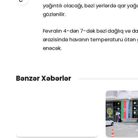
yağıntılı olacağı, bəzi yerlərdə qar yağ
gözlənilir.
Fevralın 4-dən 7-dək bəzi dağlıq və d
ərazisində havanın temperaturu ötən 
enəcək.
Bənzər Xəbərlər