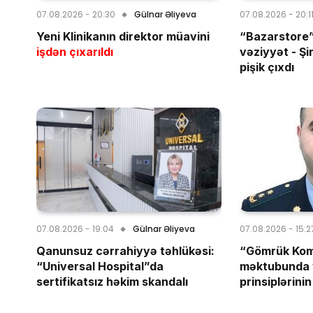
07.08.2026 - 20:30
Gülnar Əliyeva
07.08.2026 - 20:1
Yeni Klinikanın direktor müavini
“Bazarstore”
işdən çıxarıldı
vəziyyət - Şi
pişik çıxdı
07.08.2026 - 19:04
Gülnar Əliyeva
07.08.2026 - 15:2
Qanunsuz cərrahiyyə təhlükəsi:
“Gömrük Kom
“Universal Hospital”da
məktubunda 
sertifikatsız həkim skandalı
prinsiplərinin