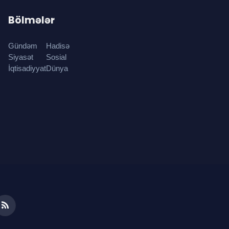
Bölmələr
Gündəm
Hadisə
Siyasət
Sosial
İqtisadiyyat
Dünya
ds
RSS