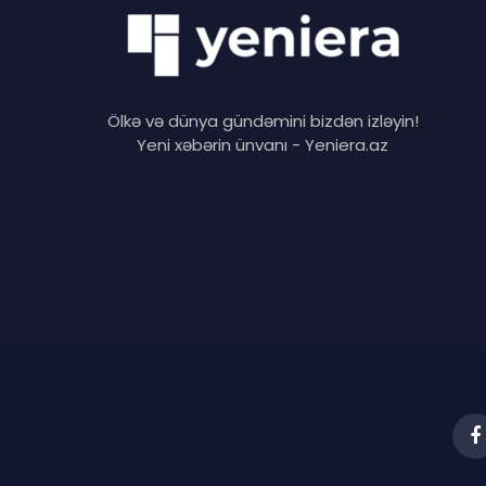
Ölkə və dünya gündəmini bizdən izləyin!
Yeni xəbərin ünvanı - Yeniera.az
F