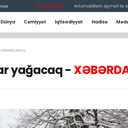
SON DƏQİQƏ:
Avtomobillərin qiyməti ilə
laqə
Dünya
Cəmiyyət
İqtisadiyyat
Hadisə
Mədə
– XƏBƏRDARLIQ
qar yağacaq -
XƏBƏRDA