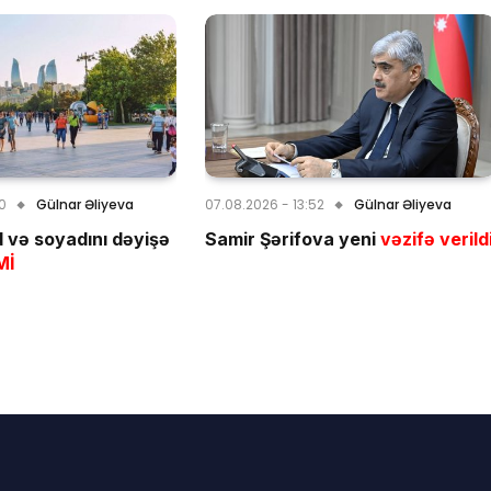
00
Gülnar Əliyeva
07.08.2026 - 13:52
Gülnar Əliyeva
d və soyadını dəyişə
Samir Şərifova yeni
vəzifə verild
Mİ