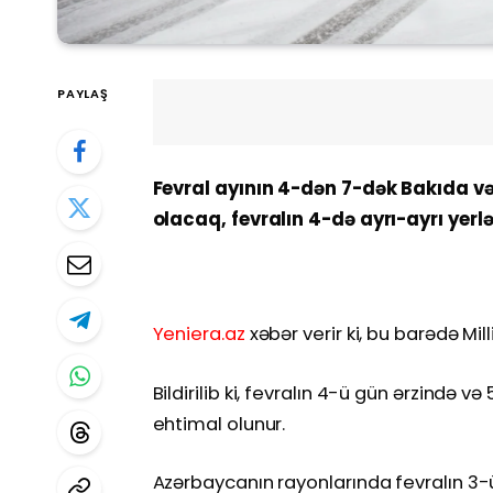
PAYLAŞ
Fevral ayının 4-dən 7-dək Bakıda və
olacaq, fevralın 4-də ayrı-ayrı yerlə
Yeniera.az
xəbər verir ki, bu barədə M
Bildirilib ki, fevralın 4-ü gün ərzində 
ehtimal olunur.
Azərbaycanın rayonlarında fevralın 3