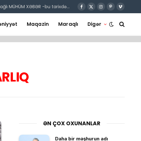
 bağlı MÜHÜM XƏBƏR -bu tarixdə…
Facebook
X
Instagram
Pinterest
Vimeo
(Twitter)
niyyət
Maqazin
Maraqlı
Digər
RLIQ
ƏN ÇOX OXUNANLAR
Daha bir məşhurun adı