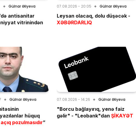
1
Gülnar Əliyeva
07.08.2026 - 20:05
Gülnar Əliyeva
də antisanitar
Leysan olacaq, dolu düşəcək -
rniyyat vitrinindən
XƏBƏRDARLIQ
7
Gülnar Əliyeva
07.08.2026 - 14:26
Gülnar Əliyeva
itəsinin
"Borcu bağlayırıq, yenə faiz
yazılanlar hüquq
gəlir" - "Leobank"dan
ŞİKAYƏT
açıq pozulmasıdır
”