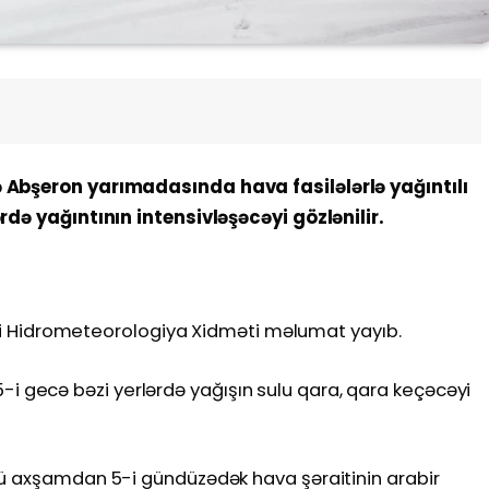
 Abşeron yarımadasında hava fasilələrlə yağıntılı
rdə yağıntının intensivləşəcəyi gözlənilir.
illi Hidrometeorologiya Xidməti məlumat yayıb.
və 5-i gecə bəzi yerlərdə yağışın sulu qara, qara keçəcəyi
-ü axşamdan 5-i gündüzədək hava şəraitinin arabir