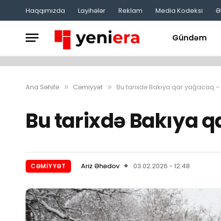
Haqqımızda
Layihələr
Reklam
Media Kodeksi
Ə
Gündəm
Ana Səhifə
Cəmiyyət
Bu tarixdə Bakıya qar yağacaq 
»
»
Bu tarixdə Bakıya 
Ariz Əhədov
03.02.2026 - 12:48
CƏMIYYƏT