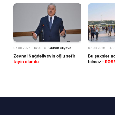
07.08.2026 - 14:03
Gülnar Əliyeva
07.08.2026 - 14:
Zeynal Nağdəliyevin oğlu səfir
Bu şəxslər a
təyin olundu
bilməz -
RƏS