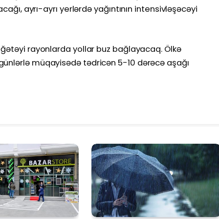
acağı, ayrı-ayrı yerlərdə yağıntının intensivləşəcəyi
ağətəyi rayonlarda yollar buz bağlayacaq. Ölkə
günlərlə müqayisədə tədricən 5-10 dərəcə aşağı