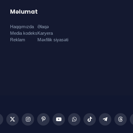
Məlumat
Haqqımızda
Əlaqə
Media kodeks
Karyera
Reklam
Məxfilik siyasəti
acebook
X
Instagram
Pinterest
YouTube
WhatsApp
TikTok
Telegram
Threa
(Twitter)