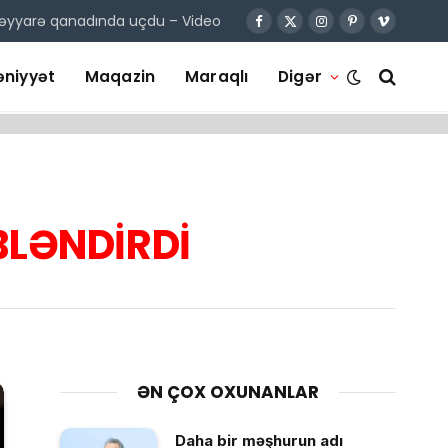
təyyarə qanadında uçdu – Video
Facebook
X
Instagram
Pinterest
Vimeo
(Twitter)
niyyət
Maqazin
Maraqlı
Digər
LƏNDİRDİ
ƏN ÇOX OXUNANLAR
Daha bir məşhurun adı