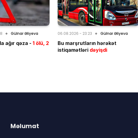
28
Gülnar Əliyeva
06.08.2026 - 23:23
Gülnar Əliyeva
a ağır qəza -
1 ölü, 2
Bu marşrutların hərəkət
istiqamətləri
dəyişdi
Məlumat