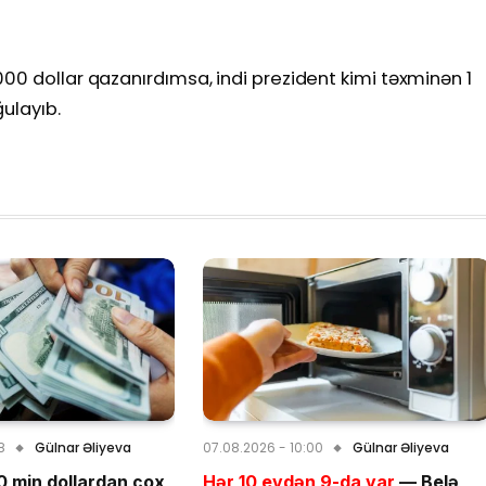
00 dollar qazanırdımsa, indi prezident kimi təxminən 1
ulayıb.
8
Gülnar Əliyeva
07.08.2026 - 10:00
Gülnar Əliyeva
 min dollardan çox
Hər 10 evdən 9-da var
— Belə