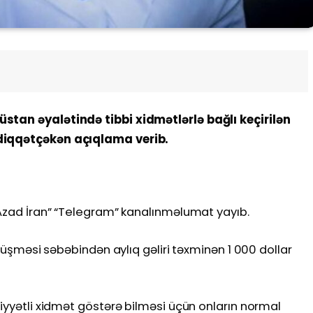
stan əyalətində tibbi xidmətlərlə bağlı keçirilən
 diqqətçəkən açıqlama verib.
“Azad İran” “Telegram” kanalınməlumat yayıb.
 düşməsi səbəbindən aylıq gəliri təxminən 1 000 dollar
fiyyətli xidmət göstərə bilməsi üçün onların normal