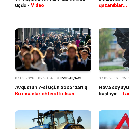
uçdu -
Video
qazanıblar…
07.08.2026 - 09:30
Gülnar Əliyeva
07.08.2026 - 09:
Avqustun 7-si üçün xəbərdarlıq:
Hava soyuyur
Bu insanlar ehtiyatlı olsun
başlayır –
Tar