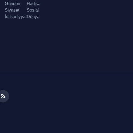
Gündəm
Hadisə
Siyasət
Sosial
İqtisadiyyat
Dünya
ds
RSS