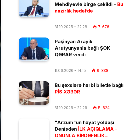
Mehdiyevlə birgə çəkildi -
Bu
nazirlik hədəfdə
31.10.2025 - 22:28
7. 676
Paşinyan Arayik
Arutyunyanla bağlı ŞOK
QƏRAR verdi
11.06.2026 - 14:15
6. 838
Bu şəxslərə hərbi biletlə bağlı
PİS XƏBƏR
31.10.2025 - 22:26
5. 824
"Arzum"un həyat yoldaşı
Denisdən
İLK AÇIQLAMA -
ONUNLA BİRDƏFƏLİK...