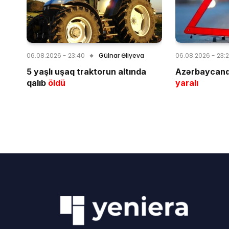
06.08.2026 - 23:40
Gülnar Əliyeva
06.08.2026 - 23:
5 yaşlı uşaq traktorun altında
Azərbaycand
qalıb
öldü
yaralı