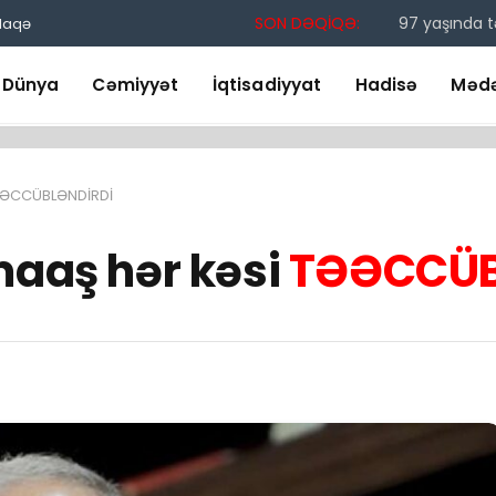
SON DƏQİQƏ:
97 yaşında 
laqə
Dünya
Cəmiyyət
İqtisadiyyat
Hadisə
Mədə
TƏƏCCÜBLƏNDİRDİ
maaş hər kəsi
TƏƏCCÜB