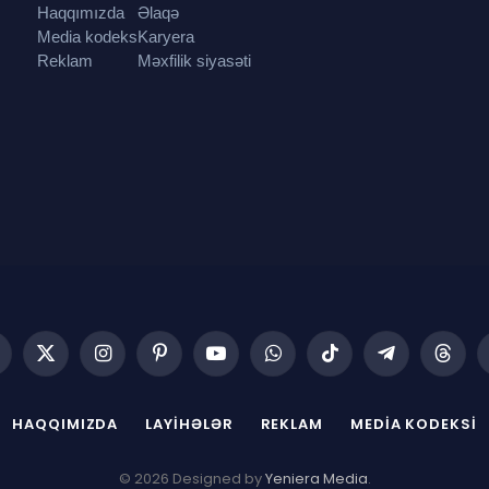
Haqqımızda
Əlaqə
Media kodeks
Karyera
Reklam
Məxfilik siyasəti
acebook
X
Instagram
Pinterest
YouTube
WhatsApp
TikTok
Telegram
Threa
(Twitter)
HAQQIMIZDA
LAYIHƏLƏR
REKLAM
MEDIA KODEKSI
© 2026 Designed by
Yeniera Media
.