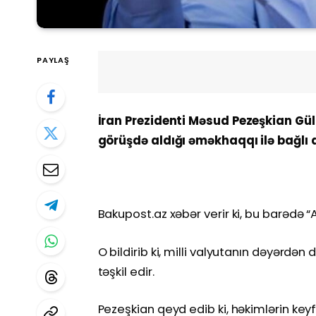
PAYLAŞ
İran Prezidenti Məsud Pezeşkian Gülü
görüşdə aldığı əməkhaqqı ilə bağlı
Bakupost.az xəbər verir ki, bu barədə 
O bildirib ki, milli valyutanın dəyərdən
təşkil edir.
Pezeşkian qeyd edib ki, həkimlərin key