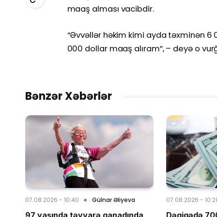
maaş alması vacibdir.
“Əvvəllər həkim kimi ayda təxminən 6 0
000 dollar maaş alıram”, – deyə o vurğ
Bənzər Xəbərlər
07.08.2026 - 10:40
Gülnar Əliyeva
07.08.2026 - 10:2
97 yaşında təyyarə qanadında
Dəqiqədə 700