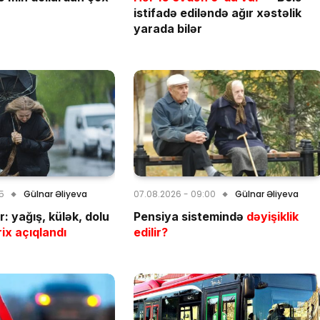
istifadə ediləndə ağır xəstəlik
yarada bilər
15
Gülnar Əliyeva
07.08.2026 - 09:00
Gülnar Əliyeva
: yağış, külək, dolu
Pensiya sistemində
dəyişiklik
ix açıqlandı
edilir?