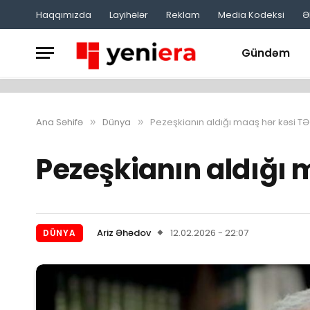
Haqqımızda
Layihələr
Reklam
Media Kodeksi
Ə
Gündəm
Ana Səhifə
Dünya
Pezeşkianın aldığı maaş hər kəsi 
»
»
Pezeşkianın aldığı 
Ariz Əhədov
12.02.2026 - 22:07
DÜNYA