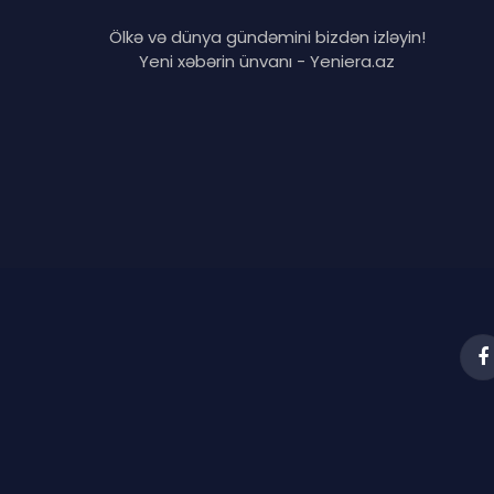
Ölkə və dünya gündəmini bizdən izləyin!
Yeni xəbərin ünvanı - Yeniera.az
F