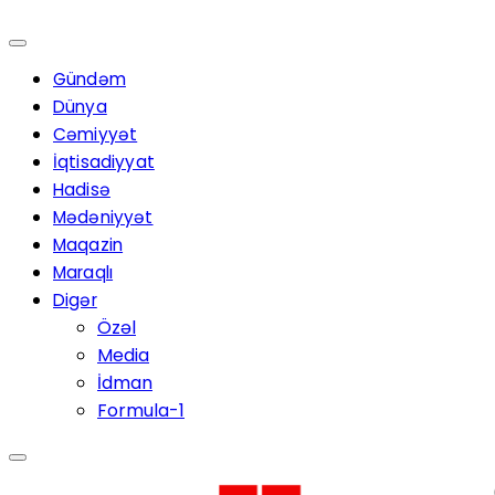
Gündəm
Dünya
Cəmiyyət
İqtisadiyyat
Hadisə
Mədəniyyət
Maqazin
Maraqlı
Digər
Özəl
Media
İdman
Formula-1