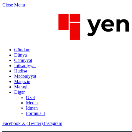
Close Menu
Gündəm
Dünya
Cəmiyyət
İqtisadiyyat
Hadisə
Mədəniyyət
Maqazin
Maraqlı
Digər
Özəl
Media
İdman
Formula-1
Facebook
X (Twitter)
Instagram