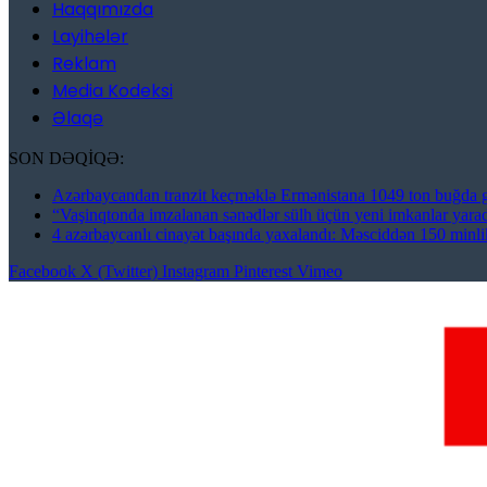
Haqqımızda
Layihələr
Reklam
Media Kodeksi
Əlaqə
SON DƏQİQƏ:
Azərbaycandan tranzit keçməklə Ermənistana 1049 ton buğda g
“Vaşinqtonda imzalanan sənədlər sülh üçün yeni imkanlar yara
4 azərbaycanlı cinayət başında yaxalandı: Məsciddən 150 min
Facebook
X (Twitter)
Instagram
Pinterest
Vimeo