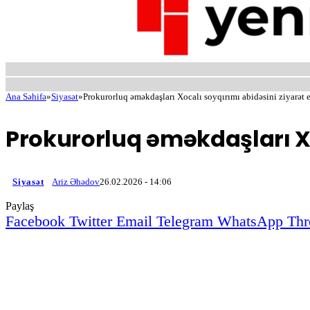
Ana Səhifə
»
Siyasət
»
Prokurorluq əməkdaşları Xocalı soyqırımı abidəsini ziyarət e
Prokurorluq əməkdaşları Xo
Siyasət
Ariz Əhədov
26.02.2026 - 14:06
Paylaş
Facebook
Twitter
Email
Telegram
WhatsApp
Thr