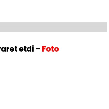
arət etdi -
Foto