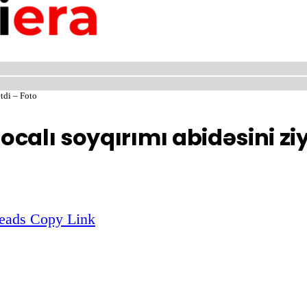
tdi – Foto
calı soyqırımı abidəsini ziy
eads
Copy Link