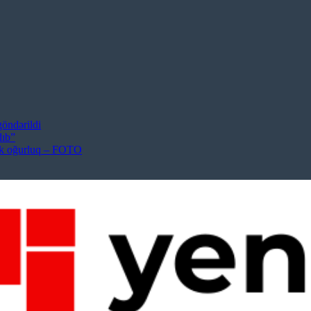
öndərildi
dıb”
lik oğurluq – FOTO