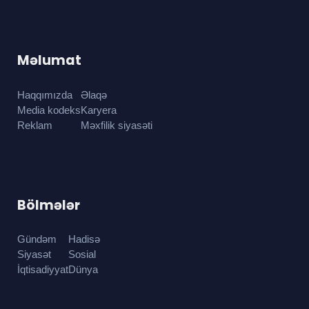
Məlumat
Haqqımızda
Əlaqə
Media kodeks
Karyera
Reklam
Məxfilik siyasəti
Bölmələr
Gündəm
Hadisə
Siyasət
Sosial
İqtisadiyyat
Dünya