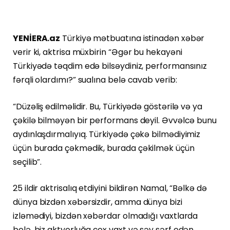
YENİERA.az
Türkiyə mətbuatına istinadən xəbər
verir ki, aktrisa müxbirin “Əgər bu hekayəni
Türkiyədə təqdim edə bilsəydiniz, performansınız
fərqli olardımı?” sualına belə cavab verib:
“Düzəliş edilməlidir. Bu, Türkiyədə göstərilə və ya
çəkilə bilməyən bir performans deyil. Əvvəlcə bunu
aydınlaşdırmalıyıq. Türkiyədə çəkə bilmədiyimiz
üçün burada çəkmədik, burada çəkilmək üçün
seçilib”.
25 ildir aktrisalıq etdiyini bildirən Namal, “Bəlkə də
dünya bizdən xəbərsizdir, amma dünya bizi
izləmədiyi, bizdən xəbərdar olmadığı vaxtlarda
belə, biz aktyorluğa çox vaxt və səy sərf edən