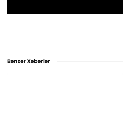
Bənzər Xəbərlər