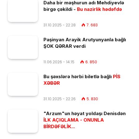
Daha bir məşhurun adı Mehdiyevlə
birgə çəkildi -
Bu nazirlik hədəfdə
31.10.2025 - 22:28
7. 683
Paşinyan Arayik Arutyunyanla bağlı
ŞOK QƏRAR verdi
11.06.2026 - 14:15
6. 850
Bu şəxslərə hərbi biletlə bağlı
PİS
XƏBƏR
31.10.2025 - 22:26
5. 830
"Arzum"un həyat yoldaşı Denisdən
İLK AÇIQLAMA - ONUNLA
BİRDƏFƏLİK...