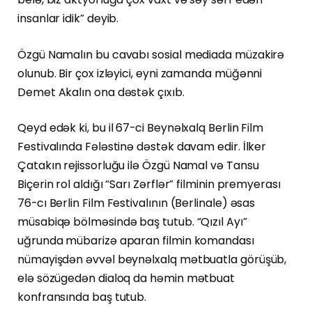
insanlar idik” deyib.
Özgü Namalın bu cavabı sosial mediada müzakirə
olunub. Bir çox izləyici, eyni zamanda müğənni
Demet Akalın ona dəstək çıxıb.
Qeyd edək ki, bu il 67-ci Beynəlxalq Berlin Film
Festivalında Fələstinə dəstək davam edir. İlker
Çatakın rejissorluğu ilə Özgü Namal və Tansu
Biçerin rol aldığı “Sarı Zərflər” filminin premyerası
76-cı Berlin Film Festivalının (Berlinale) əsas
müsabiqə bölməsində baş tutub. “Qızıl Ayı”
uğrunda mübarizə aparan filmin komandası
nümayişdən əvvəl beynəlxalq mətbuatla görüşüb,
elə sözügedən dialoq da həmin mətbuat
konfransında baş tutub.