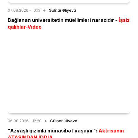
07.08.2026 - 10:13
Gülnar Əliyeva
Bağlanan universitetin müəllimləri narazıdır -
İşsiz
qalıblar-Video
06.08.2026 - 12:20
Gülnar Əliyeva
"Azyaşlı qızımla münasibət yaşayır":
Aktrisanın
ATASINDAN İDDİA