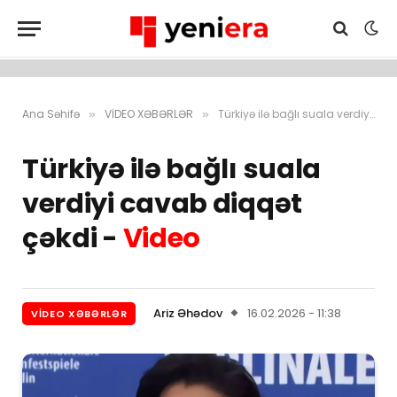
Ana Səhifə
VİDEO XƏBƏRLƏR
Türkiyə ilə bağlı suala verdiyi cavab diqqət çəkdi – Video
»
»
Türkiyə ilə bağlı suala
verdiyi cavab diqqət
çəkdi -
Video
Ariz Əhədov
16.02.2026 - 11:38
VİDEO XƏBƏRLƏR