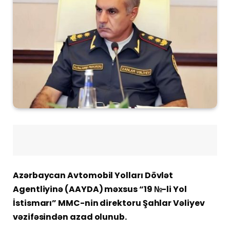
Azərbaycan Avtomobil Yolları Dövlət
Agentliyinə (AAYDA) məxsus “19 №-li Yol
İstismarı” MMC-nin direktoru Şahlar Vəliyev
vəzifəsindən azad olunub.