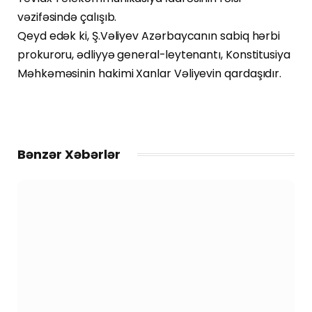
vəzifəsində çalışıb.
Qeyd edək ki, Ş.Vəliyev Azərbaycanın sabiq hərbi
prokuroru, ədliyyə general-leytenantı, Konstitusiya
Məhkəməsinin hakimi Xanlar Vəliyevin qardaşıdır.
Bənzər Xəbərlər