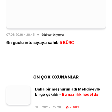
07.08.2026 - 20:45
Gülnar Əliyeva
Ən güclü intuisiyaya sahib
5 BÜRC
ƏN ÇOX OXUNANLAR
Daha bir məşhurun adı Mehdiyevlə
birgə çəkildi -
Bu nazirlik hədəfdə
31.10.2025 - 22:28
7. 683