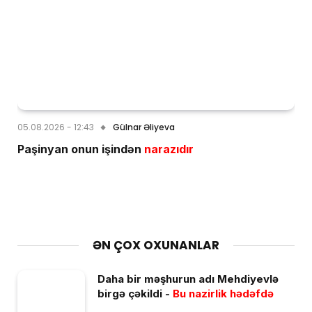
05.08.2026 - 12:43
Gülnar Əliyeva
Paşinyan onun işindən
narazıdır
ƏN ÇOX OXUNANLAR
Daha bir məşhurun adı Mehdiyevlə
birgə çəkildi -
Bu nazirlik hədəfdə