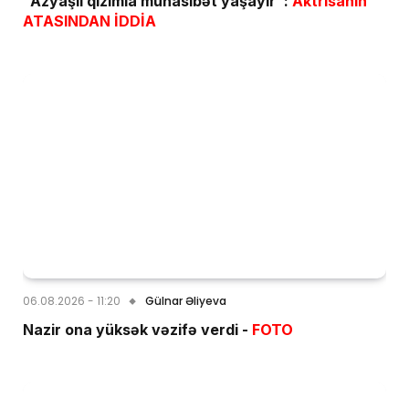
"Azyaşlı qızımla münasibət yaşayır":
Aktrisanın
ATASINDAN İDDİA
06.08.2026 - 11:20
Gülnar Əliyeva
Nazir ona yüksək vəzifə verdi -
FOTO