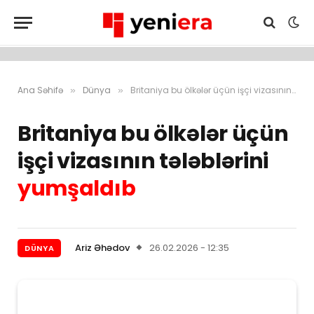
Ana Səhifə
Dünya
Britaniya bu ölkələr üçün işçi vizasının tələblərini yumşaldıb
»
»
Britaniya bu ölkələr üçün
işçi vizasının tələblərini
yumşaldıb
Ariz Əhədov
26.02.2026 - 12:35
DÜNYA