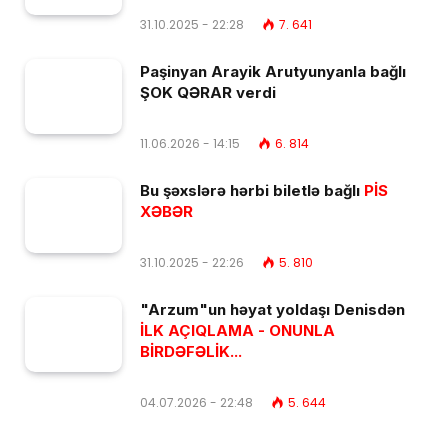
31.10.2025 - 22:28
7. 641
Paşinyan Arayik Arutyunyanla bağlı
ŞOK QƏRAR verdi
11.06.2026 - 14:15
6. 814
Bu şəxslərə hərbi biletlə bağlı
PİS
XƏBƏR
31.10.2025 - 22:26
5. 810
"Arzum"un həyat yoldaşı Denisdən
İLK AÇIQLAMA - ONUNLA
BİRDƏFƏLİK...
04.07.2026 - 22:48
5. 644