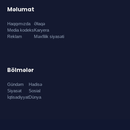
Məlumat
Haqqımızda
Əlaqə
Media kodeks
Karyera
Reklam
Məxfilik siyasəti
Bölmələr
Gündəm
Hadisə
Siyasət
Sosial
İqtisadiyyat
Dünya