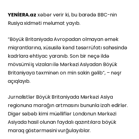
YENİERA.az
xəbər verir ki, bu barədə BBC-nin
Rusiya xidməti məlumat yayıb.
“Böyük Britaniyada Avropadan olmayan əmək
miqrantlarına, xüsusilə kənd təsərrüfatı sahəsində
kadrlara ehtiyac yaranıb. Son bir neçə ildə
mövsümi iş vizaları ilə Mərkəzi Asiyadan Böyük
Britaniyaya təxminən on min sakin gəlib”, – nəşr
açıqlayıb.
Jurnalistlər Böyük Britaniyada Mərkəzi Asiya
regionuna marağın artmasını bununla izah edirlər.
Digər səbəb kimi müəlliflər Londonun Mərkəzi
Asiyada hasil olunan faydalı qazıntılara böyük
maraq göstərməsini vurğulayıblar.