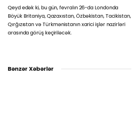
Qeyd edək ki, bu gün, fevralın 26-da Londonda
Böyük Britaniya, Qazaxıstan, Özbəkistan, Tacikistan,
Qırğızıstan və Türkmənistanın xarici işlər nazirləri
arasında görüş keçiriləcək.
Bənzər Xəbərlər