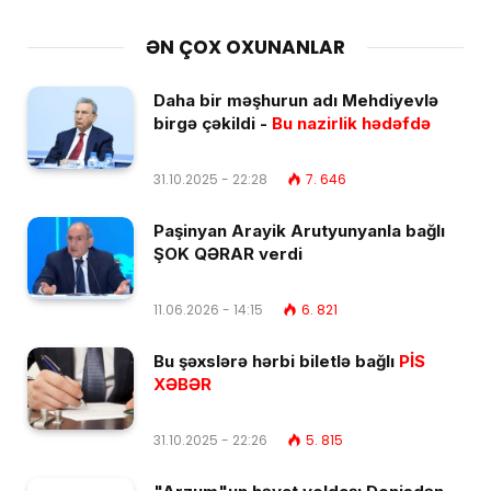
ƏN ÇOX OXUNANLAR
Daha bir məşhurun adı Mehdiyevlə
birgə çəkildi -
Bu nazirlik hədəfdə
31.10.2025 - 22:28
7. 646
Paşinyan Arayik Arutyunyanla bağlı
ŞOK QƏRAR verdi
11.06.2026 - 14:15
6. 821
Bu şəxslərə hərbi biletlə bağlı
PİS
XƏBƏR
31.10.2025 - 22:26
5. 815