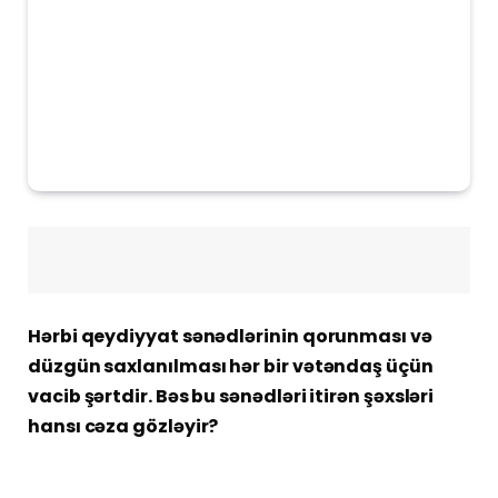
Hərbi qeydiyyat sənədlərinin qorunması və
düzgün saxlanılması hər bir vətəndaş üçün
vacib şərtdir. Bəs bu sənədləri itirən şəxsləri
hansı cəza gözləyir?