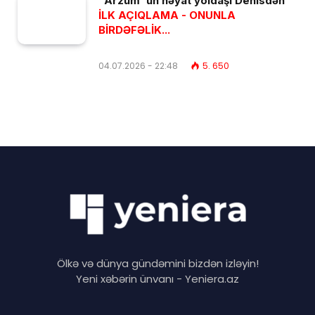
"Arzum"un həyat yoldaşı Denisdən
İLK AÇIQLAMA - ONUNLA
BİRDƏFƏLİK...
04.07.2026 - 22:48
5. 650
Ölkə və dünya gündəmini bizdən izləyin!
Yeni xəbərin ünvanı - Yeniera.az