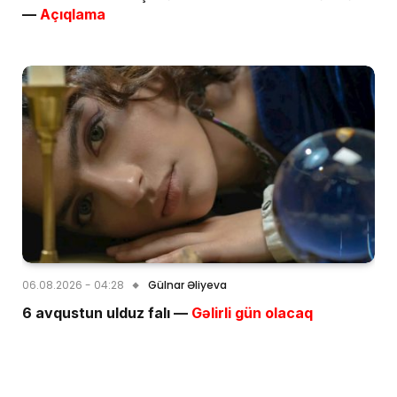
—
Açıqlama
06.08.2026 - 04:28
Gülnar Əliyeva
6 avqustun ulduz falı —
Gəlirli gün olacaq