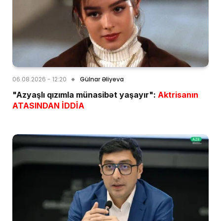
06.08.2026 - 12:20
Gülnar Əliyeva
"Azyaşlı qızımla münasibət yaşayır":
Aktrisanın
ATASINDAN İDDİA