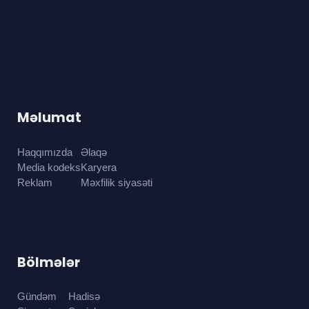
Məlumat
Haqqımızda
Əlaqə
Media kodeks
Karyera
Reklam
Məxfilik siyasəti
Bölmələr
Gündəm
Hadisə