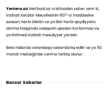
Yeniera.az
Metbuat.az-a istinadən xəbər verir ki,
İnzibati Xətalar Məcəlləsinin 607-ci maddəsinə
əsasən, hərbi biletin və ya ilkin hərbi qeydiyyata
alınma haqqında vəsiqənin qəsdən korlanması və
ya itirilməsi inzibati məsuliyyət yaradır.
Belə hallarda vətəndaşa xəbərdarlıq edilir və ya 50
manat məbləğində cərimə tətbiq olunur.
Bənzər Xəbərlər