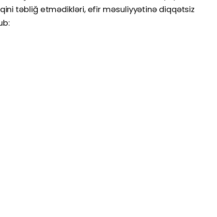
i təbliğ etmədikləri, efir məsuliyyətinə diqqətsiz
ub: