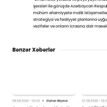
şəxsləri ilə görüşdə Azərbaycan Respub
mühüm əhəmiyyətə malik istiqamətlər
strategiya və fəaliyyət planlarına uyğu
vəzifələr və onların icrasına dair məsəl
Bənzər Xəbərlər
08.08.2026 - 00:02
Gülnar Əliyeva
07.08.2026 - 23: