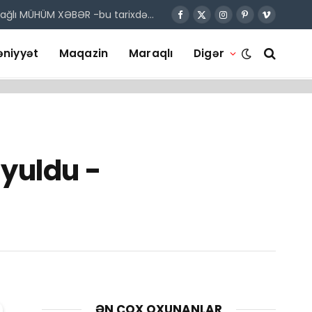
 bağlı MÜHÜM XƏBƏR -bu tarixdə…
Facebook
X
Instagram
Pinterest
Vimeo
(Twitter)
niyyət
Maqazin
Maraqlı
Digər
yuldu -
ƏN ÇOX OXUNANLAR