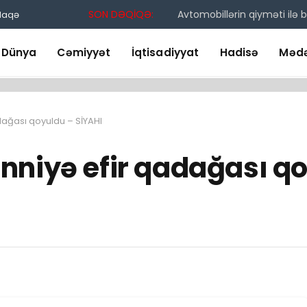
SON DƏQİQƏ:
Avtomobillərin qiyməti ilə
laqə
Dünya
Cəmiyyət
İqtisadiyyat
Hadisə
Mədə
dağası qoyuldu – SİYAHI
nniyə efir qadağası qo