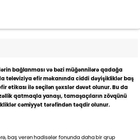
lişlərin bağlanması və bəzi müğənnilərə qadağa
eleviziya efir məkanında ciddi dəyişikliklər baş
efir etikası ilə seçilən şəxslər dəvət olunur. Bu da
əllik qatmaqla yanaşı, tamaşaçıların zövqünü
ikliklər cəmiyyət tərəfindən təqdir olunur.
rə, baş verən hadisələr fonunda daha bir qrup