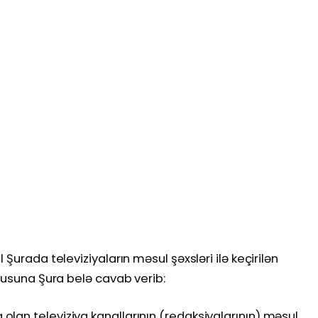
Şurada televiziyaların məsul şəxsləri ilə keçirilən
rğusuna Şura belə cavab verib:
lan televiziya kanallarının (redaksiyalarının) məsul