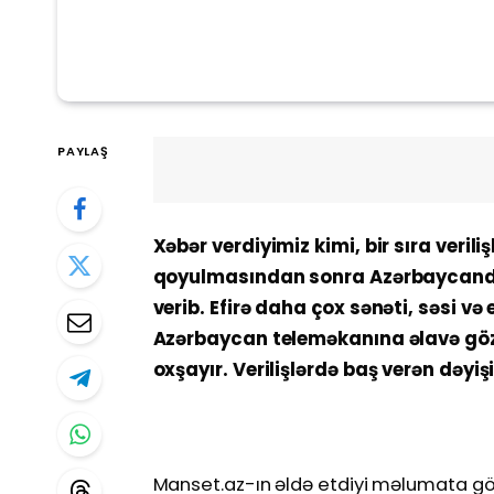
PAYLAŞ
Xəbər verdiyimiz kimi, bir sıra veri
qoyulmasından sonra Azərbaycanda t
verib. Efirə daha çox sənəti, səsi və 
Azərbaycan teleməkanına əlavə göz
oxşayır. Verilişlərdə baş verən dəyiş
Manset.az-ın əldə etdiyi məlumata gö