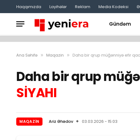
Haqqımızda
Layihələr
Reklam
Media Kodeksi
Ə
Gündəm
Ana Səhifə
Maqazin
Daha bir qrup müğənniyə efir qa
»
»
Daha bir qrup müğə
SİYAHI
Ariz Əhədov
03.03.2026 - 15:03
MAQAZIN