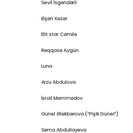
Sevil İsgəndərli
Elşən Xəzər
Elit star Cəmilə
Rəqqasə Aygün
Luna
Arzu Abdulova
İsrail Məmmədov
Günel Ələkbərova (“Pişik Günel”)
Səma Abdullayeva