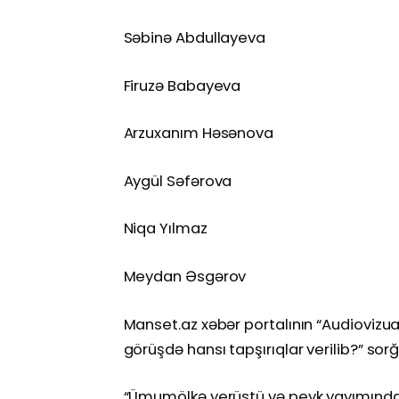
Səbinə Abdullayeva
Firuzə Babayeva
Arzuxanım Həsənova
Aygül Səfərova
Niqa Yılmaz
Meydan Əsgərov
Manset.az xəbər portalının “Audiovizual 
görüşdə hansı tapşırıqlar verilib?” so
“Ümumölkə yerüstü və peyk yayımında o