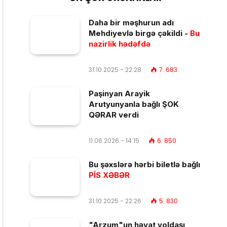
Daha bir məşhurun adı
Mehdiyevlə birgə çəkildi -
Bu
nazirlik hədəfdə
31.10.2025 - 22:28
7. 683
Paşinyan Arayik
Arutyunyanla bağlı ŞOK
QƏRAR verdi
11.06.2026 - 14:15
6. 850
Bu şəxslərə hərbi biletlə bağlı
PİS XƏBƏR
31.10.2025 - 22:26
5. 830
"Arzum"un həyat yoldaşı