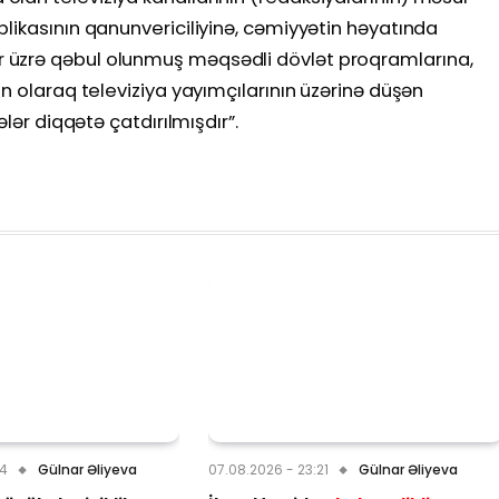
likasının qanunvericiliyinə, cəmiyyətin həyatında
 üzrə qəbul olunmuş məqsədli dövlət proqramlarına,
n olaraq televiziya yayımçılarının üzərinə düşən
ələr diqqətə çatdırılmışdır”.
24
Gülnar Əliyeva
07.08.2026 - 23:21
Gülnar Əliyeva