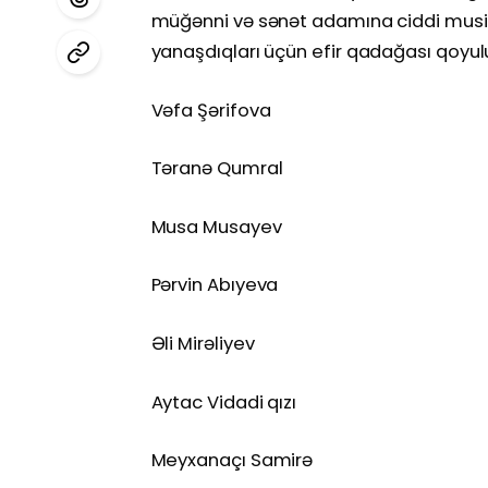
müğənni və sənət adamına ciddi musiqin
yanaşdıqları üçün efir qadağası qoyul
Vəfa Şərifova
Təranə Qumral
Musa Musayev
Pərvin Abıyeva
Əli Mirəliyev
Aytac Vidadi qızı
Meyxanaçı Samirə