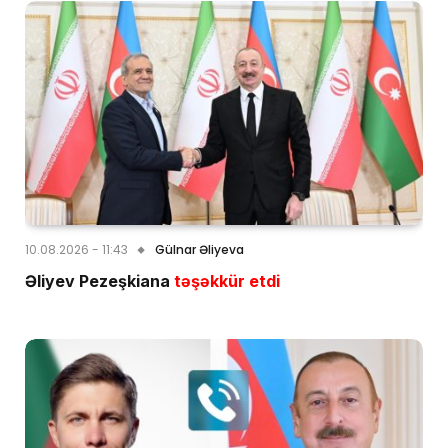
10.08.2026 - 11:43
Gülnar Əliyeva
Əliyev Pezeşkiana
təşəkkür etdi