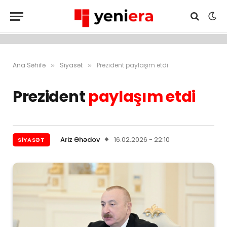
Ana Səhifə
Siyasət
Prezident paylaşım etdi
»
»
Prezident
paylaşım etdi
Ariz Əhədov
16.02.2026 - 22:10
SIYASƏT