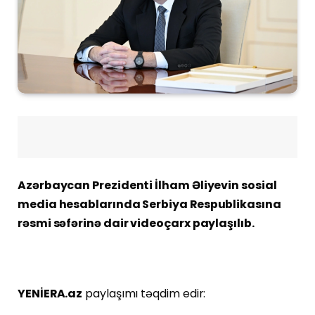
Azərbaycan Prezidenti İlham Əliyevin sosial
media hesablarında Serbiya Respublikasına
rəsmi səfərinə dair videoçarx paylaşılıb.
YENİERA.az
paylaşımı təqdim edir: