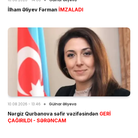
İlham Əliyev Fərman
İMZALADI
10.08.2026 - 13:46
Gülnar Əliyeva
Nərgiz Qurbanova səfir vəzifəsindən
GERİ
ÇAĞIRILDI - SƏRƏNCAM