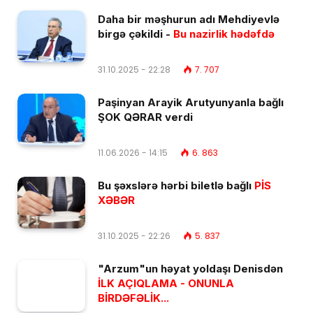
Daha bir məşhurun adı Mehdiyevlə
birgə çəkildi -
Bu nazirlik hədəfdə
31.10.2025 - 22:28
7. 707
Paşinyan Arayik Arutyunyanla bağlı
ŞOK QƏRAR verdi
11.06.2026 - 14:15
6. 863
Bu şəxslərə hərbi biletlə bağlı
PİS
XƏBƏR
31.10.2025 - 22:26
5. 837
"Arzum"un həyat yoldaşı Denisdən
İLK AÇIQLAMA - ONUNLA
BİRDƏFƏLİK...