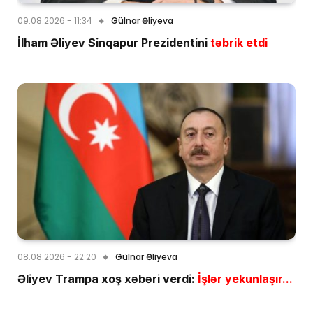
09.08.2026 - 11:34
Gülnar Əliyeva
İlham Əliyev Sinqapur Prezidentini
təbrik etdi
08.08.2026 - 22:20
Gülnar Əliyeva
Əliyev Trampa xoş xəbəri verdi:
İşlər yekunlaşır...