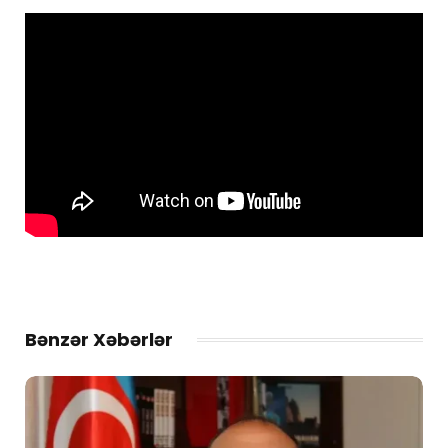
Bənzər Xəbərlər