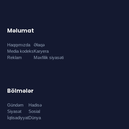
Məlumat
Haqqımızda
Əlaqə
Media kodeks
Karyera
Reklam
Məxfilik siyasəti
Bölmələr
Gündəm
Hadisə
Siyasət
Sosial
İqtisadiyyat
Dünya