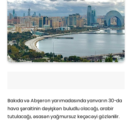
Bakıda və Abşeron yarımadasında yanvarın 30-da
hava şəraitinin dəyişkən buludlu olacağı, arabir
tutulacağı, əsasən yağmursuz keçəcəyi gözlənilir.