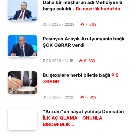
Daha bir məşhurun adı Mehdiyevlə
birgə çəkildi -
Bu nazirlik hədəfdə
31.10.2025 - 22:28
7. 669
Paşinyan Arayik Arutyunyanla bağlı
ŞOK QƏRAR verdi
11.06.2026 - 14:15
6. 833
Bu şəxslərə hərbi biletlə bağlı
PİS
XƏBƏR
31.10.2025 - 22:26
5. 822
"Arzum"un həyat yoldaşı Denisdən
İLK AÇIQLAMA - ONUNLA
BİRDƏFƏLİK...