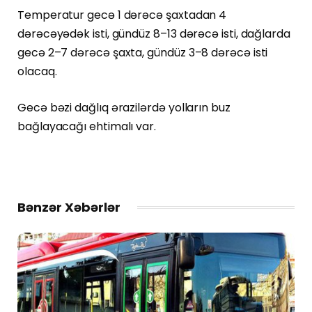
Temperatur gecə 1 dərəcə şaxtadan 4
dərəcəyədək isti, gündüz 8–13 dərəcə isti, dağlarda
gecə 2–7 dərəcə şaxta, gündüz 3–8 dərəcə isti
olacaq.
Gecə bəzi dağlıq ərazilərdə yolların buz
bağlayacağı ehtimalı var.
Bənzər Xəbərlər