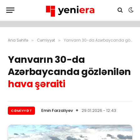
Ana Səhifə
Cəmiyyət
Yanvarın 30-da Azərbaycanda gözlənilən hava şəraiti
»
»
Yanvarın 30-da
Azərbaycanda gözlənilən
hava şəraiti
Emin Farzaliyev
29.01.2026 - 12:43
CƏMIYYƏT