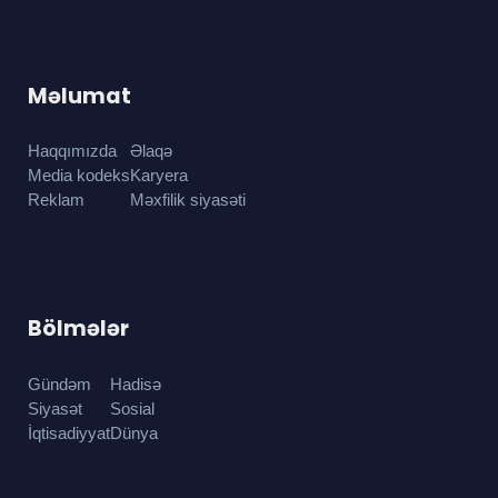
Məlumat
Haqqımızda
Əlaqə
Media kodeks
Karyera
Reklam
Məxfilik siyasəti
Bölmələr
Gündəm
Hadisə
Siyasət
Sosial
İqtisadiyyat
Dünya