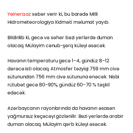
Yeinera.az
xəbər verir ki, bu barədə Milli
Hidrometeorologiya Xidməti məlumat yayıb.
Bildirilib ki, gecə və səhər bəzi yerlərdə duman
olacaq. Mülayim cənub-şərq küləyi əsəcək.
Havanın temperaturu gecə 1–4, gündüz 8–12
dərəcə isti olacaq. Atmosfer təzyiqi 759 mm civə
sütunundan 756 mm civə sütununa enəcək. Nisbi
rütubət gecə 80–90%, gündüz 60–70 % təşkil
edəcək.
Azərbaycanın rayonlarında da havanın əsasən
yağmursuz keçəcəyi gözlənilir. Bəzi yerlərdə arabir
duman olacaq. Mülayim qərb küləyi əsəcək.