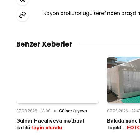
Rayon prokurorluğu tərəfindən araşdır
Bənzər Xəbərlər
07.08.2026 - 13:00
Gülnar Əliyeva
07.08.2026 - 12:4
Gülnar Hacalıyeva mətbuat
Bakıda gənc 
katibi
təyin olundu
tapıldı -
FOT