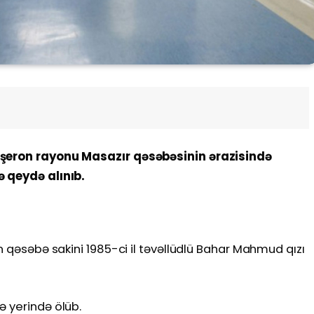
bşeron rayonu Masazır qəsəbəsinin ərazisində
ə qeydə alınıb.
ən qəsəbə sakini 1985-ci il təvəllüdlü Bahar Mahmud qızı
ə yerində ölüb.