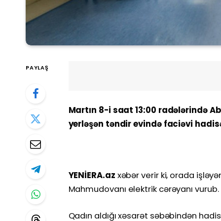
PAYLAŞ
Martın 8-i saat 13:00 radələrində A
yerləşən təndir evində faciəvi hadis
YENİERA.az
xəbər verir ki, orada işləy
Mahmudovanı elektrik cərəyanı vurub.
Qadın aldığı xəsarət səbəbindən hadis