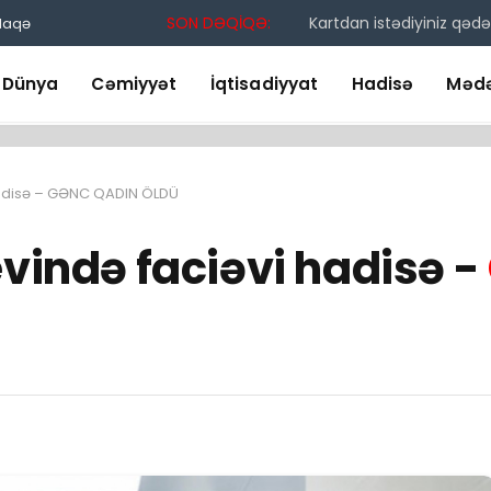
SON DƏQİQƏ:
Kartdan istədiyiniz qədə
laqə
Dünya
Cəmiyyət
İqtisadiyyat
Hadisə
Mədə
 hadisə – GƏNC QADIN ÖLDÜ
evində faciəvi hadisə -