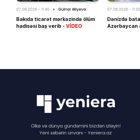
07.08.2026 - 11:45
Gülnar Əliyeva
07.08.2026 - 11:2
Bakıda ticarət mərkəzində ölüm
Dənizdə bata
hadisəsi baş verib -
VİDEO
Azərbaycan 
Ölkə və dünya gündəmini bizdən izləyin!
Yeni xəbərin ünvanı - Yeniera.az