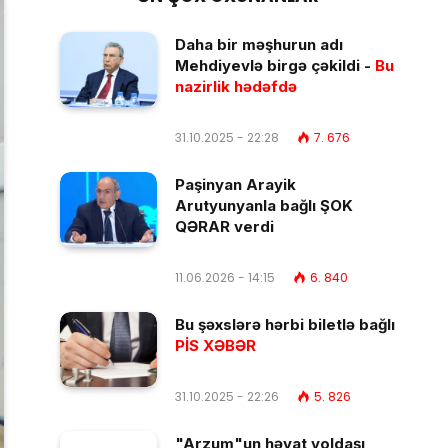
Daha bir məşhurun adı
Mehdiyevlə birgə çəkildi -
Bu
nazirlik hədəfdə
31.10.2025 - 22:28
7. 676
Paşinyan Arayik
Arutyunyanla bağlı ŞOK
QƏRAR verdi
11.06.2026 - 14:15
6. 840
Bu şəxslərə hərbi biletlə bağlı
PİS XƏBƏR
31.10.2025 - 22:26
5. 826
"Arzum"un həyat yoldaşı