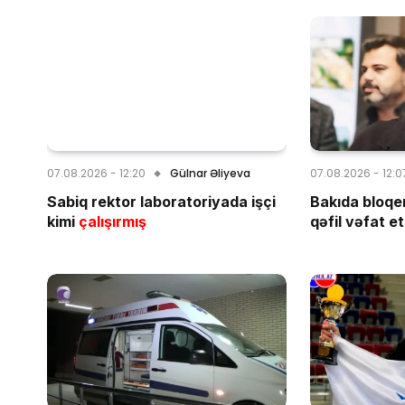
07.08.2026 - 12:20
Gülnar Əliyeva
07.08.2026 - 12:0
Sabiq rektor laboratoriyada işçi
Bakıda bloqe
kimi
çalışırmış
qəfil vəfat et