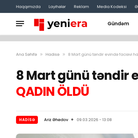
Haqqımızda
Layihələr
Reklam
Media Kodeksi
Ə
Gündəm
Ana Səhifə
Hadisə
8 Mart günü təndir evində faciəvi
»
»
8 Mart günü təndir 
QADIN ÖLDÜ
Ariz Əhədov
09.03.2026 - 13:08
HADISƏ