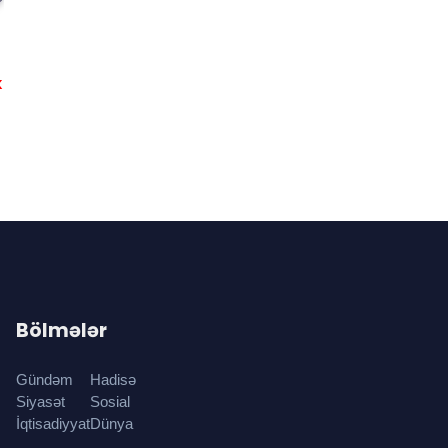
k
Bölmələr
Gündəm
Hadisə
Siyasət
Sosial
İqtisadiyyat
Dünya