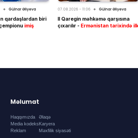
0
Gülnar Əliyeva
07.08.2026 - 11:06
Gülnar Əliyeva
n qardaşlardan biri
II Qaregin məhkəmə qarşısına
çempionu
imiş
çıxarılır -
Ermənistan tarixində il
Məlumat
Haqqımızda
Əlaqə
Media kodeks
Karyera
Reklam
Məxfilik siyasəti