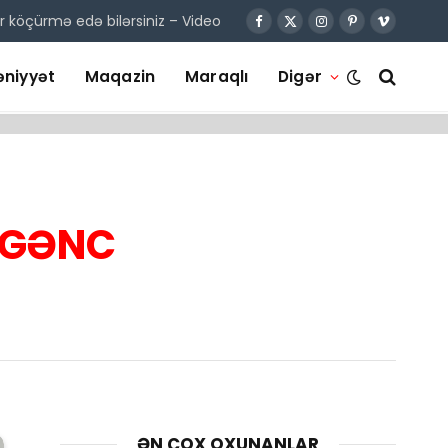
r köçürmə edə bilərsiniz – Video
Facebook
X
Instagram
Pinterest
Vimeo
(Twitter)
niyyət
Maqazin
Maraqlı
Digər
GƏNC
ƏN ÇOX OXUNANLAR