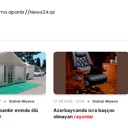
ma aparılır.//News24.az
7
Gülnar Əliyeva
07.08.2026 - 12:34
Gülnar Əliyeva
bankir evində ölü
Azərbaycanda icra başçısı
O
olmayan
rayonlar