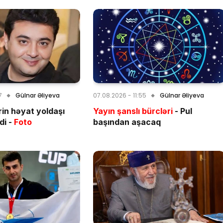
7
Gülnar Əliyeva
07.08.2026 - 11:55
Gülnar Əliyeva
rin həyat yoldaşı
Yayın şanslı bürcləri
- Pul
di -
Foto
başından aşacaq