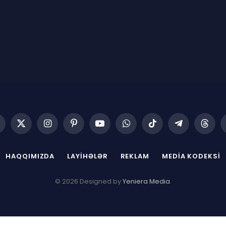
acebook
X
Instagram
Pinterest
YouTube
WhatsApp
TikTok
Telegram
Threa
(Twitter)
HAQQIMIZDA
LAYIHƏLƏR
REKLAM
MEDIA KODEKSI
© 2026 Designed by
Yeniera Media
.