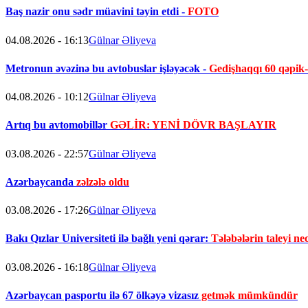
Baş nazir onu sədr müavini təyin etdi -
FOTO
04.08.2026 - 16:13
Gülnar Əliyeva
Metronun əvəzinə bu avtobuslar işləyəcək -
Gedişhaqqı 60 qəpik
04.08.2026 - 10:12
Gülnar Əliyeva
Artıq bu avtomobillər
GƏLİR: YENİ DÖVR BAŞLAYIR
03.08.2026 - 22:57
Gülnar Əliyeva
Azərbaycanda
zəlzələ oldu
03.08.2026 - 17:26
Gülnar Əliyeva
Bakı Qızlar Universiteti ilə bağlı yeni qərar:
Tələbələrin taleyi ne
03.08.2026 - 16:18
Gülnar Əliyeva
Azərbaycan pasportu ilə 67 ölkəyə vizasız
getmək mümkündür