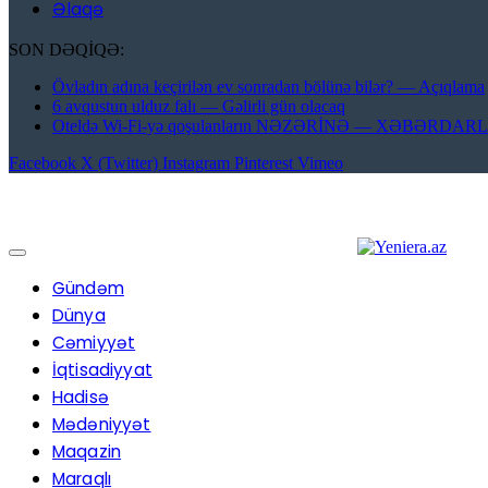
Əlaqə
SON DƏQİQƏ:
Övladın adına keçirilən ev sonradan bölünə bilər? — Açıqlama
6 avqustun ulduz falı — Gəlirli gün olacaq
Oteldə Wi-Fi-yə qoşulanların NƏZƏRİNƏ — XƏBƏRDAR
Facebook
X (Twitter)
Instagram
Pinterest
Vimeo
Gündəm
Dünya
Cəmiyyət
İqtisadiyyat
Hadisə
Mədəniyyət
Maqazin
Maraqlı