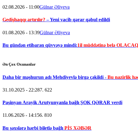
02.08.2026 - 11:00
Gülnar Əliyeva
Gedişhaqqı artırılır?
– Yeni vacib qərar qəbul edildi
01.08.2026 - 13:39
Gülnar Əliyeva
Bu gündən etibarən qüvvəyə mindi:
1il müddətinə belə OLACA
Ən Çox Oxunanlar
Daha bir məşhurun adı Mehdiyevlə birgə çəkildi -
Bu nazirlik hə
31.10.2025 - 22:28
7. 622
Paşinyan Arayik Arutyunyanla bağlı ŞOK QƏRAR verdi
11.06.2026 - 14:15
6. 810
Bu şəxslərə hərbi biletlə bağlı
PİS XƏBƏR