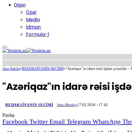
Digər
Özəl
Media
İdman
Formula-1
Ana Səhifə
»
REDAKSİYANIN SEÇİMİ
»
“Azəriqaz”ın idarə rəisi işdən çıxarıldı –
"Azəriqaz"ın idarə rəisi işdə
REDAKSİYANIN SEÇİMİ
Ariz Əhədov
17.02.2026 - 17:42
Paylaş
Facebook
Twitter
Email
Telegram
WhatsApp
Thr