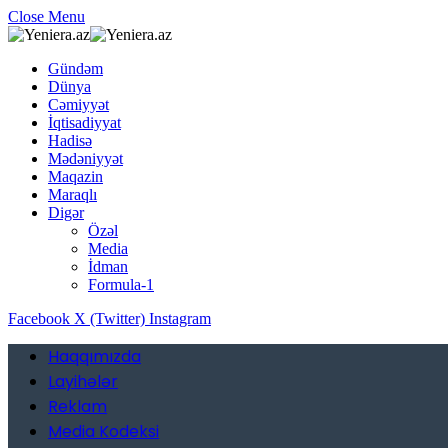
Close Menu
Gündəm
Dünya
Cəmiyyət
İqtisadiyyat
Hadisə
Mədəniyyət
Maqazin
Maraqlı
Digər
Özəl
Media
İdman
Formula-1
Facebook
X (Twitter)
Instagram
Haqqımızda
Layihələr
Reklam
Media Kodeksi