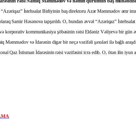
 İdarəsinin rəisi Namiq Məmmədov və həmin qurumun baş mühəndisi 
lı “Azəriqaz” İstehsalat Birliyinin baş direktoru Azər Məmmədov əmr imz
i olaraq Samir Həsənova tapşırılıb. O, bundan əvvəl “Azəriqaz” İstehsalat
ər və korporativ kommunikasiya şöbəsinin rəisi Eldəniz Vəliyevə bir gün 
 Məmmədov və İdarənin digər bir neçə vəzifəli şəxsləri ilə bağlı araşdı
az İstismarı İdarəsinin rəisi vəzifəsini icra edib. O, ötən ilin iyun a
AMA