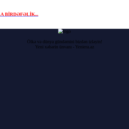
A BİRDƏFƏLİK...
Ölkə və dünya gündəmini bizdən izləyin!
Yeni xəbərin ünvanı - Yeniera.az