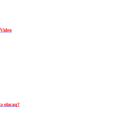
-Video
cə olacaq?