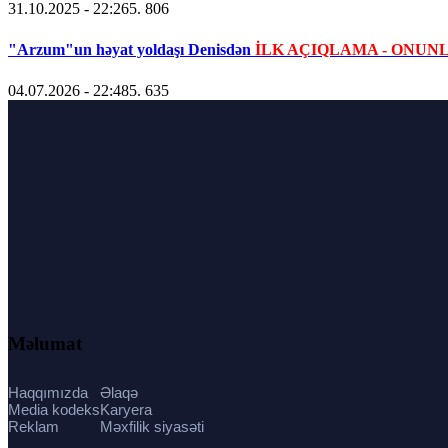
31.10.2025 - 22:26
5. 806
"Arzum"un həyat yoldaşı Denisdən
İLK AÇIQLAMA - ONUNL
04.07.2026 - 22:48
5. 635
Məlumat
Haqqımızda
Əlaqə
Media kodeks
Karyera
Reklam
Məxfilik siyasəti