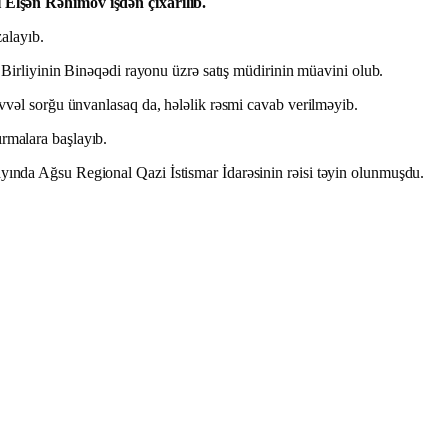
Elşən Rəhimov işdən çıxarılıb.
alayıb.
 Birliyinin Binəqədi rayonu üzrə satış müdirinin müavini olub.
əvvəl sorğu ünvanlasaq da, hələlik rəsmi cavab verilməyib.
rmalara başlayıb.
yında Ağsu Regional Qazi İstismar İdarəsinin rəisi təyin olunmuşdu.