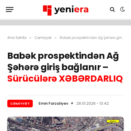
Ana Səhifə
Cəmiyyət
Babək prospektindən Ağ Şəhərə giriş bağlanır – Sürücülərə XƏBƏRDARLIQ
»
»
Babək prospektindən Ağ
Şəhərə giriş bağlanır –
Sürücülərə XƏBƏRDARLIQ
Emin Farzaliyev
28.01.2026 - 13:42
CƏMIYYƏT