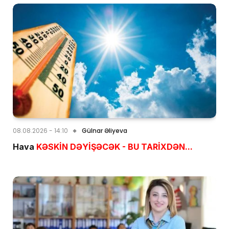
08.08.2026 - 14:10
Gülnar Əliyeva
Hava
KƏSKİN DƏYİŞƏCƏK - BU TARİXDƏN...