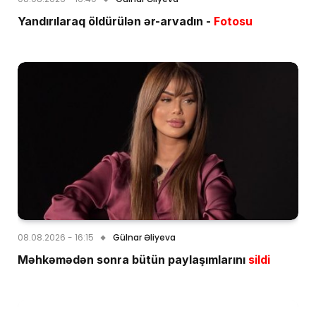
Yandırılaraq öldürülən ər-arvadın -
Fotosu
08.08.2026 - 16:15
Gülnar Əliyeva
Məhkəmədən sonra bütün paylaşımlarını
sildi