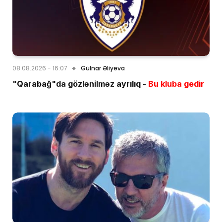
08.08.2026 - 16:07
Gülnar Əliyeva
"Qarabağ"da gözlənilməz ayrılıq -
Bu kluba gedir