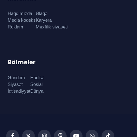
Haqqımızda
Əlaqə
Media kodeks
Karyera
Reklam
Məxfilik siyasəti
Bölmələr
Gündəm
Hadisə
Siyasət
Sosial
İqtisadiyyat
Dünya