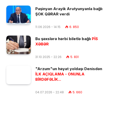
Paşinyan Arayik Arutyunyanla bağlı
ŞOK QƏRAR verdi
11.06.2026 - 14:15
6. 850
Bu şəxslərə hərbi biletlə bağlı
PİS
XƏBƏR
31.10.2025 - 22:26
5. 831
"Arzum"un həyat yoldaşı Denisdən
İLK AÇIQLAMA - ONUNLA
BİRDƏFƏLİK...
04.07.2026 - 22:48
5. 660