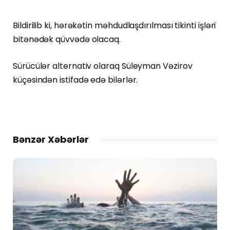
Bildirilib ki, hərəkətin məhdudlaşdırılması tikinti işləri
bitənədək qüvvədə olacaq.
Sürücülər alternativ olaraq Süleyman Vəzirov
küçəsindən istifadə edə bilərlər.
Bənzər Xəbərlər