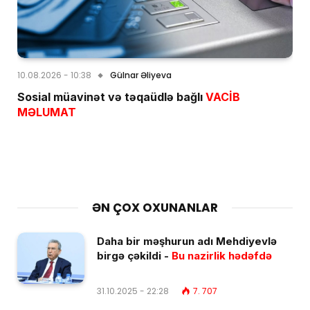
10.08.2026 - 10:38
Gülnar Əliyeva
Sosial müavinət və təqaüdlə bağlı
VACİB
MƏLUMAT
ƏN ÇOX OXUNANLAR
Daha bir məşhurun adı Mehdiyevlə
birgə çəkildi -
Bu nazirlik hədəfdə
31.10.2025 - 22:28
7. 707