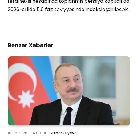
fərdi şəxsi hesabında toplanmış pensiya kapitalı da
2026-cı ildə 5,6 faiz səviyyəsində indeksləşdiriləcək.
Bənzər Xəbərlər
10.08.2026 - 14:00
Gülnar Əliyeva