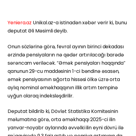
Yeniera.az
Unikal.az-a istinadən xəbər verir ki, bunu
deputat Əli Məsimli deyib.
Onun sözlərinə görə, fevral ayının birinci dekadası
ərzində pensiyaların nə qədər artırılacağı barədə
sərəncam veriləcək. “Əmək pensiyaları haqqında”
qanunun 29-cu maddəsinin 1-ci bəndinə əsasən,
əmək pensiyasının sığorta hissəsi ölkə üzrə orta
aylıq nominal əməkhaqqının illik artım tempinə
uyğun olaraq indeksləşdirilir.
Deputat bildirib ki, Dövlət Statistika Komitəsinin
məlumatına görə, orta əməkhaqqı 2025-ci ilin
yanvar-noyabr aylarında əvvəlki ilin eyni dövrü ilə
müqayisədə 9,3 faiz artıb və pensiya artımının da