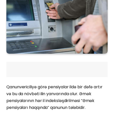
Qanunvericiliyə görə pensiyalar ildə bir dəfə artır
və bu da növbəti ilin yanvarında olur. Əmək
pensiyalarının hər il indeksləşdirilməsi “Əmək
pensiyaları haqqında” qanunun tələbidir.