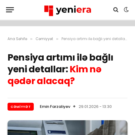
Ana Səhifə
Cəmiyyət
Pensiya artımı ilə bağlı yeni detallar: Kim nə qədər alacaq?
»
»
Pensiya artımı ilə bağlı
yeni detallar:
Kim nə
qədər alacaq?
Emin Farzaliyev
29.01.2026 - 13:30
CƏMIYYƏT