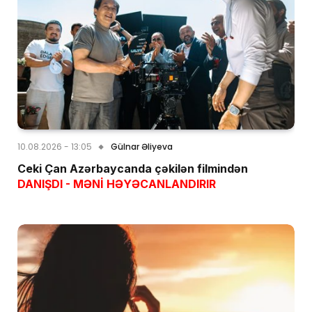
10.08.2026 - 13:05
Gülnar Əliyeva
Ceki Çan Azərbaycanda çəkilən filmindən
DANIŞDI - MƏNİ HƏYƏCANLANDIRIR