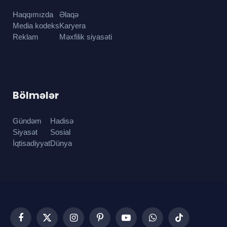
Haqqımızda
Əlaqə
Media kodeks
Karyera
Reklam
Məxfilik siyasəti
Bölmələr
Gündəm
Hadisə
Siyasət
Sosial
İqtisadiyyat
Dünya
Facebook
X
Instagram
Pinterest
YouTube
WhatsApp
TikTok