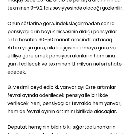
təxminən 9–9,2 faiz səviyyəsində olacağı gözlənilir.
Onun sözlərinə görə, indeksləşdirmədən sonra
pensiyaçıların böyük hissəsinin aldığı pensiyalar
orta hesabla 30–50 manat arasında artacaq.
Artım yaşa görə, ailə başçısını itirməyə görə və
əlilliyə görə əmək pensiyası alanların hamısına
şamil ediləcək və təxminən 1,1 milyon nəfəri əhatə
edəcək.
Ə.Məsimli qeyd edib ki, yanvar ayı üzrə artımlar
fevral ayında ödəniləcək pensiya ilə birlikdə
veriləcək. Yəni, pensiyaçılar fevralda həm yanvar,
həm də fevral ayının artımını birlikdə alacaqlar.
Deputat həmçinin bildirib ki, sığortaolunanların