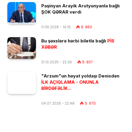
Paşinyan Arayik Arutyunyanla bağlı
ŞOK QƏRAR verdi
11.06.2026 - 14:15
6. 863
Bu şəxslərə hərbi biletlə bağlı
PİS
XƏBƏR
31.10.2025 - 22:26
5. 837
"Arzum"un həyat yoldaşı Denisdən
İLK AÇIQLAMA - ONUNLA
BİRDƏFƏLİK...
04.07.2026 - 22:48
5. 670