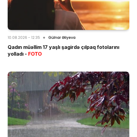
10.08.2026 - 12:35
Gülnar Əliyeva
Qadın müəllim 17 yaşlı şagirdə çılpaq fotolarını
yolladı -
FOTO