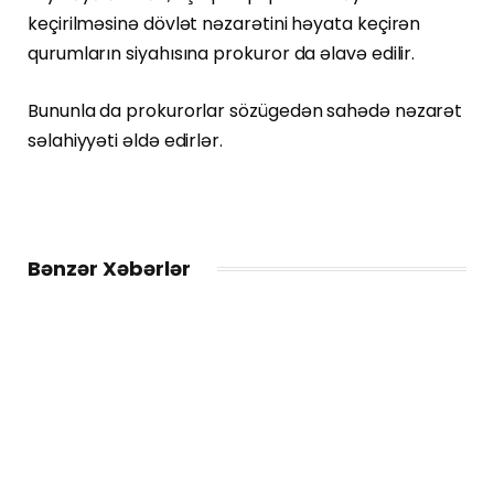
keçirilməsinə dövlət nəzarətini həyata keçirən
qurumların siyahısına prokuror da əlavə edilir.
Bununla da prokurorlar sözügedən sahədə nəzarət
səlahiyyəti əldə edirlər.
Bənzər Xəbərlər