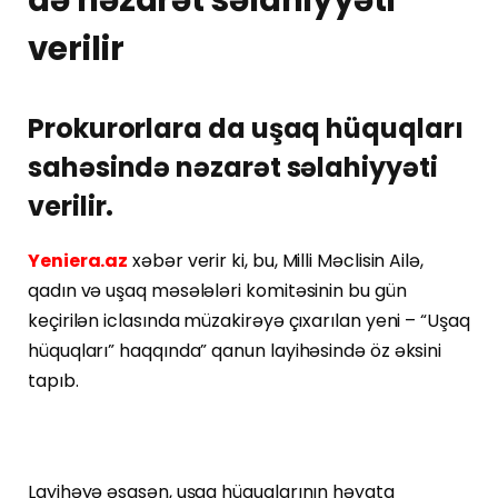
verilir
Prokurorlara da uşaq hüquqları
sahəsində nəzarət səlahiyyəti
verilir.
Yeniera.az
xəbər verir ki, bu, Milli Məclisin Ailə,
qadın və uşaq məsələləri komitəsinin bu gün
keçirilən iclasında müzakirəyə çıxarılan yeni – “Uşaq
hüquqları” haqqında” qanun layihəsində öz əksini
tapıb.
Layihəyə əsasən, uşaq hüquqlarının həyata