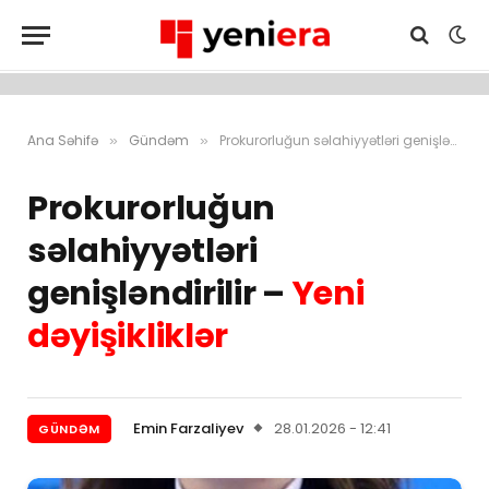
Ana Səhifə
Gündəm
Prokurorluğun səlahiyyətləri genişləndirilir – Yeni dəyişikliklər
»
»
Prokurorluğun
səlahiyyətləri
genişləndirilir –
Yeni
dəyişikliklər
Emin Farzaliyev
28.01.2026 - 12:41
GÜNDƏM