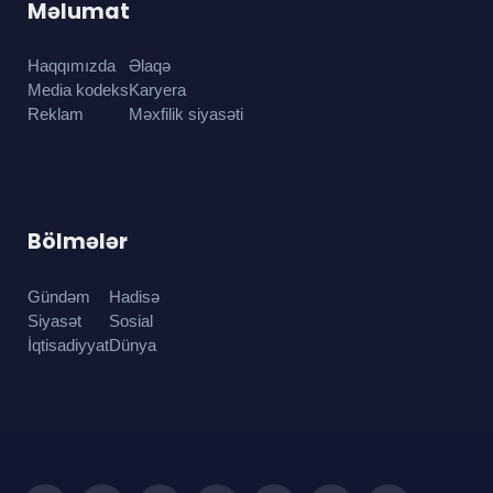
Məlumat
Haqqımızda
Əlaqə
Media kodeks
Karyera
Reklam
Məxfilik siyasəti
Bölmələr
Gündəm
Hadisə
Siyasət
Sosial
İqtisadiyyat
Dünya