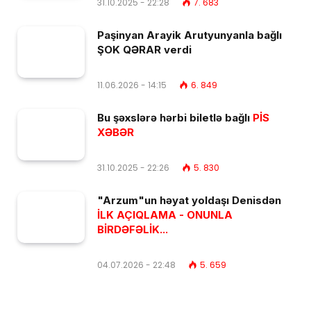
31.10.2025 - 22:28
7. 683
Paşinyan Arayik Arutyunyanla bağlı
ŞOK QƏRAR verdi
11.06.2026 - 14:15
6. 849
Bu şəxslərə hərbi biletlə bağlı
PİS
XƏBƏR
31.10.2025 - 22:26
5. 830
"Arzum"un həyat yoldaşı Denisdən
İLK AÇIQLAMA - ONUNLA
BİRDƏFƏLİK...
04.07.2026 - 22:48
5. 659