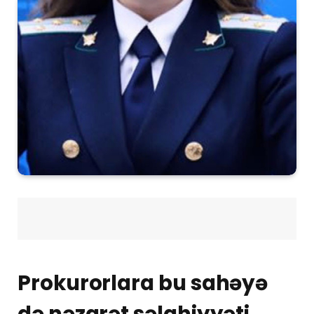
Prokurorlara bu sahəyə
də nəzarət səlahiyyəti