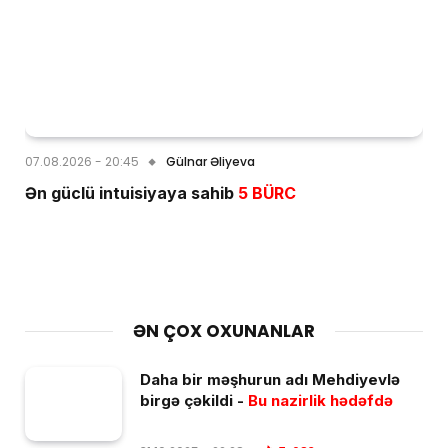
07.08.2026 - 20:45
Gülnar Əliyeva
Ən güclü intuisiyaya sahib
5 BÜRC
ƏN ÇOX OXUNANLAR
Daha bir məşhurun adı Mehdiyevlə
birgə çəkildi -
Bu nazirlik hədəfdə