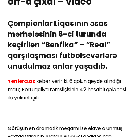
off-a çıxdı – Video
Çempionlar Liqasının əsas
mərhələsinin 8-ci turunda
keçirilən “Benfika” – “Real”
qarşılaşması futbolsevərlərə
unudulmaz anlar yaşadıb.
Yeniera.az
xəbər verir ki, 6 qolun qeydə alındığı
matç Portuqaliya təmsilçisinin 4:2 hesablı qələbəsi
ilə yekunlaşıb.
Görüşün ən dramatik məqamı isə əlavə olunmuş
vaxtda yaşanıb. Matçın 90+8-ci dəqiqəsində