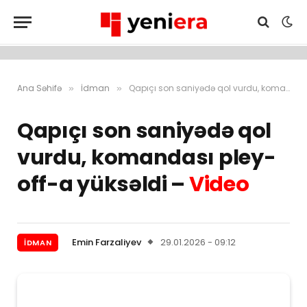
Ana Səhifə
İdman
Qapıçı son saniyədə qol vurdu, komandası pley-off-a yüksəldi – Video
»
»
Qapıçı son saniyədə qol
vurdu, komandası pley-
off-a yüksəldi –
Video
Emin Farzaliyev
29.01.2026 - 09:12
İDMAN