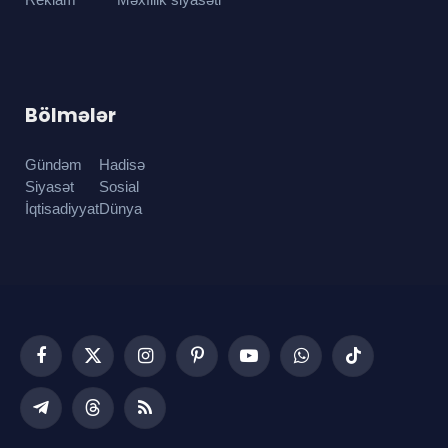
Bölmələr
Gündəm
Hadisə
Siyasət
Sosial
İqtisadiyyat
Dünya
Facebook
X
Instagram
Pinterest
YouTube
WhatsApp
TikTok
(Twitter)
Telegram
Threads
RSS