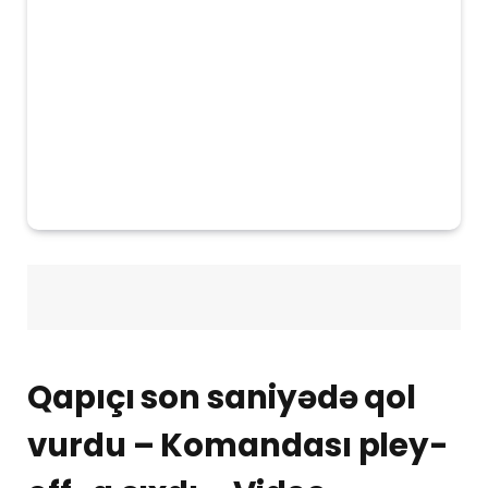
Qapıçı son saniyədə qol
vurdu – Komandası pley-