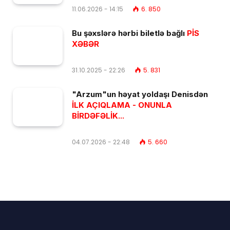
11.06.2026 - 14:15
6. 850
Bu şəxslərə hərbi biletlə bağlı
PİS
XƏBƏR
31.10.2025 - 22:26
5. 831
"Arzum"un həyat yoldaşı Denisdən
İLK AÇIQLAMA - ONUNLA
BİRDƏFƏLİK...
04.07.2026 - 22:48
5. 660