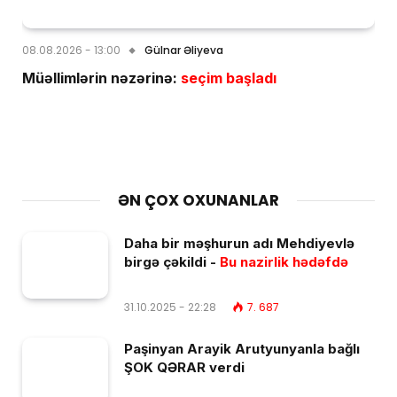
08.08.2026 - 13:00
Gülnar Əliyeva
Müəllimlərin nəzərinə:
seçim başladı
ƏN ÇOX OXUNANLAR
Daha bir məşhurun adı Mehdiyevlə
birgə çəkildi -
Bu nazirlik hədəfdə
31.10.2025 - 22:28
7. 687
Paşinyan Arayik Arutyunyanla bağlı
ŞOK QƏRAR verdi