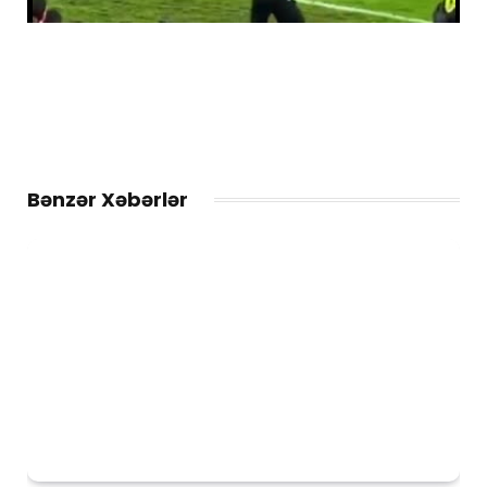
Bənzər Xəbərlər