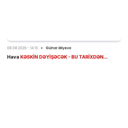
08.08.2026 - 14:10
Gülnar Əliyeva
Hava
KƏSKİN DƏYİŞƏCƏK - BU TARİXDƏN...