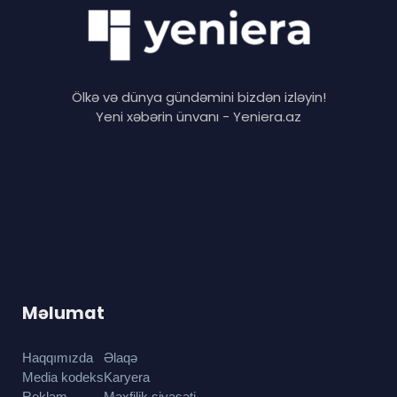
Ölkə və dünya gündəmini bizdən izləyin!
Yeni xəbərin ünvanı - Yeniera.az
Məlumat
Haqqımızda
Əlaqə
Media kodeks
Karyera
Reklam
Məxfilik siyasəti