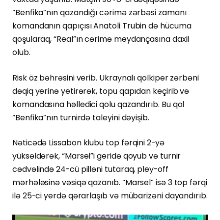
“Benfika”nın qazandığı cərimə zərbəsi zamanı
komandanın qapıçısı Anatoli Trubin də hücuma
qoşularaq, “Real”ın cərimə meydançasına daxil
olub.
Risk öz bəhrəsini verib. Ukraynalı qolkiper zərbəni
dəqiq yerinə yetirərək, topu qapıdan keçirib və
komandasına həlledici qolu qazandırıb. Bu qol
“Benfika”nın turnirdə taleyini dəyişib.
Nəticədə Lissabon klubu top fərqini 2-yə
yüksəldərək, “Marsel”i geridə qoyub və turnir
cədvəlində 24-cü pilləni tutaraq, pley-off
mərhələsinə vəsiqə qazanıb. “Marsel” isə 3 top fərqi
ilə 25-ci yerdə qərarlaşıb və mübarizəni dayandırıb.