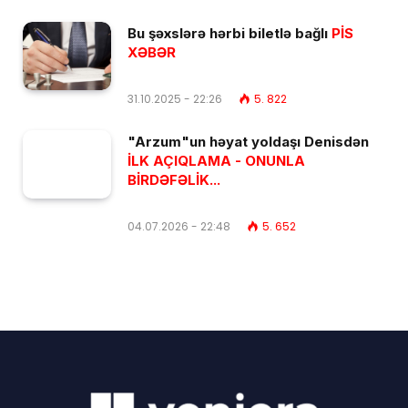
Bu şəxslərə hərbi biletlə bağlı
PİS
XƏBƏR
31.10.2025 - 22:26
5. 822
"Arzum"un həyat yoldaşı Denisdən
İLK AÇIQLAMA - ONUNLA
BİRDƏFƏLİK...
04.07.2026 - 22:48
5. 652