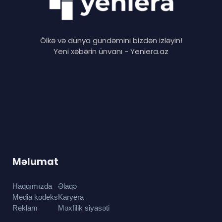
Ölkə və dünya gündəmini bizdən izləyin!
Yeni xəbərin ünvanı - Yeniera.az
Məlumat
Haqqımızda
Əlaqə
Media kodeks
Karyera
Reklam
Məxfilik siyasəti