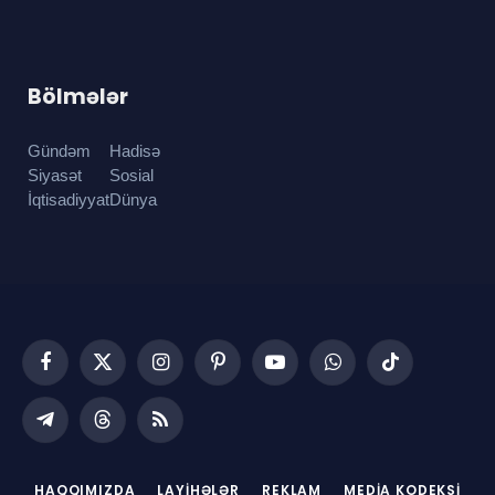
Bölmələr
Gündəm
Hadisə
Siyasət
Sosial
İqtisadiyyat
Dünya
Facebook
X
Instagram
Pinterest
YouTube
WhatsApp
TikTok
(Twitter)
Telegram
Threads
RSS
HAQQIMIZDA
LAYIHƏLƏR
REKLAM
MEDIA KODEKSI