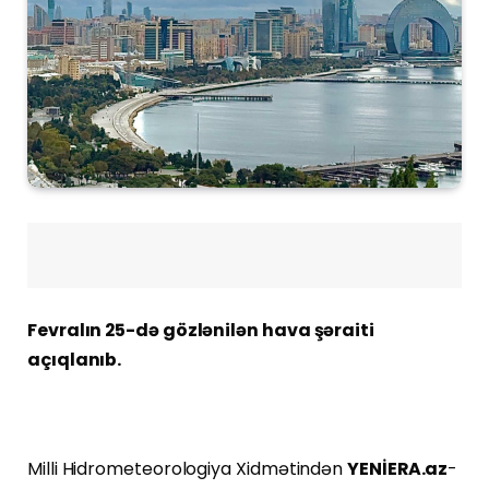
Fevralın 25-də gözlənilən hava şəraiti
açıqlanıb.
Milli Hidrometeorologiya Xidmətindən
YENİERA.az
-