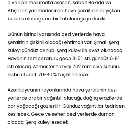
a verilən məlumata əsasən, sabah Bakıda və
Abşeron yarımadasında hava şəraitinin dəyişkən
buludlu olacağı, arabir tutulacağı gözlənilir.
Günün birinci yarısında bəzi yerlərdə hava
şəraitinin çiskinli olacağı ehtimalı var. Şimal-şərq
küləyi gündüz cənub-şərq küləyi ilə əvəz olunacaq.
Havanın temperaturu gecə 3-5° isti, gündüz 6-9°
isti olacaq. Atmosfer təzyiqi 762 mm civə sütunu,
nisbi rütubət 70-80 % təşkil edəcək.
Azərbaycanın rayonlarında hava şəraitinin bəzi
yerlərdə arabir yağıntılı olacağı, dağlıq ərazilərdə
qar yağacağı gözlənilir. Gündüz yağıntılar tədricən
kəsiləcək. Gecə və səhər bəzi yerlərdə duman
olacaq. Şərq küləyi əsəcək.