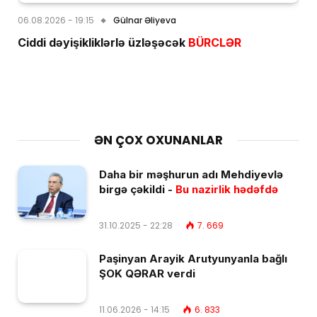
06.08.2026 - 19:15
Gülnar Əliyeva
Ciddi dəyişikliklərlə üzləşəcək
BÜRCLƏR
ƏN ÇOX OXUNANLAR
Daha bir məşhurun adı Mehdiyevlə
birgə çəkildi -
Bu nazirlik hədəfdə
31.10.2025 - 22:28
7. 669
Paşinyan Arayik Arutyunyanla bağlı
ŞOK QƏRAR verdi
11.06.2026 - 14:15
6. 833