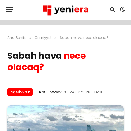
Ana Səhifə
Cəmiyyət
Sabah hava necə olacaq?
»
»
Sabah hava
necə
olacaq?
Ariz Əhədov
24.02.2026 - 14:30
CƏMIYYƏT