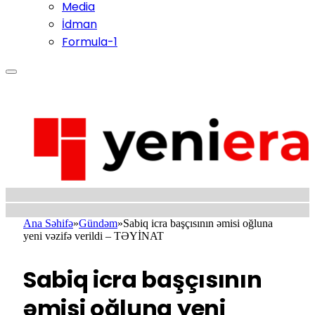
Media
İdman
Formula-1
Ana Səhifə
»
Gündəm
»
Sabiq icra başçısının əmisi oğluna
yeni vəzifə verildi – TƏYİNAT
Sabiq icra başçısının
əmisi oğluna yeni