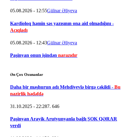
05.08.2026 - 12:55
Gülnar Əliyeva
Kardioloq həmin səs yazısının ona aid olmadığını -
Açıqladı
05.08.2026 - 12:43
Gülnar Əliyeva
Paşinyan onun işindən
narazıdır
Ən Çox Oxunanlar
Daha bir məşhurun adı Mehdiyevlə birgə çəkildi -
Bu
nazirlik hədəfdə
31.10.2025 - 22:28
7. 646
Paşinyan Arayik Arutyunyanla bağlı ŞOK QƏRAR
verdi