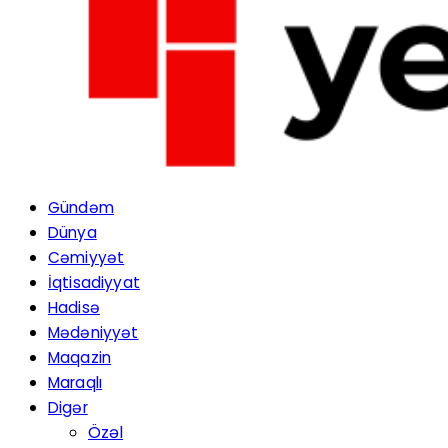
Gündəm
Dünya
Cəmiyyət
İqtisadiyyat
Hadisə
Mədəniyyət
Maqazin
Maraqlı
Digər
Özəl