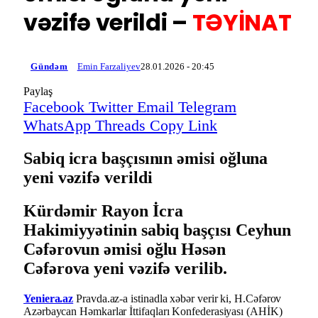
vəzifə verildi –
TƏYİNAT
Gündəm
Emin Farzaliyev
28.01.2026 - 20:45
Paylaş
Facebook
Twitter
Email
Telegram
WhatsApp
Threads
Copy Link
Sabiq icra başçısının əmisi oğluna
yeni vəzifə verildi
Kürdəmir Rayon İcra
Hakimiyyətinin sabiq başçısı Ceyhun
Cəfərovun əmisi oğlu Həsən
Cəfərova yeni vəzifə verilib.
Yeniera.az
Pravda.az-a istinadla xəbər verir ki, H.Cəfərov
Azərbaycan Həmkarlar İttifaqları Konfederasiyası (AHİK)