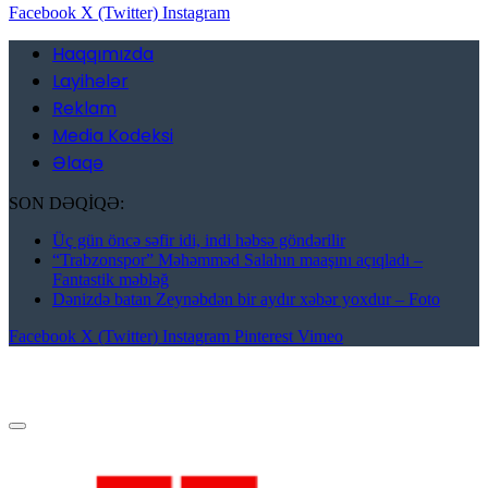
Facebook
X (Twitter)
Instagram
Haqqımızda
Layihələr
Reklam
Media Kodeksi
Əlaqə
SON DƏQİQƏ:
Üç gün öncə səfir idi, indi həbsə göndərilir
“Trabzonspor” Məhəmməd Salahın maaşını açıqladı –
Fantastik məbləğ
Dənizdə batan Zeynəbdən bir aydır xəbər yoxdur – Foto
Facebook
X (Twitter)
Instagram
Pinterest
Vimeo