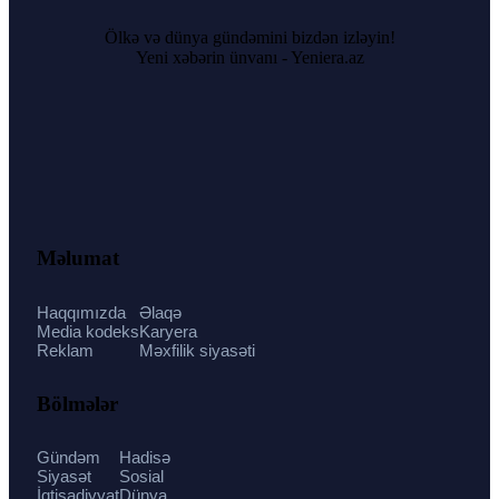
Ölkə və dünya gündəmini bizdən izləyin!
Yeni xəbərin ünvanı - Yeniera.az
Məlumat
Haqqımızda
Əlaqə
Media kodeks
Karyera
Reklam
Məxfilik siyasəti
Bölmələr
Gündəm
Hadisə
Siyasət
Sosial
İqtisadiyyat
Dünya