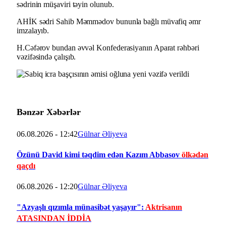
sədrinin müşaviri təyin olunub.
AHİK sədri Sahib Məmmədov bununla bağlı müvafiq əmr
imzalayıb.
H.Cəfərov bundan əvvəl Konfederasiyanın Aparat rəhbəri
vəzifəsində çalışıb.
Bənzər Xəbərlər
06.08.2026 - 12:42
Gülnar Əliyeva
Özünü David kimi təqdim edən Kazım Abbasov
ölkədən
qaçdı
06.08.2026 - 12:20
Gülnar Əliyeva
"Azyaşlı qızımla münasibət yaşayır":
Aktrisanın
ATASINDAN İDDİA