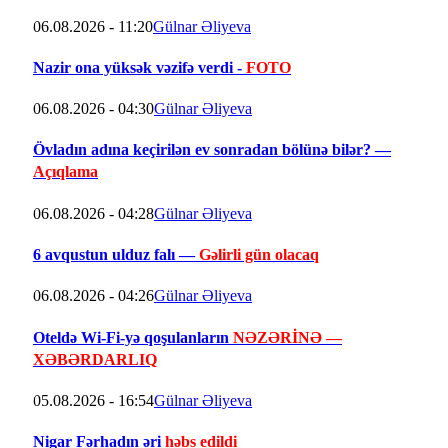
06.08.2026 - 11:20
Gülnar Əliyeva
Nazir ona yüksək vəzifə verdi -
FOTO
06.08.2026 - 04:30
Gülnar Əliyeva
Övladın adına keçirilən ev sonradan bölünə bilər? —
Açıqlama
06.08.2026 - 04:28
Gülnar Əliyeva
6 avqustun ulduz falı —
Gəlirli gün olacaq
06.08.2026 - 04:26
Gülnar Əliyeva
Oteldə Wi-Fi-yə qoşulanların
NƏZƏRİNƏ —
XƏBƏRDARLIQ
05.08.2026 - 16:54
Gülnar Əliyeva
Nigar Fərhadın əri
həbs edildi