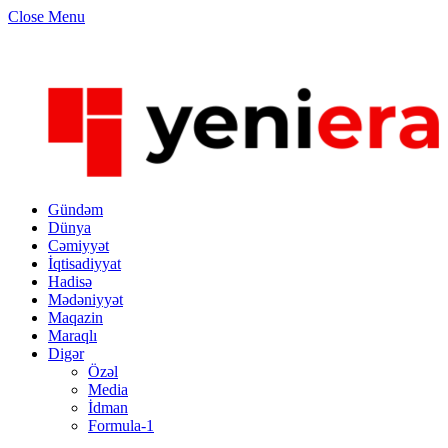
Close Menu
Gündəm
Dünya
Cəmiyyət
İqtisadiyyat
Hadisə
Mədəniyyət
Maqazin
Maraqlı
Digər
Özəl
Media
İdman
Formula-1