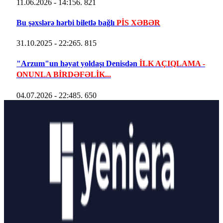
11.06.2026 - 14:15
6. 821
Bu şəxslərə hərbi biletlə bağlı
PİS XƏBƏR
31.10.2025 - 22:26
5. 815
"Arzum"un həyat yoldaşı Denisdən
İLK AÇIQLAMA -
ONUNLA BİRDƏFƏLİK...
04.07.2026 - 22:48
5. 650