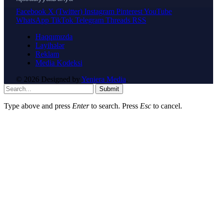
Facebook
X (Twitter)
Instagram
Pinterest
YouTube
WhatsApp
TikTok
Telegram
Threads
RSS
Haqqımızda
Layihələr
Reklam
Media Kodeksi
© 2026 Designed by
Yeniera Media
.
Submit
Type above and press
Enter
to search. Press
Esc
to cancel.