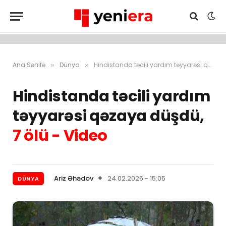
Ana Səhifə
Dünya
Hindistanda təcili yardım təyyarəsi qəzaya düşdü, 7 ölü – Video
»
»
Hindistanda təcili yardım
təyyarəsi qəzaya düşdü,
7 ölü - Video
Ariz Əhədov
24.02.2026 - 15:05
DÜNYA