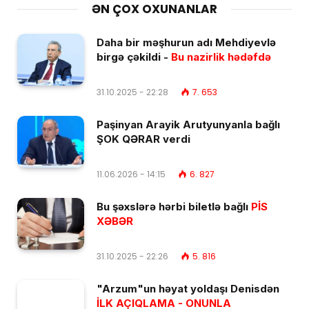
ƏN ÇOX OXUNANLAR
Daha bir məşhurun adı Mehdiyevlə
birgə çəkildi -
Bu nazirlik hədəfdə
31.10.2025 - 22:28
7. 653
Paşinyan Arayik Arutyunyanla bağlı
ŞOK QƏRAR verdi
11.06.2026 - 14:15
6. 827
Bu şəxslərə hərbi biletlə bağlı
PİS
XƏBƏR
31.10.2025 - 22:26
5. 816
"Arzum"un həyat yoldaşı Denisdən
İLK AÇIQLAMA - ONUNLA