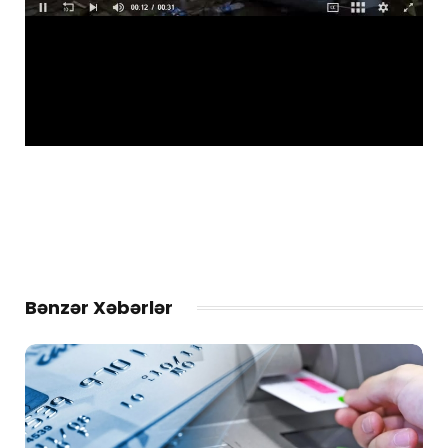
Bənzər Xəbərlər