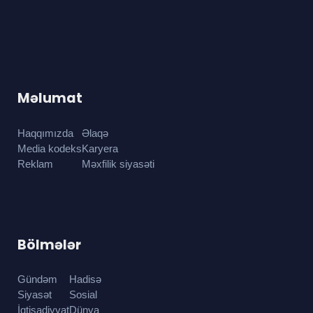
Məlumat
Haqqımızda
Əlaqə
Media kodeks
Karyera
Reklam
Məxfilik siyasəti
Bölmələr
Gündəm
Hadisə
Siyasət
Sosial
İqtisadiyyat
Dünya