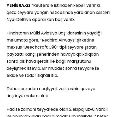
YENİERA.az
“Reuters”ə istinadən xəbər verir ki,
qəza təyyarə yanğın nəticəsində yaralanan xəstəni
Nyu-Delhiyə apararkən baş verib.
Hindistanın Mülki Aviasiya Baş İdarəsinin yaydığı
məlumata görə, “Redbird Airways” şirkətinə
məxsus “Beechcraft C90” tipli təyyarə ştatın
paytaxtı Rançi şəhərindən havaya qalxdıqdan
sonra pis hava şəraiti ilə bağlı marşrutunu
dəyişmək istəyib. Bir müddət sonra təyyarə ilə
əlaqə və radar siqnalı itib.
Daha sonradan nəqliyyat vasitəsinin qəzaya
düşdüyü məlum olub.
Hadisə zamanı təyyarədə olan 2 ekipaj üzvü, yaralı
və onun yaxınları daxil olmaqla ümumilikdə 7 nəfər