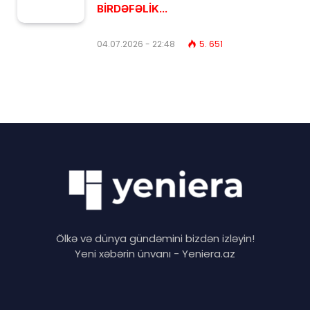
BİRDƏFƏLİK...
04.07.2026 - 22:48
5. 651
Ölkə və dünya gündəmini bizdən izləyin!
Yeni xəbərin ünvanı - Yeniera.az