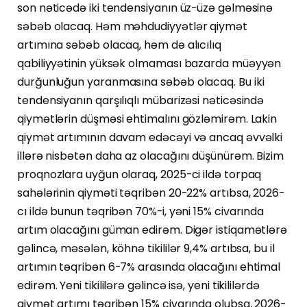
son nəticədə iki tendensiyanın üz-üzə gəlməsinə
səbəb olacaq. Həm məhdudiyyətlər qiymət
artımına səbəb olacaq, həm də alıcılıq
qabiliyyətinin yüksək olmaması bazarda müəyyən
durğunluğun yaranmasına səbəb olacaq. Bu iki
tendensiyanın qarşılıqlı mübarizəsi nəticəsində
qiymətlərin düşməsi ehtimalını gözləmirəm. Lakin
qiymət artımının davam edəcəyi və ancaq əvvəlki
illərə nisbətən daha az olacağını düşünürəm. Bizim
proqnozlara uyğun olaraq, 2025-ci ildə torpaq
sahələrinin qiyməti təqribən 20-22% artıbsa, 2026-
cı ildə bunun təqribən 70%-i, yəni 15% civarında
artım olacağını güman edirəm. Digər istiqamətlərə
gəlincə, məsələn, köhnə tikililər 9,4% artıbsa, bu il
artımın təqribən 6-7% arasında olacağını ehtimal
edirəm. Yeni tikililərə gəlincə isə, yeni tikililərdə
qiymət artımı təqribən 15% civarında olubsa, 2026-