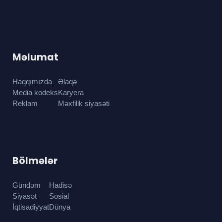
Məlumat
Haqqımızda
Əlaqə
Media kodeks
Karyera
Reklam
Məxfilik siyasəti
Bölmələr
Gündəm
Hadisə
Siyasət
Sosial
İqtisadiyyat
Dünya