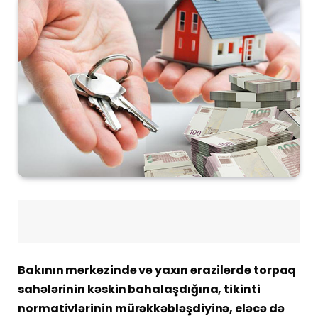
Bakının mərkəzində və yaxın ərazilərdə torpaq
sahələrinin kəskin bahalaşdığına, tikinti
normativlərinin mürəkkəbləşdiyinə, eləcə də