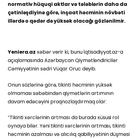
normativ hüquqi aktlar və tələblərin daha da
çətinləşdiyinə görə, inşaat həcminin növbəti
illərdə o qədər də yüksək olacağı gözlənilmir.
Yeniera.az
xəbər verir ki, bunu İqtisadiyyat.az-a
açıqlamasında Azərbaycan Qiymətləndiricilər
Cəmiyyətinin sədri Vüqar Oruc deyib.
Onun sözlərinə görə, tikinti həcminin yüksək
olmaması səbəbindən qiymətlərin artımının
davam edəcəyini proqnozlaşdırmaq olar:
“Tikinti xərclərinin artması da burada xüsusi rol
oynaya bilər. Yəni tikinti xərclərinin artması, tikinti
həcminin azalması və alıcılıq qabiliyyətinin düşməsi