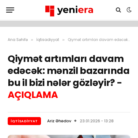
Ana Səhifə
İqtisadiyyat
Qiymət artımları davam edəcək: mənzil bazarında bu il bizi nələr gözləyir? – AÇIQLAMA
»
»
Qiymət artımları davam
edəcək: mənzil bazarında
bu il bizi nələr gözləyir? -
AÇIQLAMA
Ariz Əhədov
23.01.2026 - 13:28
İQTISADIYYAT