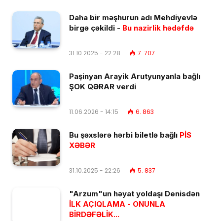
Daha bir məşhurun adı Mehdiyevlə
birgə çəkildi -
Bu nazirlik hədəfdə
31.10.2025 - 22:28
7. 707
Paşinyan Arayik Arutyunyanla bağlı
ŞOK QƏRAR verdi
11.06.2026 - 14:15
6. 863
Bu şəxslərə hərbi biletlə bağlı
PİS
XƏBƏR
31.10.2025 - 22:26
5. 837
"Arzum"un həyat yoldaşı Denisdən
İLK AÇIQLAMA - ONUNLA
BİRDƏFƏLİK...