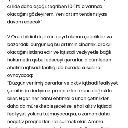
cı ildə daha aşağı, təqribən 10-11% civarında
olacağını gözləyirəm. Yəni artım tendensiyası
davam edəcək”.
V.Oruc bildirib ki, lakin qeyd olunan çətinliklər və
bazardakı durğunluq bu artımın dinamik, ardıcıl
olacağını istisna edir və iqtisadi vəziyyətlə bağlı
hökumətin qəbul edəcəyi qərarlar, o cümlədən
əhalinin iqtisadi fəallığı da burada xüsusi rol
oynayacaq:
“Düzgün verilmiş qərarlar və aktiv iqtisadi fəaliyyət
şəraitində dediyimiz proqnozlar özünü doğrulda
bilər. Əgər hər hansı ehtimal olunan çətinliklər
daha da mürəkkəbləşəcəksə, əhali aktiv iqtisadi
fəaliyyət yolunu tutmayacaqsa, o zaman daha
neqativ proqnozlar irəli sürmək olar. Amma