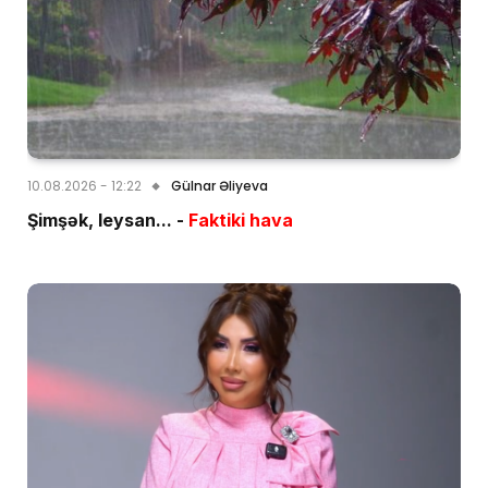
10.08.2026 - 12:22
Gülnar Əliyeva
Şimşək, leysan... -
Faktiki hava