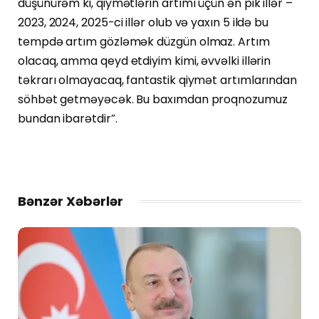
düşünürəm ki, qiymətlərin artımı üçün ən pik illər –
2023, 2024, 2025-ci illər olub və yaxın 5 ildə bu
tempdə artım gözləmək düzgün olmaz. Artım
olacaq, amma qeyd etdiyim kimi, əvvəlki illərin
təkrarı olmayacaq, fantastik qiymət artımlarından
söhbət getməyəcək. Bu baxımdan proqnozumuz
bundan ibarətdir”.
Bənzər Xəbərlər