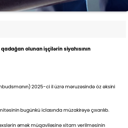
qadağan olunan işçilərin siyahısının
Ombudsmanın) 2025-ci il üzrə məruzəsində öz əksini
mitəsinin bugünkü iclasında müzakirəyə çıxarılıb.
şəxslərin əmək müqaviləsinə xitam verilməsinin