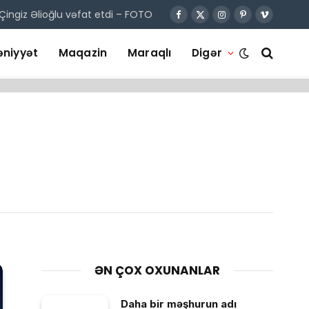
Çingiz Əlioğlu vəfat etdi – FOTO
Facebook
X
Instagram
Pinterest
Vimeo
(Twitter)
niyyət
Maqazin
Maraqlı
Digər
ƏN ÇOX OXUNANLAR
Daha bir məşhurun adı