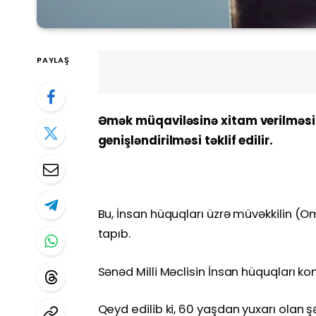
PAYLAŞ
Əmək müqaviləsinə xitam verilməsi 
genişləndirilməsi təklif edilir.
Bu, İnsan hüquqları üzrə müvəkkilin (
tapıb.
Sənəd Milli Məclisin İnsan hüquqları ko
Qeyd edilib ki, 60 yaşdan yuxarı olan 