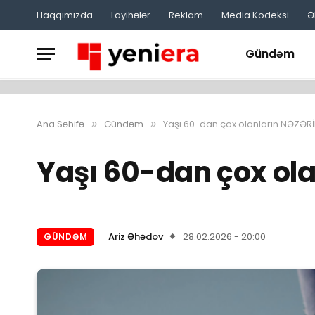
Haqqımızda
Layihələr
Reklam
Media Kodeksi
Ə
Gündəm
Ana Səhifə
Gündəm
Yaşı 60-dan çox olanların NƏZƏR
»
»
Yaşı 60-dan çox ola
Ariz Əhədov
28.02.2026 - 20:00
GÜNDƏM