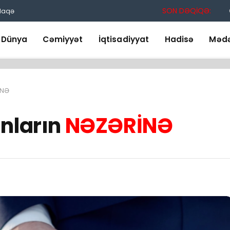
SON DƏQİQƏ:
laqə
Dünya
Cəmiyyət
İqtisadiyyat
Hadisə
Mədə
İNƏ
nların
NƏZƏRİNƏ