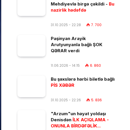
Mehdiyevlə birgə çəkildi -
Bu
nazirlik hədəfdə
31.10.2025 - 22:28
7. 700
Paşinyan Arayik
Arutyunyanla bağlı ŞOK
QƏRAR verdi
11.06.2026 - 14:15
6. 860
Bu şəxslərə hərbi biletlə bağlı
PİS XƏBƏR
31.10.2025 - 22:26
5. 836
"Arzum"un həyat yoldaşı
Denisdən
İLK AÇIQLAMA -
ONUNLA BİRDƏFƏLİK...