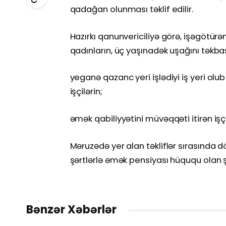
qadağan olunması təklif edilir.
Hazırkı qanunvericiliyə görə, işəgötür
qadınların, üç yaşınadək uşağını təkbaş
yeganə qazanc yeri işlədiyi iş yeri o
işçilərin;
əmək qabiliyyətini müvəqqəti itirən iş
Məruzədə yer alan təkliflər sırasında döv
şərtlərlə əmək pensiyası hüququ olan ş
Bənzər Xəbərlər