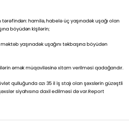
ən tərəfindən: hamilə, habelə üç yaşınadək uşağı olan
ına böyüdən kişilərin;
lub məktəb yaşınadək uşağını təkbaşına böyüdən
çilərin əmək müqaviləsinə xitam verilməsi qadağandır.
lət qulluğunda azı 35 il iş stajı olan şəxslərin güzəştli
əxslər siyahısına daxil edilməsi də var.Report