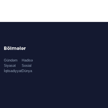
Bölmələr
Gündəm
Hadisə
Siyasət
Sosial
İqtisadiyyat
Dünya