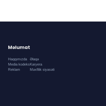
Məlumat
Haqqımızda
Əlaqə
Media kodeks
Karyera
Reklam
Məxfilik siyasəti