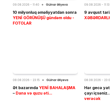
09.08.2026 - 11:40
Gülnar Əliyeva
09.08.2026 - 11:13
10 milyonluq əməliyyatdan sonra
9 avqust tarix
YENİ GÖRÜNÜŞÜ gündəm oldu -
XƏBƏRDARL
FOTOLAR
08.08.2026 - 23:15
Gülnar Əliyeva
08.08.2026 - 23:
Ət bazarında
YENİ BAHALAŞMA
Hər gecə ya
–
Dana və quzu əti...
çayı içsəniz..
verəcək