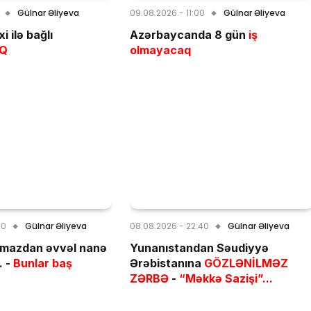
Gülnar Əliyeva
09.08.2026 - 11:00
Gülnar Əliyeva
i ilə bağlı
Azərbaycanda 8 gün
iş
IQ
olmayacaq
00
Gülnar Əliyeva
08.08.2026 - 22:40
Gülnar Əliyeva
tmazdan əvvəl nanə
Yunanıstandan Səudiyyə
. -
Bunlar baş
Ərəbistanına
GÖZLƏNİLMƏZ
ZƏRBƏ
-
“Məkkə Sazişi”...