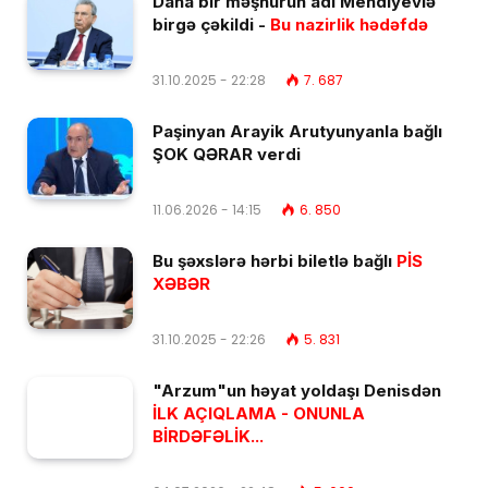
Daha bir məşhurun adı Mehdiyevlə
birgə çəkildi -
Bu nazirlik hədəfdə
31.10.2025 - 22:28
7. 687
Paşinyan Arayik Arutyunyanla bağlı
ŞOK QƏRAR verdi
11.06.2026 - 14:15
6. 850
Bu şəxslərə hərbi biletlə bağlı
PİS
XƏBƏR
31.10.2025 - 22:26
5. 831
"Arzum"un həyat yoldaşı Denisdən
İLK AÇIQLAMA - ONUNLA
BİRDƏFƏLİK...