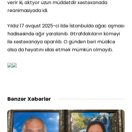
verir ki, aktyor uzun müddətdir xəstəxanada
reanimasiyada idi.
Yıldız 17 avqust 2025-ci ildə İstanbulda ağac aşması
hadisəsində ağır yaralanıb. Ətrafdakıların köməyi
ilə xəstəxanaya aparılıb. O gündən bəri müalicə
alsa da həyatını xilas etmək mümkün olmayıb.
Bənzər Xəbərlər