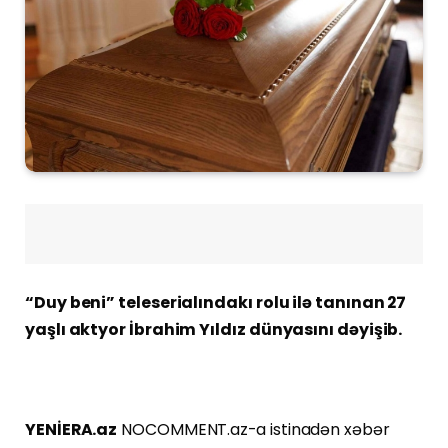
“Duy beni” teleserialındakı rolu ilə tanınan 27
yaşlı aktyor İbrahim Yıldız dünyasını dəyişib.
YENİERA.az
NOCOMMENT.az-a istinadən xəbər