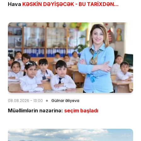
Hava
KƏSKİN DƏYİŞƏCƏK - BU TARİXDƏN...
08.08.2026 - 13:00
Gülnar Əliyeva
Müəllimlərin nəzərinə:
seçim başladı