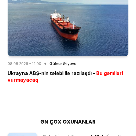
08.08.2026 - 12:00
Gülnar Əliyeva
Ukrayna ABŞ-nin tələbi ilə razılaşdı -
Bu gəmiləri
vurmayacaq
ƏN ÇOX OXUNANLAR