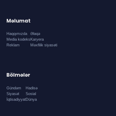
Məlumat
Haqqımızda
Əlaqə
Media kodeks
Karyera
Reklam
Məxfilik siyasəti
Bölmələr
Gündəm
Hadisə
Siyasət
Sosial
İqtisadiyyat
Dünya