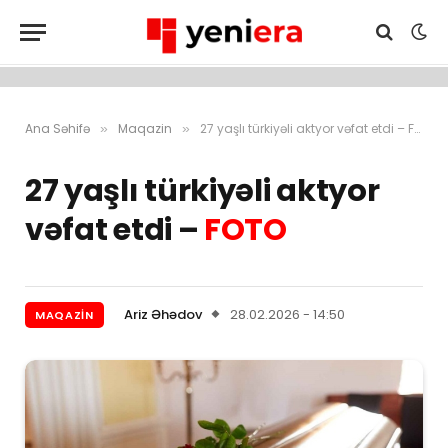
Ana Səhifə
Maqazin
27 yaşlı türkiyəli aktyor vəfat etdi – FOTO
»
»
27 yaşlı türkiyəli aktyor
vəfat etdi –
FOTO
Ariz Əhədov
28.02.2026 - 14:50
MAQAZIN