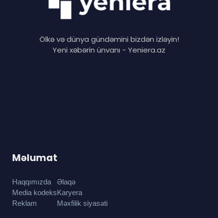
Ölkə və dünya gündəmini bizdən izləyin!
Yeni xəbərin ünvanı - Yeniera.az
Məlumat
Haqqımızda
Əlaqə
Media kodeks
Karyera
Reklam
Məxfilik siyasəti