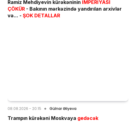
Ramiz Mehdiyevin kürəkəninin
İMPERİYASI
ÇÖKÜR
- Bakının mərkəzində yandırılan arxivlər
və... -
ŞOK DETALLAR
08.08.2026 - 20:15
Gülnar Əliyeva
Trampın kürəkəni Moskvaya
gedəcək