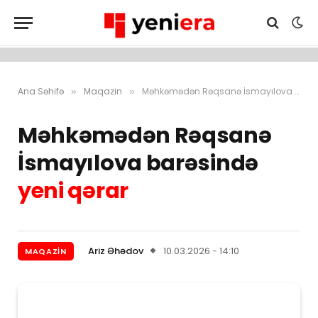
Ana Səhifə
Maqazin
Məhkəmədən Rəqsanə İsmayılova barəsində yeni qərar
»
»
Məhkəmədən Rəqsanə
İsmayılova barəsində
yeni qərar
Ariz Əhədov
10.03.2026 - 14:10
MAQAZIN