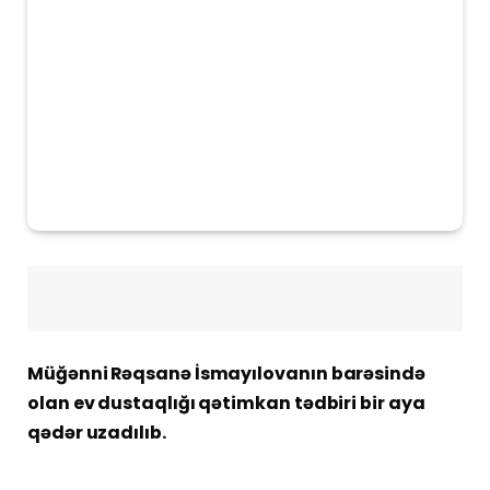
Müğənni Rəqsanə İsmayılovanın barəsində
olan ev dustaqlığı qətimkan tədbiri bir aya
qədər uzadılıb.