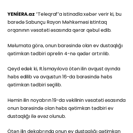
YENİERA.az
“Teleqraf”a istinadla xəbər verir ki, bu
barədə Sabunçu Rayon Məhkəməsi istintaq
orqanının vəsatəti əsasında qərar qəbul edib.
Məlumata görə, onun barəsində olan ev dustaqlığı
qətimkan tədbiri aprelin 4-nə qədər artırılıb.
Qeyd edək ki, R.İsmayılova ötən ilin avqust ayında
həbs edilib və avqustun 16-da barəsində həbs
qətimkan tədbiri seçilib.
Həmin ilin noyabrın 19-da vəkilinin vəsatəti əsasında
onun barəsində olan həbs qətimkan tədbiri ev
dustaqlığı ilə əvəz olunub.
Ötən ilin dekabrında onun ev dustaqlığı qətimkan