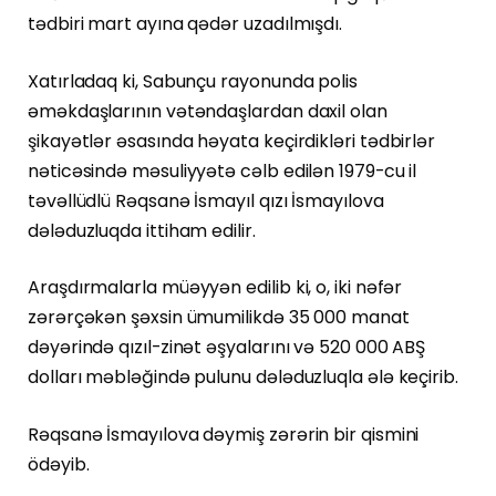
tədbiri mart ayına qədər uzadılmışdı.
Xatırladaq ki, Sabunçu rayonunda polis
əməkdaşlarının vətəndaşlardan daxil olan
şikayətlər əsasında həyata keçirdikləri tədbirlər
nəticəsində məsuliyyətə cəlb edilən 1979-cu il
təvəllüdlü Rəqsanə İsmayıl qızı İsmayılova
dələduzluqda ittiham edilir.
Araşdırmalarla müəyyən edilib ki, o, iki nəfər
zərərçəkən şəxsin ümumilikdə 35 000 manat
dəyərində qızıl-zinət əşyalarını və 520 000 ABŞ
dolları məbləğində pulunu dələduzluqla ələ keçirib.
Rəqsanə İsmayılova dəymiş zərərin bir qismini
ödəyib.