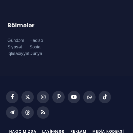
Bölmələr
Gündəm
Hadisə
Siyasət
Sosial
İqtisadiyyat
Dünya
Facebook
X
Instagram
Pinterest
YouTube
WhatsApp
TikTok
(Twitter)
Telegram
Threads
RSS
HAQQIMIZDA
LAYIHƏLƏR
REKLAM
MEDIA KODEKSI