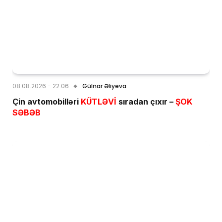
08.08.2026 - 22:06
Gülnar Əliyeva
Çin avtomobilləri
KÜTLƏVİ
sıradan çıxır –
ŞOK
SƏBƏB