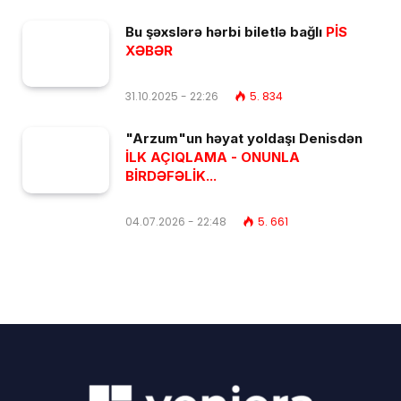
Bu şəxslərə hərbi biletlə bağlı
PİS
XƏBƏR
31.10.2025 - 22:26
5. 834
"Arzum"un həyat yoldaşı Denisdən
İLK AÇIQLAMA - ONUNLA
BİRDƏFƏLİK...
04.07.2026 - 22:48
5. 661